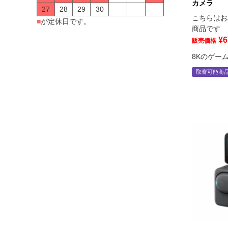
カメラ
27
28
29
30
こちらはお
■
が定休日です。
商品です
¥
6
販売価格
8Kのゲー
取寄可能商