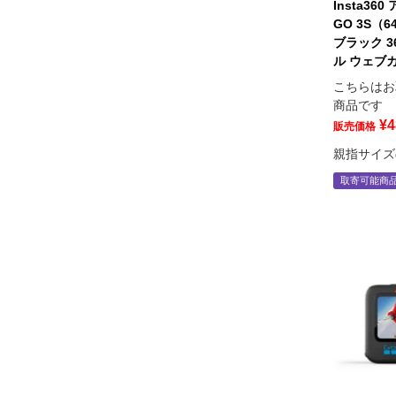
Insta3
GO 3S（
ブラック 3
ル ウェブ
こちらはお
商品です
¥
4
販売価格
親指サイズ
取寄可能商