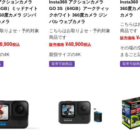
60 アクションカメラ
Insta360 アクションカメラ
Insta3
64GB）ミッドナイト
GO 3S（64GB）アークティッ
360度カ
60度カメラ ジンバ
クホワイト 360度カメラ ジン
カメラ
カメラ
バル ウェブカメラ
こちらは
取りよせ・予約対象
こちらはお取りよせ・予約対象
商品です
商品です
¥
販売価格
8,900
¥
48,900
税込
販売価格
税込
その場の
の4K
親指サイズの4K
まるごと
品
取寄可能商品
取寄可能商