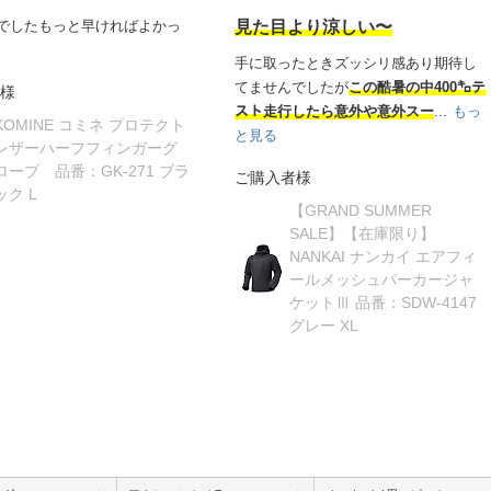
でしたもっと早ければよかっ
見た目より涼しい〜
手に取ったときズッシリ感あり期待し
てませんでしたが
この酷暑の中400㌔テ
様
スト走行したら意外や意外スー
...
もっ
KOMINE コミネ プロテクト
と見る
レザーハーフフィンガーグ
ローブ 品番：GK-271 ブラ
ご購入者様
ック L
【GRAND SUMMER
SALE】【在庫限り】
NANKAI ナンカイ エアフィ
ールメッシュパーカージャ
ケットⅢ 品番：SDW-4147
グレー XL