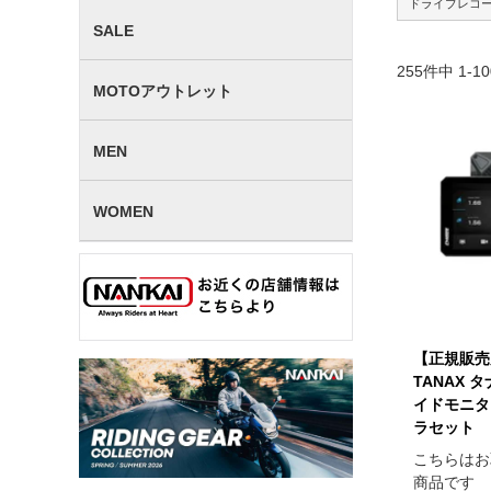
ドライブレコ
SALE
255
件中
1
-
10
MOTOアウトレット
MEN
WOMEN
【正規販売
TANAX 
イドモニター
ラセット
こちらはお
商品です