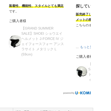
装着性、機能性、スタイルとても満足
探していたヘルメ
です。
販売終了してから半年
メットの事を知り探し
ご購入者様
こちらのオンラインサ
【GRAND SUMMER
SALE】SHOEI ショウエイ
ヘルメット J-FORCE IV ジ
ェイフォースフォー アンス
...
もっと見る
ラサイト メタリック L
(59cm)
ご購入者様
【在庫限り】
SHOEI ショ
ト J・O ジェ
ィッシュグリーン 