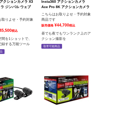
60 アクションカメラ X3
Insta360 アクションカメラ
メラ ジンバル ウェブ
Ace Pro 8K アクションカメラ
こちらはお取りよせ・予約対象
お取りよせ・予約対象
商品です
¥
44,700
販売価格
税込
45,500
税込
昼でも夜でもワンランク上のア
空間を1ショットで、
クション撮影を
記録する万能ツール
取寄可能商品
品