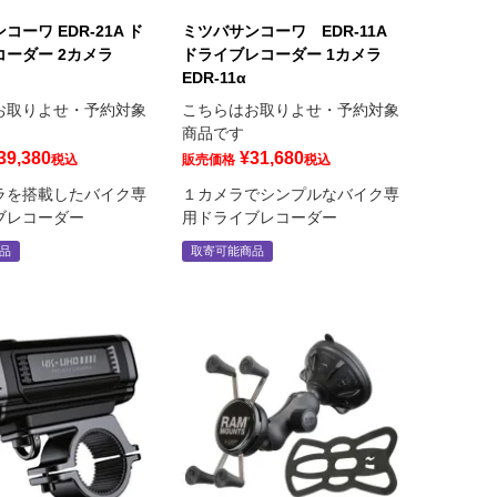
コーワ EDR-21A ド
ミツバサンコーワ EDR-11A
ーダー 2カメラ
ドライブレコーダー 1カメラ
EDR-11α
お取りよせ・予約対象
こちらはお取りよせ・予約対象
商品です
39,380
¥
31,680
税込
販売価格
税込
ラを搭載したバイク専
１カメラでシンプルなバイク専
ブレコーダー
用ドライブレコーダー
品
取寄可能商品