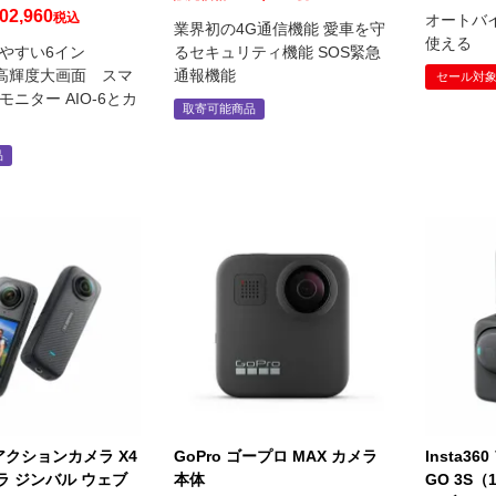
02,960
税込
オートバ
業界初の4G通信機能 愛車を守
使える
やすい6イン
るセキュリティ機能 SOS緊急
nit高輝度大画面 スマ
通報機能
セール対
ニター AIO-6とカ
取寄可能商品
品
0 アクションカメラ X4
GoPro ゴープロ MAX カメラ
Insta3
ラ ジンバル ウェブ
本体
GO 3S