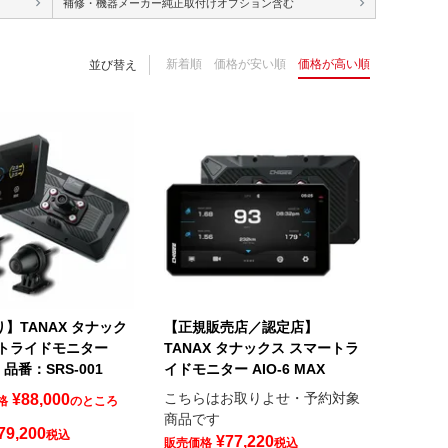
補修・機器メーカー純正取付けオプション含む
新着順
価格が安い順
価格が高い順
並び替え
】TANAX タナック
【正規販売店／認定店】
ートライドモニター
TANAX タナックス スマートラ
te 品番：SRS-001
イドモニター AIO-6 MAX
こちらはお取りよせ・予約対象
¥
88,000
格
のところ
商品です
79,200
税込
¥
77,220
販売価格
税込