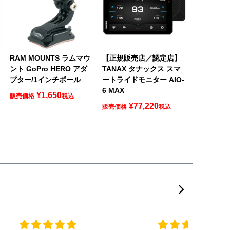
RAM MOUNTS ラムマウ
【正規販売店／認定店】
ント GoPro HERO アダ
TANAX タナックス スマ
プター/1インチボール
ートライドモニター AIO-
6 MAX
¥
1,650
販売価格
税込
¥
77,220
販売価格
税込