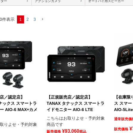
ーダー
アクションカメラ
オートバイ用スピーカー
0
件表示
1
2
3
店／認定店】
【正規販売店／認定店】
【在庫限り
タナックス スマートラ
TANAX タナックス スマートラ
ス スマ
 AIO-6 MAX+カメ
イドモニター AIO-6 LTE
AIO-5Li
こちらはお取りよせ・予約対象
通常販売価
取りよせ・予約対象
商品です
¥
販売価格
¥
93,060
販売価格
税込