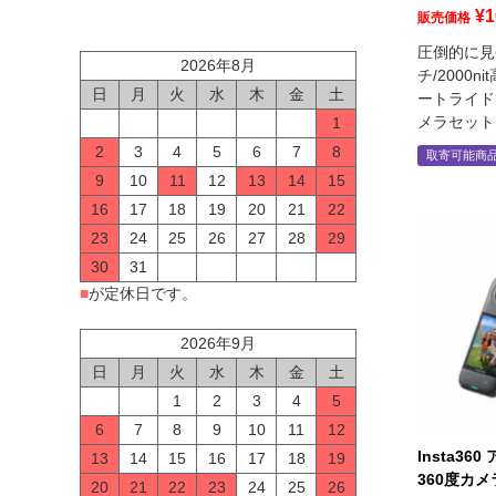
¥
1
販売価格
圧倒的に見
2026年8月
チ/2000
日
月
火
水
木
金
土
ートライドモ
メラセット
1
2
3
4
5
6
7
8
取寄可能商
9
10
11
12
13
14
15
16
17
18
19
20
21
22
23
24
25
26
27
28
29
30
31
■
が定休日です。
2026年9月
日
月
火
水
木
金
土
1
2
3
4
5
6
7
8
9
10
11
12
Insta36
13
14
15
16
17
18
19
360度カメ
20
21
22
23
24
25
26