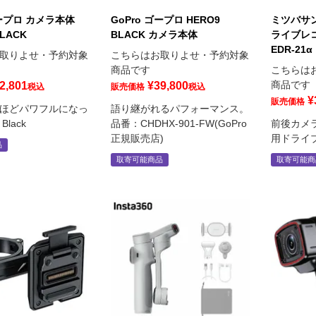
ゴープロ カメラ本体
GoPro ゴープロ HERO9
ミツバサン
BLACK
BLACK カメラ本体
ライブレコ
EDR-21α
取りよせ・予約対象
こちらはお取りよせ・予約対象
商品です
こちらは
商品です
2,801
¥
39,800
税込
販売価格
税込
¥
販売価格
ほどパワフルになっ
語り継がれるパフォーマンス。
Black
品番：CHDHX-901-FW(GoPro
前後カメ
正規販売店)
用ドライ
品
取寄可能商品
取寄可能商