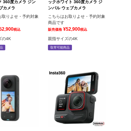
 360度カメラ ジン
ックホワイト 360度カメラ ジ
ェブカメラ
ンバル ウェブカメラ
お取りよせ・予約対象
こちらはお取りよせ・予約対象
商品です
52,900
¥
52,900
税込
販売価格
税込
の4K
親指サイズの4K
品
取寄可能商品