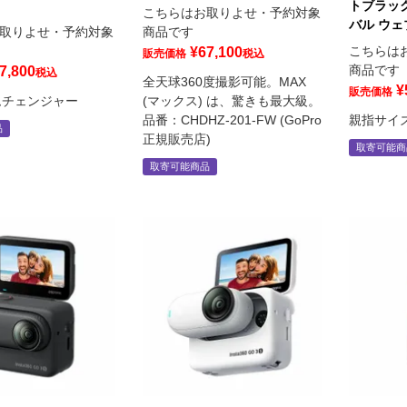
トブラック
こちらはお取りよせ・予約対象
バル ウ
取りよせ・予約対象
商品です
こちらは
¥
67,100
販売価格
税込
商品です
7,800
税込
全天球360度撮影可能。MAX
¥
販売価格
ムチェンジャー
(マックス) は、驚きも最大級。
品番：CHDHZ-201-FW (GoPro
親指サイズ
品
正規販売店)
取寄可能商
取寄可能商品