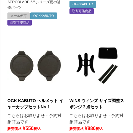
AEROBLADE-5/6シリーズ用の補
OGKKABUTO
修パーツ
取寄可能商品
メール便可
OGKKABUTO
取寄可能商品
OGK KABUTO ヘルメット イ
WINS ウィンズ サイズ調整ス
ヤーカップセットNo.1
ポンジ３点セット
こちらはお取りよせ・予約対
こちらはお取りよせ・予約対
象商品です
象商品です
¥
550
¥
880
販売価格
税込
販売価格
税込