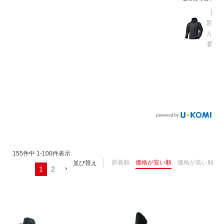
【GR
限り】
ルメ
番：S
155
件中
1
-
100
件表示
新着順
価格が安い順
価格が高い順
並び替え
1
2