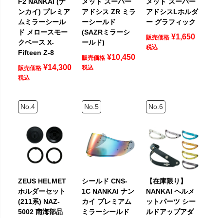
F2 NANKAI (ナ
メット スーパー
メット スーパー
ンカイ) プレミア
アドシス ZR ミラ
アドシスLホルダ
ムミラーシール
ーシールド
ー グラフィック
ド メロースモー
(SAZRミラーシ
¥
1,650
販売価格
クベース X-
ールド)
税込
Fifteen Z-8
¥
10,450
販売価格
¥
14,300
税込
販売価格
税込
ZEUS HELMET
シールド CNS-
【在庫限り】
ホルダーセット
1C NANKAI ナン
NANKAI ヘルメ
(211系) NAZ-
カイ プレミアム
ットパーツ シー
5002 南海部品
ミラーシールド
ルドアップアダ