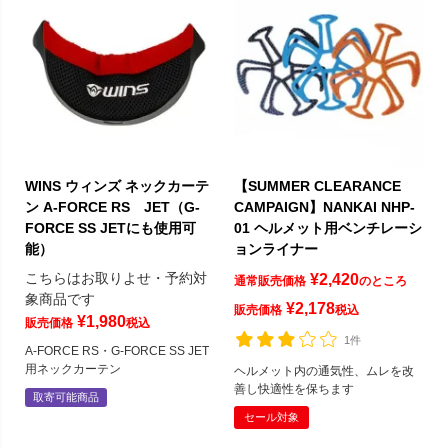
WINS ウィンズ ネックカーテ
【SUMMER CLEARANCE
ン A-FORCE RS JET（G-
CAMPAIGN】NANKAI NHP-
FORCE SS JETにも使用可
01 ヘルメット用ベンチレーシ
能）
ョンライナー
こちらはお取りよせ・予約対
¥
2,420
通常販売価格
のところ
象商品です
¥
2,178
販売価格
税込
¥
1,980
販売価格
税込
1件
A-FORCE RS・G-FORCE SS JET
用ネックカーテン
ヘルメット内の通気性、ムレを改
善し快適性を保ちます
取寄可能商品
セール対象