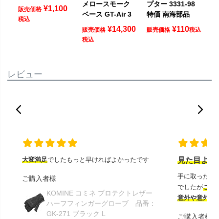
メロースモーク
プター 3331-98
¥
1,100
販売価格
ベース GT-Air 3
特価 南海部品
税込
¥
14,300
¥
110
販売価格
販売価格
税込
税込
レビュー
大変満足
でしたもっと早ければよかったです
見た目より
手に取ったと
ご購入者様
でしたが
この
KOMINE コミネ プロテクトレザー
意外や意外ス
ハーフフィンガーグローブ 品番：
GK-271 ブラック L
ご購入者様