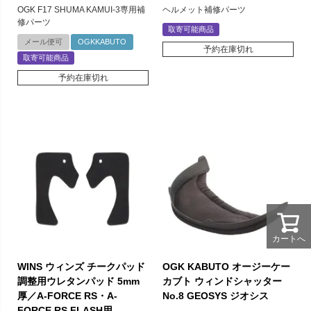
OGK F17 SHUMA KAMUI-3専用補
ヘルメット補修パーツ
修パーツ
取寄可能商品
メール便可
OGKKABUTO
予約在庫切れ
取寄可能商品
予約在庫切れ
カートへ
WINS ウィンズ チークパッド
OGK KABUTO オージーケー
調整用ウレタンパッド 5mm
カブト ウィンドシャッター
厚／A-FORCE RS・A-
No.8 GEOSYS ジオシス
FORCE RS FLASH用