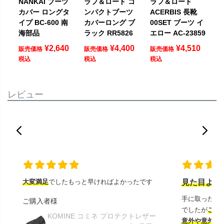
NANKAI ブーツ
ラフ＆ロード コ
ラフ＆ロード
カバー ロングタ
ンパクトブーツ
ACERBIS 長靴
イプ BC-600 南
カバーロング ブ
00SET ブーツ イ
海部品
ラック RR5826
エロー AC-23859
¥
2,640
¥
4,400
¥
4,510
販売価格
販売価格
販売価格
税込
税込
税込
レビュー
大変満足
でしたもっと早ければよかったです
見た目より
手に取ったと
ご購入者様
でしたが
この
KOMINE コミネ プロテクトレザー
意外や意外ス