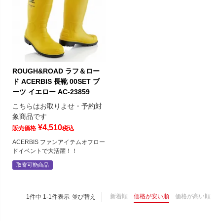
ROUGH&ROAD ラフ＆ロー
ド ACERBIS 長靴 00SET ブ
ーツ イエロー AC-23859
こちらはお取りよせ・予約対
象商品です
¥
4,510
販売価格
税込
ACERBIS ファンアイテムオフロー
ドイベントで大活躍！！
取寄可能商品
新着順
価格が安い順
価格が高い順
1
件中
1
-
1
件表示
並び替え