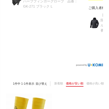
ハーフフィンガーグローブ 品番：
GK-271 ブラック L
ご購入者様
【GR
限り】
ルメ
番：S
新着順
価格が安い順
価格が高い順
1
件中
1
-
1
件表示
並び替え