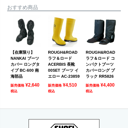
おすすめ商品
【在庫限り】
ROUGH&ROAD
ROUGH&ROAD
NANKAI ブーツ
ラフ＆ロード
ラフ＆ロード コ
カバー ロングタ
ACERBIS 長靴
ンパクトブーツ
イプ BC-600 南
00SET ブーツ イ
カバーロング ブ
海部品
エロー AC-23859
ラック RR5826
¥
2,640
¥
4,510
¥
4,400
販売価格
販売価格
販売価格
税込
税込
税込