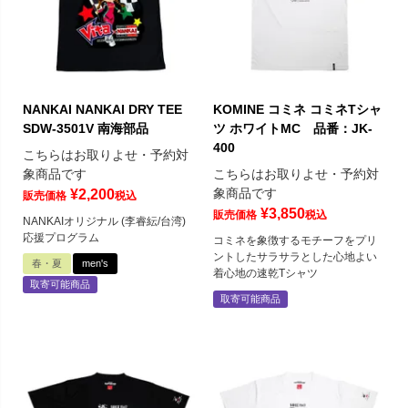
NANKAI NANKAI DRY TEE
KOMINE コミネ コミネTシャ
SDW-3501V 南海部品
ツ ホワイトMC 品番：JK-
400
こちらはお取りよせ・予約対
象商品です
こちらはお取りよせ・予約対
象商品です
¥
2,200
販売価格
税込
¥
3,850
販売価格
税込
NANKAIオリジナル (李睿紜/台湾)
応援プログラム
コミネを象徴するモチーフをプリ
ントしたサラサラとした心地よい
春・夏
men's
着心地の速乾Tシャツ
取寄可能商品
取寄可能商品