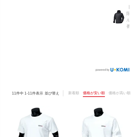
【GR
限り】
ルメ
番：S
新着順
価格が安い順
価格が高い順
11
件中
1
-
11
件表示
並び替え