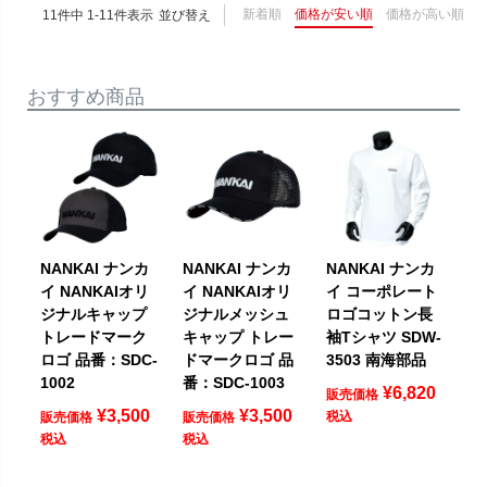
新着順
価格が安い順
価格が高い順
11
件中
1
-
11
件表示
並び替え
おすすめ商品
NANKAI ナンカ
NANKAI ナンカ
NANKAI ナンカ
イ NANKAIオリ
イ NANKAIオリ
イ コーポレート
ジナルキャップ
ジナルメッシュ
ロゴコットン長
トレードマーク
キャップ トレー
袖Tシャツ SDW-
ロゴ 品番：SDC-
ドマークロゴ 品
3503 南海部品
1002
番：SDC-1003
¥
6,820
販売価格
¥
3,500
¥
3,500
税込
販売価格
販売価格
税込
税込