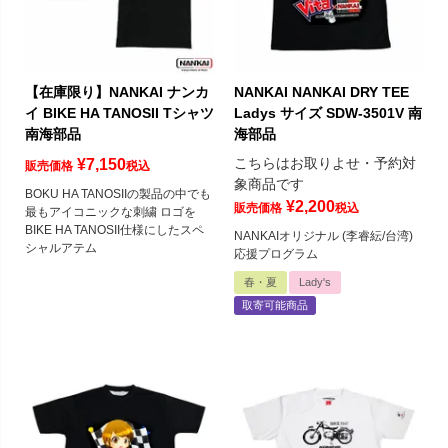
【在庫限り】NANKAI ナンカ
NANKAI NANKAI DRY TEE
イ BIKE HA TANOSII Tシャツ
Ladys サイズ SDW-3501V 南
南海部品
海部品
こちらはお取りよせ・予約対
¥
7,150
販売価格
税込
象商品です
BOKU HA TANOSIIの製品の中でも
¥
2,200
販売価格
税込
最もアイコニックな刺繍 ロゴを
BIKE HA TANOSII仕様にしたスペ
NANKAIオリジナル (李睿紜/台湾)
シャルアテム
応援プログラム
春・夏
Lady's
取寄可能商品