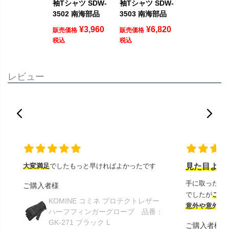
袖Tシャツ SDW-
袖Tシャツ SDW-
3502 南海部品
3503 南海部品
¥
3,960
¥
6,820
販売価格
販売価格
税込
税込
レビュー
大変満足
でしたもっと早ければよかったです
見た目より
手に取ったと
ご購入者様
でしたが
この
KOMINE コミネ プロテクトレザー
意外や意外ス
ハーフフィンガーグローブ 品番：
GK-271 ブラック L
ご購入者様