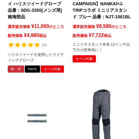
イ ハリスツイードグローブ
CAMPAIGN】NANKAI×J-
品番：SDG-3350[メンズ用]
TRIPコラボ ミニリアスタン
南海部品
ド ブルー 品番：NJT-1061BL
¥
11,000
¥
8,580
通常販売価格
のところ
通常販売価格
のところ
¥
4,980
¥
7,722
販売価格
税込
販売価格
税込
ミニリヤスタンド本体 12インチ以
2件
下の小型車両に！
ハリスツイードを使用したライデ
セール対象
ィンググローブ
秋・冬
men's
セール対象