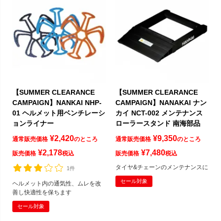
【SUMMER CLEARANCE
【SUMMER CLEARANCE
CAMPAIGN】NANKAI NHP-
CAMPAIGN】NANAKAI ナン
01 ヘルメット用ベンチレーシ
カイ NCT-002 メンテナンス
ョンライナー
ローラースタンド 南海部品
¥
2,420
¥
9,350
通常販売価格
のところ
通常販売価格
のところ
¥
2,178
¥
7,480
販売価格
税込
販売価格
税込
タイヤ&チェーンのメンテナンスに
1件
セール対象
ヘルメット内の通気性、ムレを改
善し快適性を保ちます
セール対象