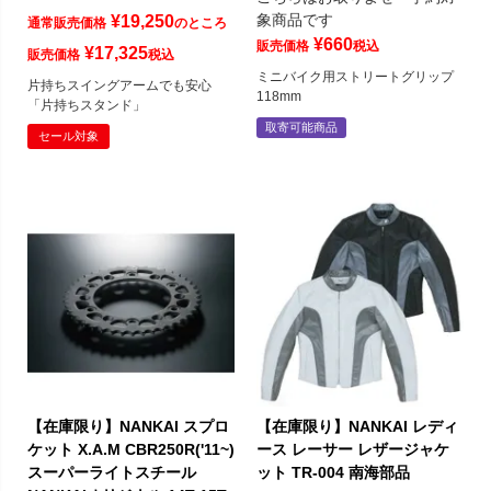
象商品です
¥
19,250
通常販売価格
のところ
¥
660
販売価格
税込
¥
17,325
販売価格
税込
ミニバイク用ストリートグリップ
片持ちスイングアームでも安心
118mm
「片持ちスタンド」
取寄可能商品
セール対象
【在庫限り】NANKAI スプロ
【在庫限り】NANKAI レディ
ケット X.A.M CBR250R('11~)
ース レーサー レザージャケ
スーパーライトスチール
ット TR-004 南海部品