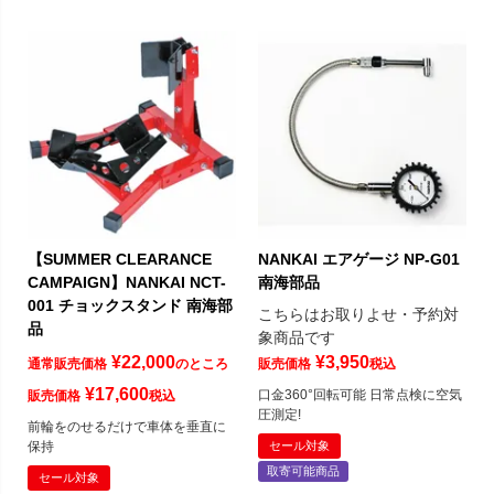
【SUMMER CLEARANCE
NANKAI エアゲージ NP-G01
CAMPAIGN】NANKAI NCT-
南海部品
001 チョックスタンド 南海部
こちらはお取りよせ・予約対
品
象商品です
¥
22,000
¥
3,950
通常販売価格
のところ
販売価格
税込
¥
17,600
口金360°回転可能 日常点検に空気
販売価格
税込
圧測定!
前輪をのせるだけで車体を垂直に
保持
セール対象
取寄可能商品
セール対象