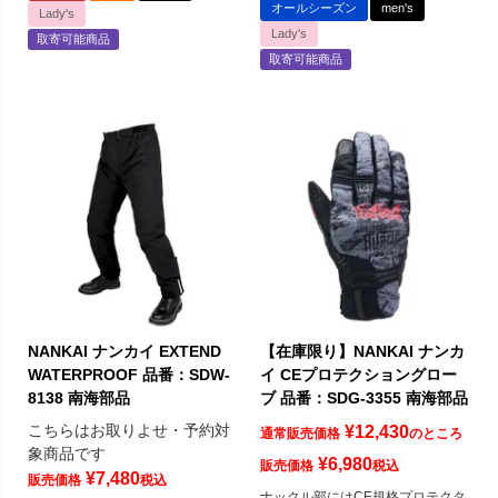
オールシーズン
men's
Lady's
Lady's
取寄可能商品
取寄可能商品
NANKAI ナンカイ EXTEND
【在庫限り】NANKAI ナンカ
WATERPROOF 品番：SDW-
イ CEプロテクショングロー
8138 南海部品
ブ 品番：SDG-3355 南海部品
こちらはお取りよせ・予約対
¥
12,430
通常販売価格
のところ
象商品です
¥
6,980
販売価格
税込
¥
7,480
販売価格
税込
ナックル部にはCE規格プロテクタ