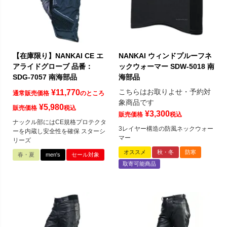
【在庫限り】NANKAI CE エ
NANKAI ウィンドプルーフネ
アライドグローブ 品番：
ックウォーマー SDW-5018 南
SDG-7057 南海部品
海部品
こちらはお取りよせ・予約対
¥
11,770
通常販売価格
のところ
象商品です
¥
5,980
販売価格
税込
¥
3,300
販売価格
税込
ナックル部にはCE規格プロテクタ
3レイヤー構造の防風ネックウォー
ーを内蔵し安全性を確保 スターシ
マー
リーズ
オススメ
秋・冬
防寒
春・夏
men's
セール対象
取寄可能商品