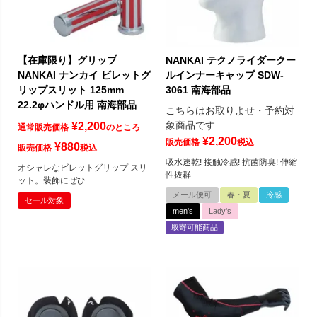
【在庫限り】グリップ
NANKAI テクノライダークー
NANKAI ナンカイ ビレットグ
ルインナーキャップ SDW-
リップスリット 125mm
3061 南海部品
22.2φハンドル用 南海部品
こちらはお取りよせ・予約対
象商品です
¥
2,200
通常販売価格
のところ
¥
2,200
販売価格
税込
¥
880
販売価格
税込
吸水速乾! 接触冷感! 抗菌防臭! 伸縮
オシャレなビレットグリップ スリ
性抜群
ット。装飾にぜひ
メール便可
春・夏
冷感
セール対象
men's
Lady's
取寄可能商品