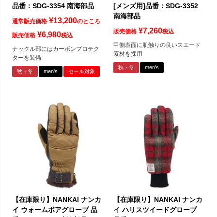
品番：SDG-3354 南海部品
[メンズ用]品番：SDG-3352
南海部品
¥
13,200
通常販売価格
のところ
¥
7,260
販売価格
税込
¥
6,980
販売価格
税込
甲側表面に肌触りの良いスエード
ナックル部にはカーボンプロテク
素材を採用
ターを装備
秋・冬
men's
秋・冬
men's
セール対象
【在庫限り】NANKAI ナンカ
【在庫限り】NANKAI ナンカ
イ ウォームボアグローブ 品
イ ハリスツイードグローブ