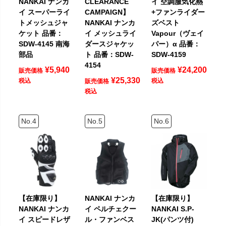
NANKAI ナンカ
CLEARANCE
イ 空調服気化熱
イ スーパーライ
CAMPAIGN】
+ファンライダー
トメッシュジャ
NANKAI ナンカ
ズベスト
ケット 品番：
イ メッシュライ
Vapour（ヴェイ
SDW-4145 南海
ダースジャケッ
パー）α 品番：
部品
ト 品番：SDW-
SDW-4159
4154
¥
5,940
¥
24,200
販売価格
販売価格
¥
25,330
税込
税込
販売価格
税込
【在庫限り】
NANKAI ナンカ
【在庫限り】
NANKAI ナンカ
イ ペルチェクー
NANKAI S.P-
イ スピードレザ
ル・ファンベス
JK(パンツ付)