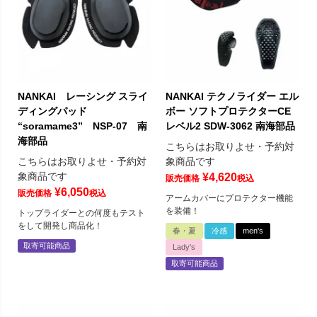
NANKAI レーシング スライ
NANKAI テクノライダー エル
ディングパッド
ボー ソフトプロテクターCE
“soramame3” NSP-07 南
レベル2 SDW-3062 南海部品
海部品
こちらはお取りよせ・予約対
こちらはお取りよせ・予約対
象商品です
象商品です
¥
4,620
販売価格
税込
¥
6,050
販売価格
税込
アームカバーにプロテクター機能
を装備！
トップライダーとの何度もテスト
をして開発し商品化！
春・夏
冷感
men's
取寄可能商品
Lady's
取寄可能商品