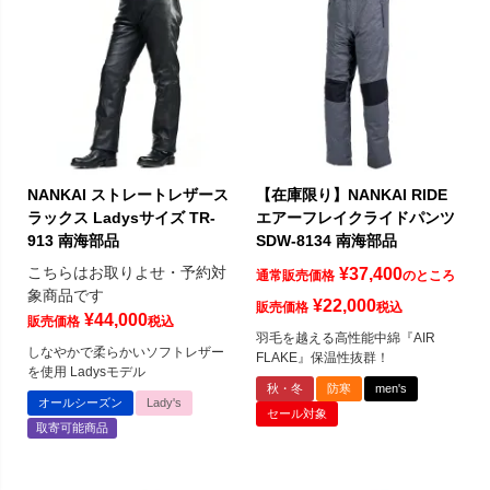
NANKAI ストレートレザース
【在庫限り】NANKAI RIDE
ラックス Ladysサイズ TR-
エアーフレイクライドパンツ
913 南海部品
SDW-8134 南海部品
こちらはお取りよせ・予約対
¥
37,400
通常販売価格
のところ
象商品です
¥
22,000
販売価格
税込
¥
44,000
販売価格
税込
羽毛を越える高性能中綿『AIR
しなやかで柔らかいソフトレザー
FLAKE』保温性抜群！
を使用 Ladysモデル
秋・冬
防寒
men's
オールシーズン
Lady's
セール対象
取寄可能商品