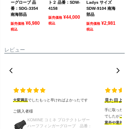
ーグローブ 品
ト２ 品番：SDW-
Ladys サイズ
番：SDG-3354
4158
SDW-9104 南海
南海部品
部品
¥
44,000
販売価格
¥
6,980
¥
2,981
税込
販売価格
販売価格
税込
税込
レビュー
大変満足
でしたもっと早ければよかったです
見た目より
手に取ったと
ご購入者様
でしたが
この
KOMINE コミネ プロテクトレザー
意外や意外ス
ハーフフィンガーグローブ 品番：