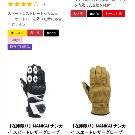
5件
ーを内蔵し安全性を確保
スマートなストレートシルエッ
秋・冬
men's
セール対象
ト、オートバイを降りた時にも合
うデザイン
オススメ
秋・冬
men's
Lady's
取寄可能商品
【在庫限り】NANKAI ナンカ
【在庫限り】NANKAI ナンカ
イ スピードレザーグローブ
イ スエードレザーグローブ