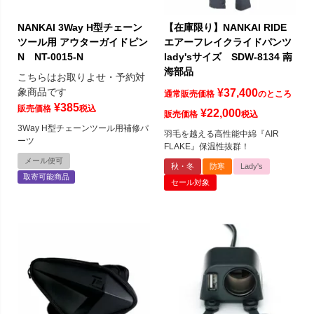
NANKAI 3Way H型チェーン
【在庫限り】NANKAI RIDE
ツール用 アウターガイドピン
エアーフレイクライドパンツ
N NT-0015-N
lady'sサイズ SDW-8134 南
海部品
こちらはお取りよせ・予約対
象商品です
¥
37,400
通常販売価格
のところ
¥
385
販売価格
税込
¥
22,000
販売価格
税込
3Way H型チェーンツール用補修パ
羽毛を越える高性能中綿『AIR
ーツ
FLAKE』保温性抜群！
メール便可
秋・冬
防寒
Lady's
取寄可能商品
セール対象