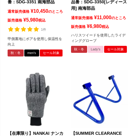
番：SDG-3351 南海部品
品番：SDG-3350[レディース
用] 南海部品
¥
10,450
通常販売価格
のところ
¥
11,000
通常販売価格
のところ
¥
5,980
販売価格
税込
¥
6,980
販売価格
税込
1件
ハリスツイードを使用したライデ
甲側裏地にボアを使用し保温性を
ィンググローブ
向上
秋・冬
Lady's
セール対象
秋・冬
men's
セール対象
【在庫限り】NANKAI ナンカ
【SUMMER CLEARANCE