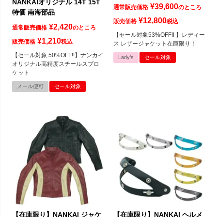
NANKAIオリジナル 14T 15T
¥
39,600
通常販売価格
のところ
特価 南海部品
¥
12,800
販売価格
税込
¥
2,420
通常販売価格
のところ
【セール対象53%OFF!! 】レディー
¥
1,210
販売価格
税込
ス レザージャケット在庫限り！
【セール対象 50%OFF!!】ナンカイ
Lady's
セール対象
オリジナル高精度スチールスプロ
ケット
メール便可
セール対象
【在庫限り】NANKAI ジャケ
【在庫限り】NANKAI ヘルメ