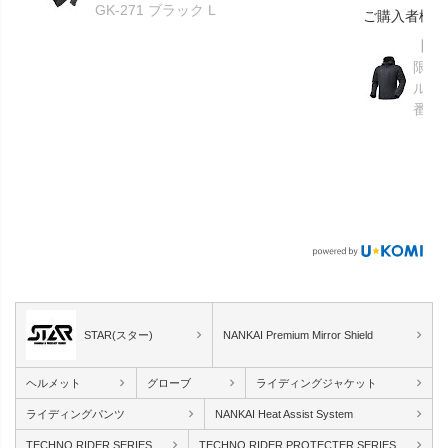
GK-271 ブラック L
ご購入者様
【GR
限り】
ルメ
番：S
STAR(スター)
NANKAI Premium Mirror Shield
ヘルメット
グローブ
ライディングジャケット
ライディングパンツ
NANKAI Heat Assist System
TECHNO RIDER SERIES
TECHNO RIDER PROTECTER SERIES