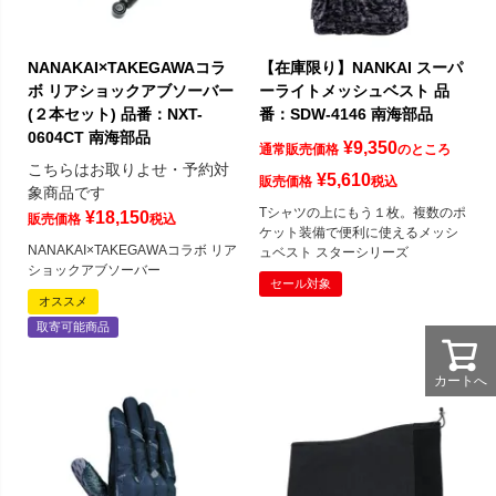
NANAKAI×TAKEGAWAコラ
【在庫限り】NANKAI スーパ
ボ リアショックアブソーバー
ーライトメッシュベスト 品
(２本セット) 品番：NXT-
番：SDW-4146 南海部品
0604CT 南海部品
¥
9,350
通常販売価格
のところ
こちらはお取りよせ・予約対
¥
5,610
販売価格
税込
象商品です
Tシャツの上にもう１枚。複数のポ
¥
18,150
販売価格
税込
ケット装備で便利に使えるメッシ
NANAKAI×TAKEGAWAコラボ リア
ュベスト スターシリーズ
ショックアブソーバー
セール対象
オススメ
取寄可能商品
カートへ