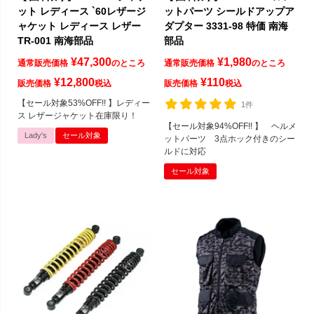
ット レディース `60レザージ
ットパーツ シールドアップア
ャケット レディース レザー
ダプター 3331-98 特価 南海
TR-001 南海部品
部品
¥
47,300
¥
1,980
通常販売価格
のところ
通常販売価格
のところ
¥
12,800
¥
110
販売価格
税込
販売価格
税込
【セール対象53%OFF!! 】レディー
1件
ス レザージャケット在庫限り！
【セール対象94%OFF!! 】 ヘルメ
Lady's
セール対象
ットパーツ 3点ホック付きのシー
ルドに対応
セール対象