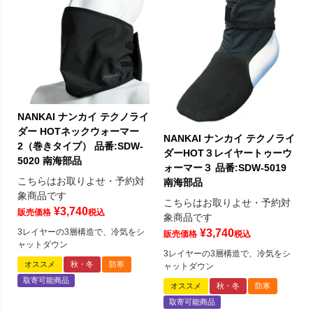
NANKAI ナンカイ テクノライ
ダー HOTネックウォーマー
NANKAI ナンカイ テクノライ
2（巻きタイプ） 品番:SDW-
ダーHOT３レイヤートゥーウ
5020 南海部品
ォーマー３ 品番:SDW-5019
こちらはお取りよせ・予約対
南海部品
象商品です
こちらはお取りよせ・予約対
¥
3,740
販売価格
税込
象商品です
3レイヤーの3層構造で、冷気をシ
¥
3,740
販売価格
税込
ャットダウン
3レイヤーの3層構造で、冷気をシ
オススメ
秋・冬
防寒
ャットダウン
取寄可能商品
オススメ
秋・冬
防寒
取寄可能商品