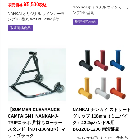
¥
5,500
販売価格
税込
NANKAI オリジナル ウインカーラ
ンプ160型丸
NANKAI オリジナル ウインカーラ
ンプ160型丸 Wｳｲﾝｶｰ 23W球付
取寄可能商品
取寄可能商品
【SUMMER CLEARANCE
NANKAI ナンカイ ストリート
CAMPAIGN】NANKAI×J-
グリップ 118mm（ミニバイ
TRIPコラボ 片持ちローラー
ク）22.2φハンドル用
スタンド【NJT-136MBK】マ
BG1201-1206 南海部品
ットブラック
こちらはお取りよせ・予約対