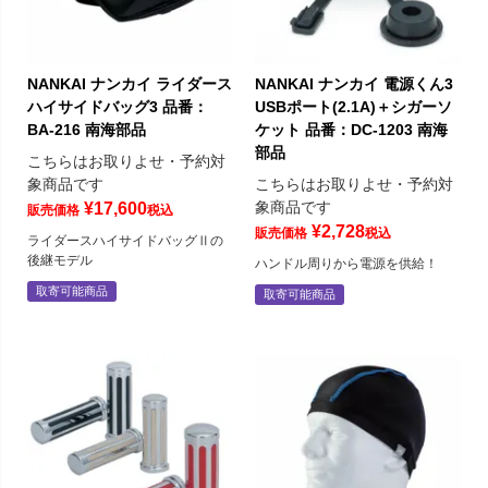
NANKAI ナンカイ ライダース
NANKAI ナンカイ 電源くん3
ハイサイドバッグ3 品番：
USBポート(2.1A)＋シガーソ
BA-216 南海部品
ケット 品番：DC-1203 南海
部品
こちらはお取りよせ・予約対
象商品です
こちらはお取りよせ・予約対
象商品です
¥
17,600
販売価格
税込
¥
2,728
販売価格
税込
ライダースハイサイドバッグⅡの
後継モデル
ハンドル周りから電源を供給！
取寄可能商品
取寄可能商品