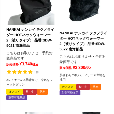
NANKAI ナンカイ テクノライ
NANKAI ナンカイ テクノライ
ダー HOTネックウォーマー
ダー HOTネックウォーマー
2（被りタイプ） 品番:SDW-
2（被りタイプ） 品番:SDW-
5021 南海部品
5022 南海部品
こちらはお取りよせ・予約対
こちらはお取りよせ・予約対
象商品です
象商品です
¥
3,740
販売価格
税込
¥
3,300
販売価格
税込
1件
肌ざわりの良い、フリース生地を
採用
3レイヤーの3層構造で、冷気をシ
ャットダウン
オススメ
秋・冬
防寒
オススメ
秋・冬
防寒
取寄可能商品
取寄可能商品