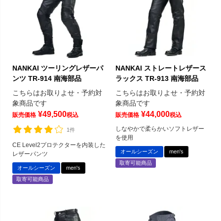
NANKAI ツーリングレザーパ
NANKAI ストレートレザース
ンツ TR-914 南海部品
ラックス TR-913 南海部品
こちらはお取りよせ・予約対
こちらはお取りよせ・予約対
象商品です
象商品です
¥
49,500
¥
44,000
販売価格
税込
販売価格
税込
しなやかで柔らかいソフトレザー
1件
を使用
CE Level2プロテクターを内装した
オールシーズン
men's
レザーパンツ
取寄可能商品
オールシーズン
men's
取寄可能商品