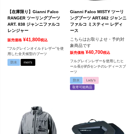
【在庫限り】Gianni Falco
Gianni Falco MISTY ツーリ
RANGER ツーリングブーツ
ングブーツ ART.662 ジャンニ
ART. 838 ジャンニファルコ
ファルコ ミスティー レディ
レンジャー
ース
こちらはお取りよせ・予約対
¥
41,800
販売価格
税込
象商品です
“フルグレインオイルドレザー”を使
¥
40,700
販売価格
税込
用した全天候型のブーツ
フルグレインレザーを使用したヒ
防水
men's
ール長が約5センチのレディースブ
ーツ
防水
Lady's
取寄可能商品