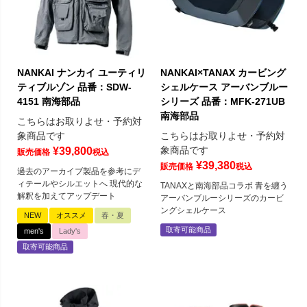
NANKAI ナンカイ ユーティリ
NANKAI×TANAX カービング
ティブルゾン 品番：SDW-
シェルケース アーバンブルー
4151 南海部品
シリーズ 品番：MFK-271UB
南海部品
こちらはお取りよせ・予約対
象商品です
こちらはお取りよせ・予約対
象商品です
¥
39,800
販売価格
税込
¥
39,380
販売価格
税込
過去のアーカイブ製品を参考にデ
ィテールやシルエットへ 現代的な
TANAXと南海部品コラボ 青を纏う
解釈を加えてアップデート
アーバンブルーシリーズのカービ
ングシェルケース
NEW
オススメ
春・夏
取寄可能商品
men's
Lady's
取寄可能商品