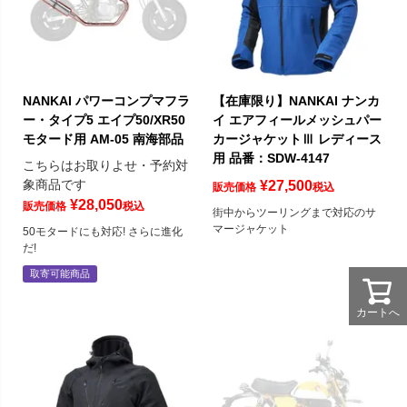
NANKAI パワーコンプマフラ
【在庫限り】NANKAI ナンカ
ー・タイプ5 エイプ50/XR50
イ エアフィールメッシュパー
モタード用 AM-05 南海部品
カージャケットⅢ レディース
用 品番：SDW-4147
こちらはお取りよせ・予約対
象商品です
¥
27,500
販売価格
税込
¥
28,050
販売価格
税込
街中からツーリングまで対応のサ
マージャケット
50モタードにも対応! さらに進化
だ!
取寄可能商品
カートへ