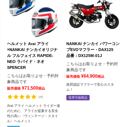
ヘルメット Arai アライ
NANKAI ナンカイ パワーコン
×NANKAI ナンカイオリジナ
プEVOマフラー・DAX125
ル フルフェイス RAPIDE-
品番：DX125M-01J
NEO ラパイド・ネオ
こちらはお取りよせ・予約対
SPENCER
象商品です
こちらはお取りよせ・予約対
¥
64,900
販売価格
税込
象商品です
政府認証マフラーで安心カスタ
¥
71,500
販売価格
税込
ム！
1件
取寄可能商品
Arai アライ ヘルメット ライダー達
のために、アライが提案する安全
性の高い〈ヴィンテージ・スタイ
ル〉ヘルメット