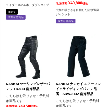
¥
49,800
販売価格
税込
ライダーズの基本、ダブルタイプ
究極の暖かさを目指した防水透湿
men's
ジャケット
取寄可能商品
取寄可能商品
NANKAI ツーリングレザーパ
NANKAI ナンカイ エアーフレ
ンツ TR-914 南海部品
イクライディングパンツ 品
番：SDW-8142 南海部品
こちらはお取りよせ・予約対
象商品です
こちらはお取りよせ・予約対
象商品です
¥
49,500
販売価格
税込