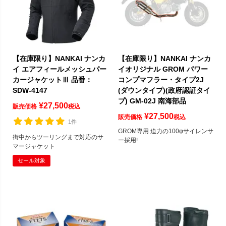
【在庫限り】NANKAI ナンカ
【在庫限り】NANKAI ナンカ
イ エアフィールメッシュパー
イオリジナル GROM パワー
カージャケットⅢ 品番：
コンプマフラー・タイプ2J
SDW-4147
(ダウンタイプ)(政府認証タイ
プ) GM-02J 南海部品
¥
27,500
販売価格
税込
¥
27,500
販売価格
税込
1件
GROM専用 迫力の100φサイレンサ
街中からツーリングまで対応のサ
ー採用!
マージャケット
セール対象