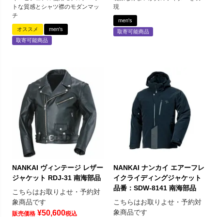
トな質感とシャツ襟のモダンマッ
現
チ
men's
オススメ
men's
取寄可能商品
取寄可能商品
NANKAI ヴィンテージ レザー
NANKAI ナンカイ エアーフレ
ジャケット RDJ-31 南海部品
イクライディングジャケット
品番：SDW-8141 南海部品
こちらはお取りよせ・予約対
象商品です
こちらはお取りよせ・予約対
象商品です
¥
50,600
販売価格
税込