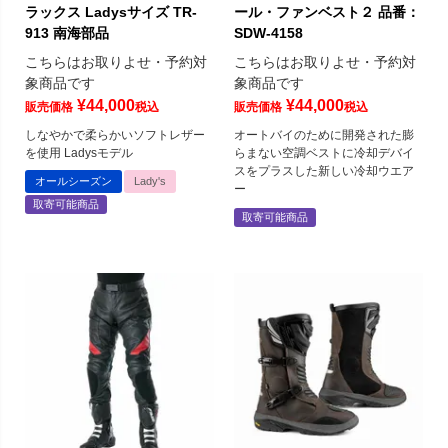
ラックス Ladysサイズ TR-
ール・ファンベスト２ 品番：
913 南海部品
SDW-4158
こちらはお取りよせ・予約対
こちらはお取りよせ・予約対
象商品です
象商品です
¥
44,000
¥
44,000
販売価格
税込
販売価格
税込
しなやかで柔らかいソフトレザー
オートバイのために開発された膨
を使用 Ladysモデル
らまない空調ベストに冷却デバイ
スをプラスした新しい冷却ウエア
オールシーズン
Lady's
ー
取寄可能商品
取寄可能商品