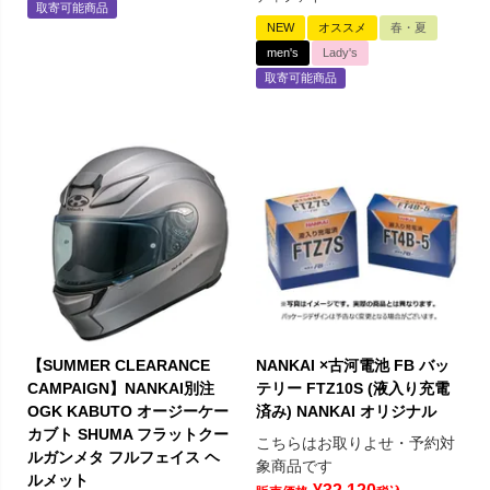
取寄可能商品
NEW
オススメ
春・夏
men's
Lady's
取寄可能商品
【SUMMER CLEARANCE
NANKAI ×古河電池 FB バッ
CAMPAIGN】NANKAI別注
テリー FTZ10S (液入り充電
OGK KABUTO オージーケー
済み) NANKAI オリジナル
カブト SHUMA フラットクー
こちらはお取りよせ・予約対
ルガンメタ フルフェイス ヘ
象商品です
ルメット