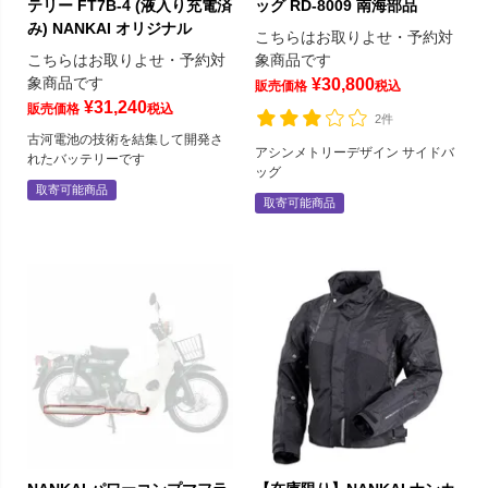
テリー FT7B-4 (液入り充電済
ッグ RD-8009 南海部品
み) NANKAI オリジナル
こちらはお取りよせ・予約対
こちらはお取りよせ・予約対
象商品です
象商品です
¥
30,800
販売価格
税込
¥
31,240
販売価格
税込
2件
古河電池の技術を結集して開発さ
アシンメトリーデザイン サイドバ
れたバッテリーです
ッグ
取寄可能商品
取寄可能商品