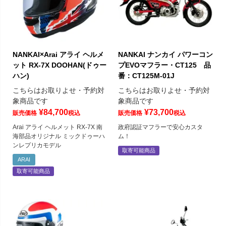
NANKAI×Arai アライ ヘルメ
NANKAI ナンカイ パワーコン
ット RX-7X DOOHAN(ドゥー
プEVOマフラー・CT125 品
ハン)
番：CT125M-01J
こちらはお取りよせ・予約対
こちらはお取りよせ・予約対
象商品です
象商品です
¥
84,700
¥
73,700
販売価格
税込
販売価格
税込
Arai アライ ヘルメット RX-7X 南
政府認証マフラーで安心カスタ
海部品オリジナル ミックドゥーハ
ム！
ンレプリカモデル
取寄可能商品
ARAI
取寄可能商品