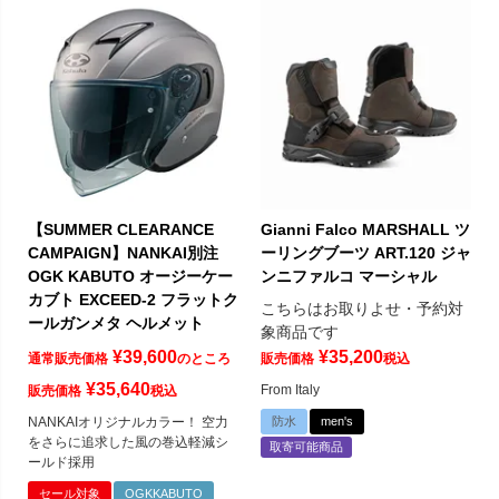
【SUMMER CLEARANCE
Gianni Falco MARSHALL ツ
CAMPAIGN】NANKAI別注
ーリングブーツ ART.120 ジャ
OGK KABUTO オージーケー
ンニファルコ マーシャル
カブト EXCEED-2 フラットク
こちらはお取りよせ・予約対
ールガンメタ ヘルメット
象商品です
¥
39,600
¥
35,200
通常販売価格
のところ
販売価格
税込
¥
35,640
From Italy
販売価格
税込
NANKAIオリジナルカラー！ 空力
防水
men's
をさらに追求した風の巻込軽減シ
取寄可能商品
ールド採用
セール対象
OGKKABUTO