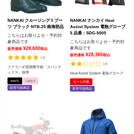
NANKAI クルージングⅡブー
NANKAI ナンカイ Heat
ツ ブラック NTB-25 南海部品
Assist System 電熱グローブ
5 品番：SDG-5005
こちらはお取りよせ・予約対
象商品です
こちらはお取りよせ・予約対
象商品です
¥
28,600
販売価格
税込
¥
28,380
販売価格
税込
1件
1件
フクラハギ部調整可能「スパンテ
ックス」採用
Heat Assist System 電熱グローブ
men's
Lady's
セール対象
取寄可能商品
取寄可能商品