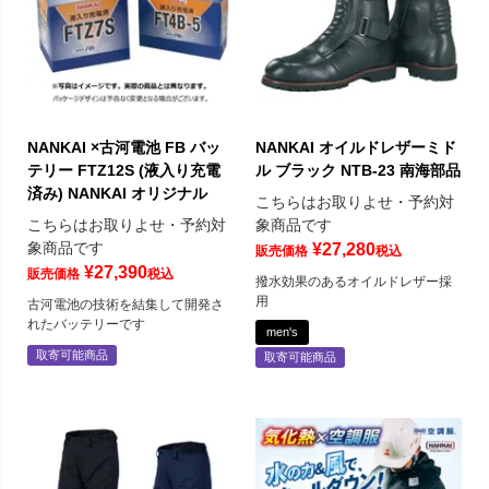
NANKAI ×古河電池 FB バッ
NANKAI オイルドレザーミド
テリー FTZ12S (液入り充電
ル ブラック NTB-23 南海部品
済み) NANKAI オリジナル
こちらはお取りよせ・予約対
こちらはお取りよせ・予約対
象商品です
象商品です
¥
27,280
販売価格
税込
¥
27,390
販売価格
税込
撥水効果のあるオイルドレザー採
用
古河電池の技術を結集して開発さ
れたバッテリーです
men's
取寄可能商品
取寄可能商品