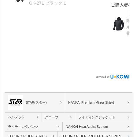
GK-271 ブラック L
ご購入者様
【GR
限り】
ルメ
番：S
STAR(スター)
NANKAI Premium Mirror Shield
ヘルメット
グローブ
ライディングジャケット
ライディングパンツ
NANKAI Heat Assist System
TECHNO RIDER SERIES
TECHNO RIDER PROTECTER SERIES