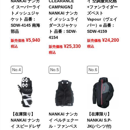
NANKAI ナンカ
CLEARANCE
イ 空調服気化熱
イ スーパーライ
CAMPAIGN】
+ファンライダー
トメッシュジャ
NANKAI ナンカ
ズベスト
ケット 品番：
イ メッシュライ
Vapour（ヴェイ
SDW-4145 南海
ダースジャケッ
パー）α 品番：
部品
ト 品番：SDW-
SDW-4159
4154
¥
5,940
¥
24,200
販売価格
販売価格
¥
25,330
税込
税込
販売価格
税込
【在庫限り】
NANKAI ナンカ
【在庫限り】
NANKAI ナンカ
イ ペルチェクー
NANKAI S.P-
イ スピードレザ
ル・ファンベス
JK(パンツ付)