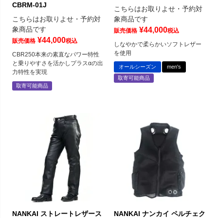
CBRM-01J
こちらはお取りよせ・予約対
こちらはお取りよせ・予約対
象商品です
象商品です
¥
44,000
販売価格
税込
¥
44,000
販売価格
税込
しなやかで柔らかいソフトレザー
を使用
CBR250本来の素直なパワー特性
と乗りやすさを活かしプラスαの出
オールシーズン
men's
力特性を実現
取寄可能商品
取寄可能商品
NANKAI ストレートレザース
NANKAI ナンカイ ペルチェク