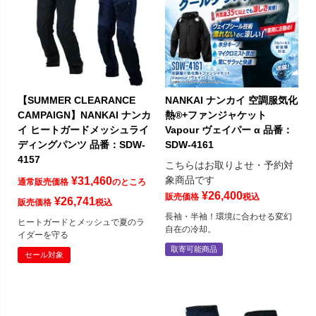
【SUMMER CLEARANCE
NANKAI ナンカイ 空調服気化
CAMPAIGN】NANKAI ナンカ
熱®+ファンジャケット
イ ヒートガードメッシュライ
Vapour ヴェイパー α 品番：
ディングパンツ 品番：SDW-
SDW-4161
4157
こちらはお取りよせ・予約対
象商品です
¥
31,460
通常販売価格
のところ
¥
26,400
販売価格
税込
¥
26,741
販売価格
税込
長袖・半袖！環境に合わせる変幻
ヒートガードとメッシュで夏のラ
自在の冷却。
イダーを守る
取寄可能商品
セール対象