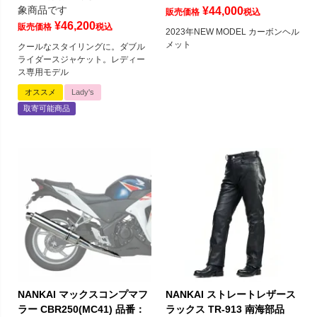
象商品です
¥
44,000
販売価格
税込
¥
46,200
販売価格
税込
2023年NEW MODEL カーボンヘル
メット
クールなスタイリングに。ダブル
ライダースジャケット。レディー
ス専用モデル
オススメ
Lady's
取寄可能商品
NANKAI マックスコンプマフ
NANKAI ストレートレザース
ラー CBR250(MC41) 品番：
ラックス TR-913 南海部品