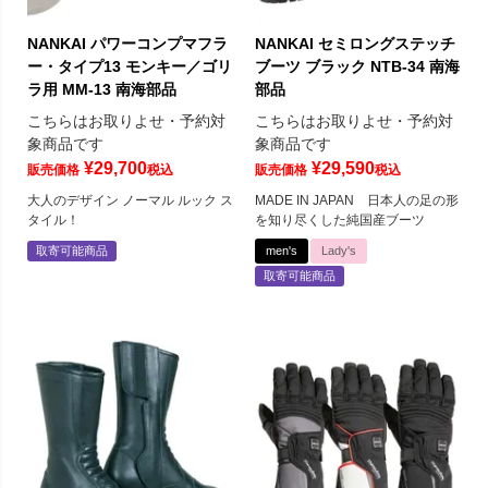
NANKAI パワーコンプマフラ
NANKAI セミロングステッチ
ー・タイプ13 モンキー／ゴリ
ブーツ ブラック NTB-34 南海
ラ用 MM-13 南海部品
部品
こちらはお取りよせ・予約対
こちらはお取りよせ・予約対
象商品です
象商品です
¥
29,700
¥
29,590
販売価格
税込
販売価格
税込
大人のデザイン ノーマル ルック ス
MADE IN JAPAN 日本人の足の形
タイル！
を知り尽くした純国産ブーツ
取寄可能商品
men's
Lady's
取寄可能商品