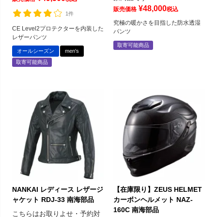
¥
48,000
販売価格
税込
1件
究極の暖かさを目指した防水透湿
CE Level2プロテクターを内装した
パンツ
レザーパンツ
取寄可能商品
オールシーズン
men's
取寄可能商品
NANKAI レディース レザージ
【在庫限り】ZEUS HELMET
ャケット RDJ-33 南海部品
カーボンヘルメット NAZ-
160C 南海部品
こちらはお取りよせ・予約対