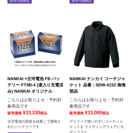
取寄可能商品
取寄可能商品
NANKAI ×古河電池 FB バッ
NANKAI ナンカイ コーチジャ
テリー FT9B-4 (液入り充電済
ケット 品番：SDW-4152 南海
み) NANKAI オリジナル
部品
こちらはお取りよせ・予約対
こちらはお取りよせ・予約対
象商品です
象商品です
¥
33,330
¥
33,000
販売価格
税込
販売価格
税込
古河電池の技術を結集して開発さ
デイリーで使いやすいコーチジャ
れたバッテリーです
ケットを ライディングウェアにモ
ディファイ