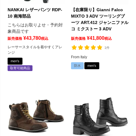
NANKAI レザーパンツ RDP-
【在庫限り】Gianni Falco
10 南海部品
MIXTO 3 ADV ツーリングブ
ーツ ART.412 ジャンニファル
こちらはお取りよせ・予約対
コ ミクストー 3 ADV
象商品です
¥
43,780
¥
41,800
販売価格
税込
販売価格
税込
レーサースタイルを着やすくアレ
1件
ンジ
From Italy
men's
防水
men's
取寄可能商品