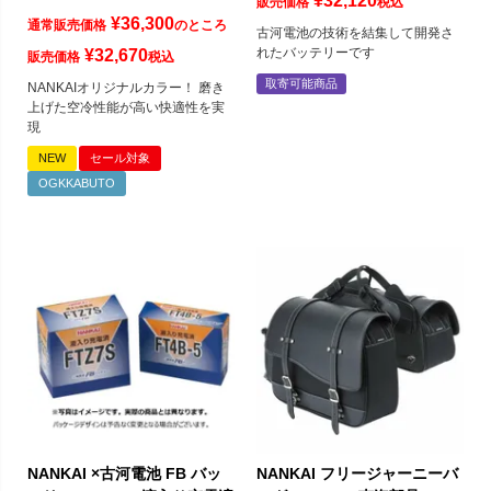
¥
32,120
販売価格
税込
¥
36,300
通常販売価格
のところ
古河電池の技術を結集して開発さ
れたバッテリーです
¥
32,670
販売価格
税込
取寄可能商品
NANKAIオリジナルカラー！ 磨き
上げた空冷性能が高い快適性を実
現
NEW
セール対象
OGKKABUTO
NANKAI ×古河電池 FB バッ
NANKAI フリージャーニーバ