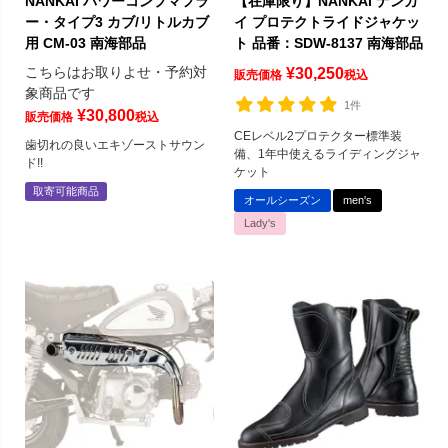
NANKAI パワーコンプマフラ
【在庫限り】NANKAI ナンカ
ー・タイプ3 カブ/リトルカブ
イ プロテクトライドジャケッ
用 CM-03 南海部品
ト 品番：SDW-8137 南海部品
こちらはお取りよせ・予約対
¥
30,250
販売価格
税込
象商品です
1件
¥
30,800
販売価格
税込
CEレベル2プロテクター標準装
歯切れの良いエキゾーストサウン
備、1年中使えるライディングジャ
ド!!
ケット
取寄可能商品
オールシーズン
men's
Lady's