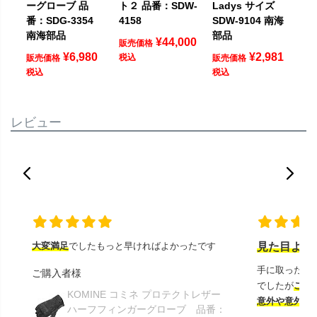
ーグローブ 品
ト２ 品番：SDW-
Ladys サイズ
番：SDG-3354
4158
SDW-9104 南海
南海部品
部品
¥
44,000
販売価格
¥
6,980
¥
2,981
税込
販売価格
販売価格
税込
税込
レビュー
大変満足
でしたもっと早ければよかったです
見た目より
手に取ったと
ご購入者様
でしたが
この
KOMINE コミネ プロテクトレザー
意外や意外ス
ハーフフィンガーグローブ 品番：