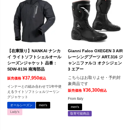
【在庫限り】NANKAI ナンカ
Gianni Falco OXEGEN 3 AIR
イ ライトソフトシェルオール
レーシングブーツ ART.316 ジ
シーズンジャケット 品番：
ャンニファルコ オクシジェン
SDW-8136 南海部品
3 エアー
こちらはお取りよせ・予約対
¥
37,950
販売価格
税込
象商品です
インナーとの組み合わせで1年中使
¥
36,300
販売価格
税込
えるライトソフトシェルツーリン
グジャケット
From Italy
オールシーズン
men's
men's
Lady's
取寄可能商品