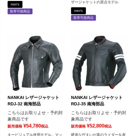
ザージャケットの原点モデル
men's
men's
取寄可能商品
取寄可能商品
NANKAI レザージャケット
NANKAI レザージャケット
RDJ-32 南海部品
RDJ-35 南海部品
こちらはお取りよせ・予約対
こちらはお取りよせ・予約対
象商品です
象商品です
¥
54,780
¥
52,800
販売価格
税込
販売価格
税込
キービジュアル使用モデル。マッ
硬派な佇まいが真のライダーを表