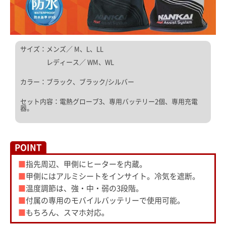
サイズ：メンズ／ M、L、LL
レディース／ WM、WL
カラー：ブラック、ブラック/シルバー
セット内容：電熱グローブ3、専用バッテリー2個、専用充電
器。
POINT
■
指先周辺、甲側にヒーターを内蔵。
■
甲側にはアルミシートをインサイト。冷気を遮断。
■
温度調節は、強・中・弱の3段階。
■
付属の専用のモバイルバッテリーで使用可能。
■
もちろん、スマホ対応。