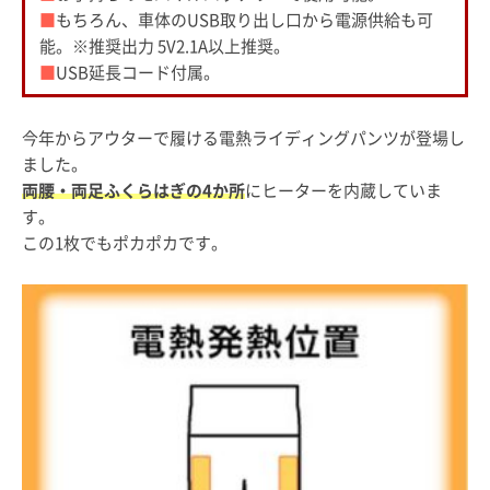
■
もちろん、車体のUSB取り出し口から電源供給も可
能。※推奨出力 5V2.1A以上推奨。
■
USB延長コード付属。
今年からアウターで履ける電熱ライディングパンツが登場し
ました。
両腰・両足ふくらはぎの4か所
にヒーターを内蔵していま
す。
この1枚でもポカポカです。