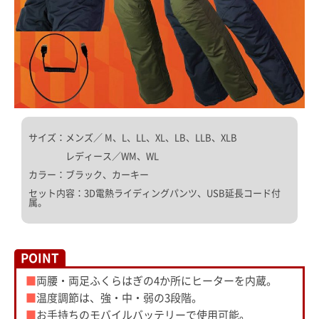
サイズ：メンズ／ M、L、LL、XL、LB、LLB、XLB
レディース／WM、WL
カラー：ブラック、カーキー
セット内容：3D電熱ライディングパンツ、USB延長コード付
属。
POINT
■
両腰・両足ふくらはぎの4か所にヒーターを内蔵。
■
温度調節は、強・中・弱の3段階。
■
お手持ちのモバイルバッテリーで使用可能。