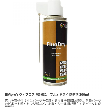
■Vipro’s ヴィプロス VS-681 フルオドライ 防錆剤 200ml
汚れを寄せ付けずにパーツを保護するマルチ潤滑防錆剤。各種パーツ
のピボット部やヒンジ部など、樹脂やシール類が混在するパーツに使
用可能