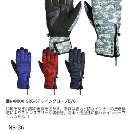
■NANKAI SRG-07 レイングローブEVO
雨風を防ぎ内部の湿気を逃がす。掌側は表地と防水インナーの接着構
造によりストレスフリーな装着感。防水・透湿性に優れたインナーフ
ィルムを採用