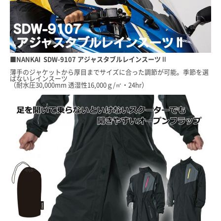
■NANKAI SDW-9107 アジャスタブルレインスーツⅡ
薄手のジャケットから厚目までサイズに合った調節が可能。季節を選
ばないレインスーツ
（耐水圧30,000mm 透湿性16,000ｇ/㎡・24hr）