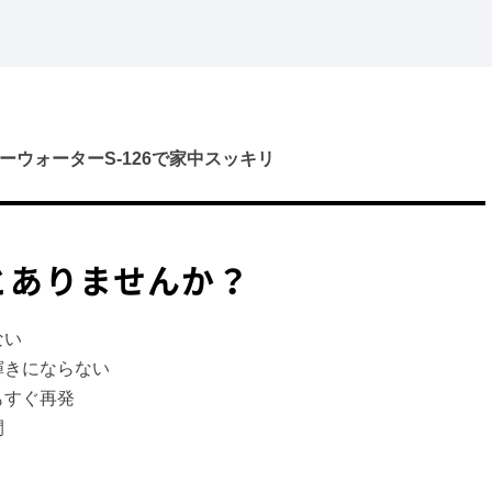
ーウォーターS-126で家中スッキリ
とありませんか？
ない
輝きにならない
もすぐ再発
間