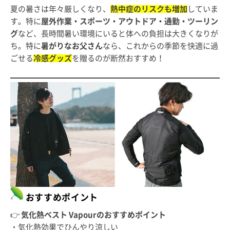
夏の暑さは年々厳しくなり、
熱中症のリスクも増加
していま
す。特に
屋外作業・スポーツ・アウトドア・通勤・ツーリン
グ
など、長時間暑い環境にいると体への負担は大きくなりが
ち。特に
暑がりなお父さん
なら、これからの季節を快適に過
ごせる
冷感グッズ
を贈るのが断然おすすめ！
おすすめポイント
👉
気化熱ベスト Vapourのおすすめポイント
・気化熱効果でひんやり涼しい