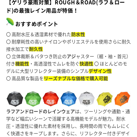
【ゲリラ豪雨対策】ROUGH＆ROAD(ラフ＆ロー
ド)の最強レイン用品が特価！
おすすめポイント
〇 高耐水圧＆透湿素材で優れた
防水性
〇 耐摩耗性の高いナイロンやポリエステルを使用さらに耐久
撥水加工で
耐久性
〇 立体裁断＆バタつき防止の
アジ
ャスター（裾・袖・首元）
付き
機能性
・高透湿性でムレを防ぐ
快適性
〇 ほとんどのモ
デルに大型リフレクター装備のシンプル
デザイン性
〇 高品質な製品を
リーズナブルな価格で購入可能
ラフアンドロードのレインウェア
は、ツーリングや通勤・通
学など幅広いシーンで活躍する高機能モデルが魅力。耐水
圧・透湿性に優れた素材を採用し、長時間の雨でもムレにく
く快適さをキープします。さらに、リフレクター付きデザイ