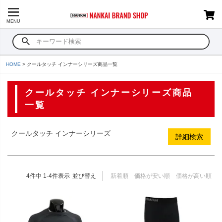
予約商品のみを表示
MENU
並び順
新着順
登録順
価格が安い順
HOME
クールタッチ インナーシリーズ商品一覧
価格が高い順
優先度順
レビュー順
クールタッチ インナーシリーズ商品
キーワードヒット順
一覧
検索
クールタッチ インナーシリーズ
詳細検索
4
件中
1
-
4
件表示
並び替え
新着順
価格が安い順
価格が高い順