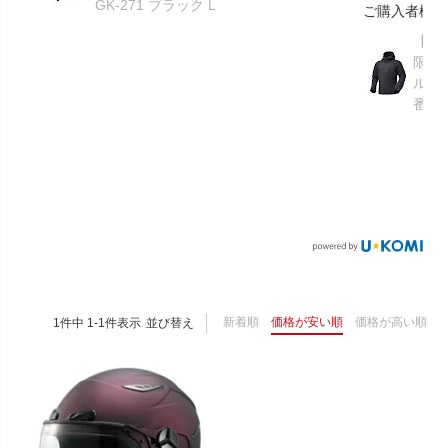
GK-271 ブラック L
ご購入者様
【GR
限り】
ルメ
番：S
新着順
価格が安い順
価格が高い順
1
件中
1
-
1
件表示
並び替え