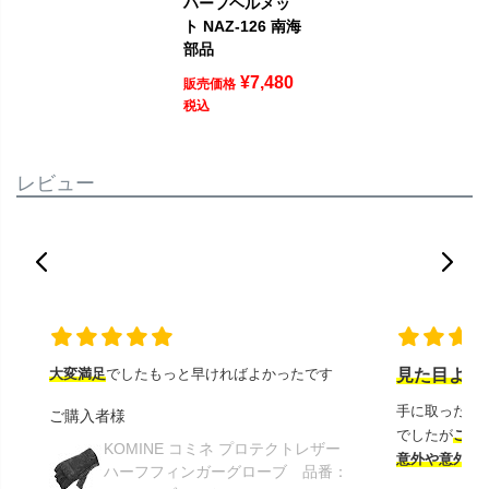
ハーフヘルメッ
ト NAZ-126 南海
部品
¥
7,480
販売価格
税込
レビュー
大変満足
でしたもっと早ければよかったです
見た目より
手に取ったと
ご購入者様
でしたが
この
KOMINE コミネ プロテクトレザー
意外や意外ス
ハーフフィンガーグローブ 品番：