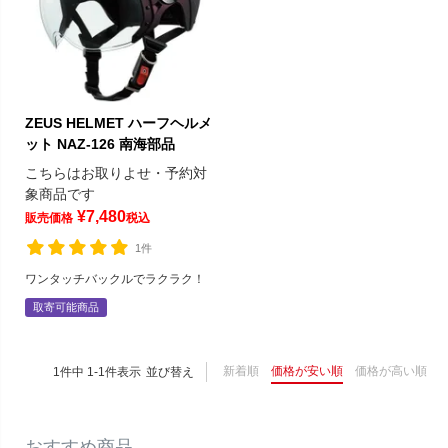
ZEUS HELMET ハーフヘルメ
ット NAZ-126 南海部品
こちらはお取りよせ・予約対
象商品です
¥
7,480
販売価格
税込
1件
ワンタッチバックルでラクラク！
取寄可能商品
新着順
価格が安い順
価格が高い順
1
件中
1
-
1
件表示
並び替え
おすすめ商品