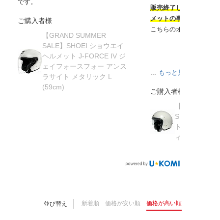
です。
販売終了してから半年
メットの事を知り探し
ご購入者様
こちらのオンラインサ
【GRAND SUMMER
SALE】SHOEI ショウエイ
ヘルメット J-FORCE IV ジ
ェイフォースフォー アンス
...
もっと見る
ラサイト メタリック L
(59cm)
ご購入者様
【在庫限り】
SHOEI ショ
ト J・O ジェ
ィッシュグリーン 
新着順
価格が安い順
価格が高い順
並び替え