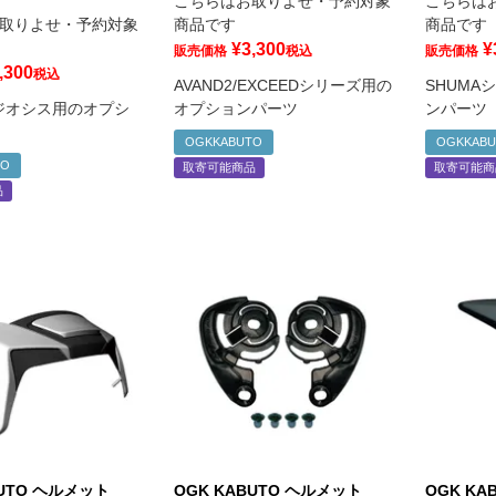
こちらはお取りよせ・予約対象
こちらは
取りよせ・予約対象
商品です
商品です
¥
3,300
¥
販売価格
税込
販売価格
,300
税込
AVAND2/EXCEEDシリーズ用の
SHUMA
 ジオシス用のオプシ
オプションパーツ
ンパーツ
OGKKABUTO
OGKKAB
TO
取寄可能商品
取寄可能商
品
BUTO ヘルメット
OGK KABUTO ヘルメット
OGK KA