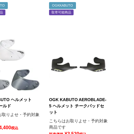
UTO
OGKKABUTO
品
取寄可能商品
BUTO ヘルメット
OGK KABUTO AEROBLADE-
シールド
5 ヘルメット チークパッドセ
ット
お取りよせ・予約対象
こちらはお取りよせ・予約対象
商品です
4,400
税込
¥
3,520