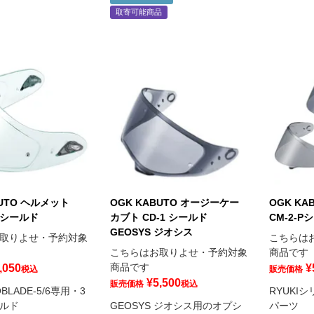
取寄可能商品
BUTO ヘルメット
OGK KABUTO オージーケー
OGK KA
ICシールド
カブト CD-1 シールド
CM-2-P
GEOSYS ジオシス
取りよせ・予約対象
こちらは
こちらはお取りよせ・予約対象
商品です
商品です
,050
¥
税込
販売価格
¥
5,500
販売価格
税込
OBLADE-5/6専用・3
RYUKI
ルド
GEOSYS ジオシス用のオプシ
パーツ