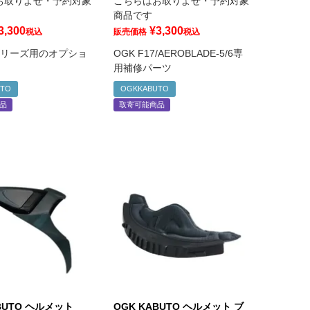
お取りよせ・予約対象
こちらはお取りよせ・予約対象
商品です
3,300
¥
3,300
税込
販売価格
税込
シリーズ用のオプショ
OGK F17/AEROBLADE-5/6専
用補修パーツ
UTO
OGKKABUTO
品
取寄可能商品
BUTO ヘルメット
OGK KABUTO ヘルメット ブ