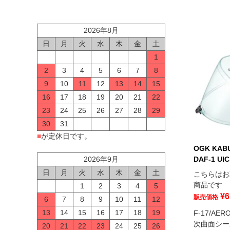
2026年8月
日
月
火
水
木
金
土
1
2
3
4
5
6
7
8
9
10
11
12
13
14
15
16
17
18
19
20
21
22
23
24
25
26
27
28
29
30
31
■
が定休日です。
OGK KA
DAF-1 U
2026年9月
日
月
火
水
木
金
土
こちらはお
商品です
1
2
3
4
5
¥
6
販売価格
6
7
8
9
10
11
12
13
14
15
16
17
18
19
F-17/AER
次曲面シー
20
21
22
23
24
25
26