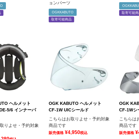
ョンパーツ
TO
OGKKAB
OGKKABUTO
品
取寄可能商
取寄可能商品
BUTO ヘルメット
OGK KABUTO ヘルメット
OGK KA
DE-5/6 インナーパ
CF-1W UICシールド
CF-1W
こちらはお取りよせ・予約対象
こちらは
取りよせ・予約対象
商品です
商品です
¥
4,950
¥
販売価格
税込
販売価格
,280