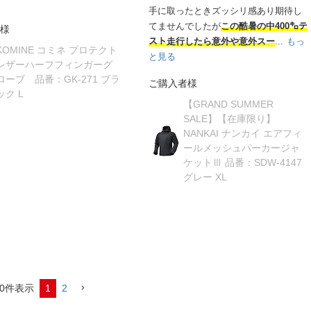
手に取ったときズッシリ感あり期待し
てませんでしたが
この酷暑の中400㌔テ
様
スト走行したら意外や意外スー
...
もっ
KOMINE コミネ プロテクト
と見る
レザーハーフフィンガーグ
ローブ 品番：GK-271 ブラ
ご購入者様
ック L
【GRAND SUMMER
SALE】【在庫限り】
NANKAI ナンカイ エアフィ
ールメッシュパーカージャ
ケットⅢ 品番：SDW-4147
グレー XL
0
件表示
1
2