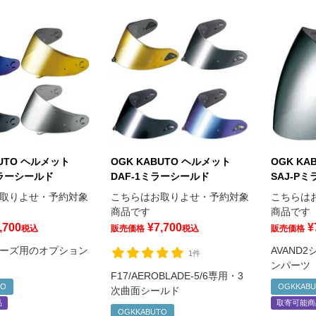
BUTO ヘルメット
OGK KABUTO ヘルメット
OGK KA
ミラーシールド
DAF-1ミラーシールド
SAJ-P
取りよせ・予約対象
こちらはお取りよせ・予約対象
こちらは
商品です
商品です
,700
¥
7,700
¥
税込
販売価格
税込
販売価格
シリーズ用のオプション
AVAND
1件
ンパーツ
F17/AEROBLADE-5/6専用・3
TO
OGKKAB
次曲面シールド
品
取寄可能商
OGKKABUTO