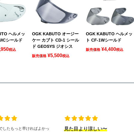
BUTO ヘルメッ
OGK KABUTO オージー
OGK KABUTO ヘルメッ
 UICシールド
ケー カブト CD-1 シール
ト CF-1Wシールド
ド GEOSYS ジオシス
,950
¥
4,400
税込
販売価格
税込
¥
5,500
販売価格
税込
でしたもっと早ければよかっ
見た目より涼しい〜