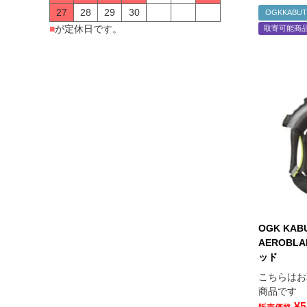
27
28
29
30
OGKKABU
■
が定休日です。
取寄可能商
OGK KA
AEROBLA
ッド
こちらはお
商品です
¥
5