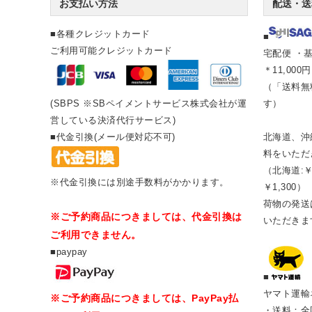
お支払い方法
配送・送
■各種クレジットカード
■
ご利用可能クレジットカード
宅配便 ・基
＊11,00
（「送料無
(SBPS ※SBペイメントサービス株式会社が運
す）
営している決済代行サービス)
■代金引換(メール便対応不可)
北海道、沖
料をいただ
（北海道:￥
※代金引換には別途手数料がかかります。
￥1,300）
荷物の発送は
※ご予約商品につきましては、代金引換は
いただきま
ご利用できません。
■paypay
■
ヤマト運輸
※ご予約商品につきましては、PayPay払
・送料：全