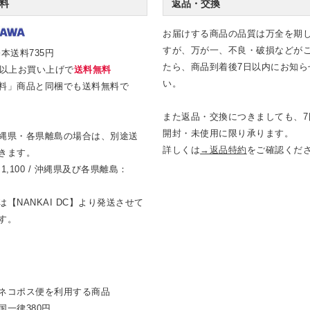
料
返品・交換
お届けする商品の品質は万全を期
すが、万が一、不良・破損などが
本送料735円
たら、商品到着後7日以内にお知ら
0円以上お買い上げで
送料無料
い。
料」商品と同梱でも送料無料で
また返品・交換につきましても、7
開封・未使用に限り承ります。
縄県・各県離島の場合は、別途送
詳しくは
→返品特約
をご確認くだ
きます。
1,100 / 沖縄県及び各県離島：
【NANKAI DC】より発送させて
す。
ネコポス便を利用する商品
国一律380円