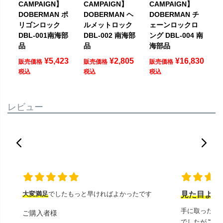
CAMPAIGN】
CAMPAIGN】
CAMPAIGN】
DOBERMAN ポ
DOBERMAN ヘ
DOBERMAN チ
リゴンロック
ルメットロック
ェーンロックロ
DBL-001南海部
DBL-002 南海部
ング DBL-004 南
品
品
海部品
¥
5,423
¥
2,805
¥
16,830
販売価格
販売価格
販売価格
税込
税込
税込
レビュー
大変満足
でしたもっと早ければよかったです
見た目より
手に取ったと
ご購入者様
でしたが
この