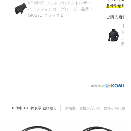
KOMINE コミネ プロテクトレザー
意外や意外ス
ハーフフィンガーグローブ 品番：
GK-271 ブラック L
ご購入者様
【GR
限り】
ルメ
番：S
18
件中
1
-
18
件表示
並び替え
新着順
価格が安い順
価格が高い順