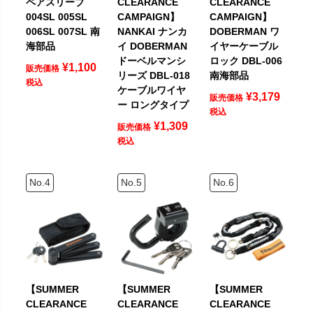
ペアスリーブ
CLEARANCE
CLEARANCE
004SL 005SL
CAMPAIGN】
CAMPAIGN】
006SL 007SL 南
NANKAI ナンカ
DOBERMAN ワ
海部品
イ DOBERMAN
イヤーケーブル
ドーベルマンシ
ロック DBL-006
¥
1,100
販売価格
リーズ DBL-018
南海部品
税込
ケーブルワイヤ
¥
3,179
販売価格
ー ロングタイプ
税込
¥
1,309
販売価格
税込
【SUMMER
【SUMMER
【SUMMER
CLEARANCE
CLEARANCE
CLEARANCE