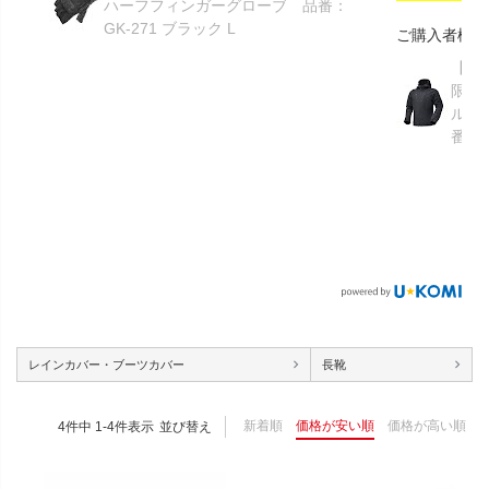
ハーフフィンガーグローブ 品番：
GK-271 ブラック L
ご購入者様
【GR
限り】
ルメ
番：S
レインカバー・ブーツカバー
長靴
新着順
価格が安い順
価格が高い順
4
件中
1
-
4
件表示
並び替え