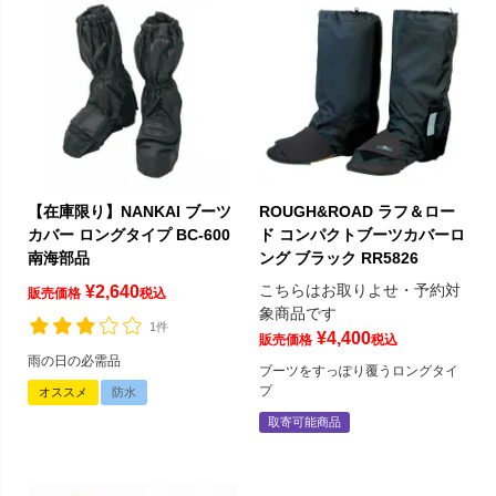
【在庫限り】NANKAI ブーツ
ROUGH&ROAD ラフ＆ロー
カバー ロングタイプ BC-600
ド コンパクトブーツカバーロ
南海部品
ング ブラック RR5826
こちらはお取りよせ・予約対
¥
2,640
販売価格
税込
象商品です
1件
¥
4,400
販売価格
税込
雨の日の必需品
ブーツをすっぽり覆うロングタイ
プ
オススメ
防水
取寄可能商品