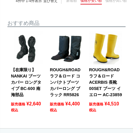
新着順
価格が安い順
価格が高い順
4
件中
1
-
4
件表示
並び替え
おすすめ商品
【在庫限り】
ROUGH&ROAD
ROUGH&ROAD
NANKAI ブーツ
ラフ＆ロード コ
ラフ＆ロード
カバー ロングタ
ンパクトブーツ
ACERBIS 長靴
イプ BC-600 南
カバーロング ブ
00SET ブーツ イ
海部品
ラック RR5826
エロー AC-23859
¥
2,640
¥
4,400
¥
4,510
販売価格
販売価格
販売価格
税込
税込
税込