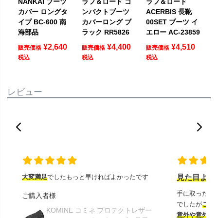
NANKAI ブーツ
ラフ＆ロード コ
ラフ＆ロード
カバー ロングタ
ンパクトブーツ
ACERBIS 長靴
イプ BC-600 南
カバーロング ブ
00SET ブーツ イ
海部品
ラック RR5826
エロー AC-23859
¥
2,640
¥
4,400
¥
4,510
販売価格
販売価格
販売価格
税込
税込
税込
レビュー
大変満足
でしたもっと早ければよかったです
見た目より
手に取ったと
ご購入者様
でしたが
この
KOMINE コミネ プロテクトレザー
意外や意外ス