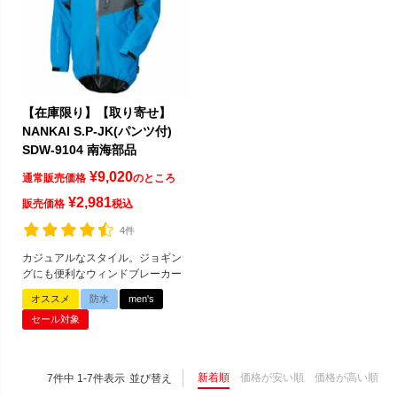
【在庫限り】【取り寄せ】
NANKAI S.P-JK(パンツ付)
SDW-9104 南海部品
¥
9,020
通常販売価格
のところ
¥
2,981
販売価格
税込
4件
カジュアルなスタイル。ジョギン
グにも便利なウィンドブレーカー
オススメ
防水
men's
セール対象
新着順
価格が安い順
価格が高い順
7
件中
1
-
7
件表示
並び替え