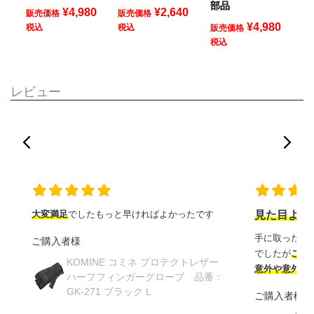
部品
¥
4,980
¥
2,640
販売価格
販売価格
¥
4,980
税込
税込
販売価格
税込
レビュー
大変満足
でしたもっと早ければよかったです
見た目より
手に取ったと
ご購入者様
でしたが
この
KOMINE コミネ プロテクトレザー
意外や意外ス
ハーフフィンガーグローブ 品番：
GK-271 ブラック L
ご購入者様