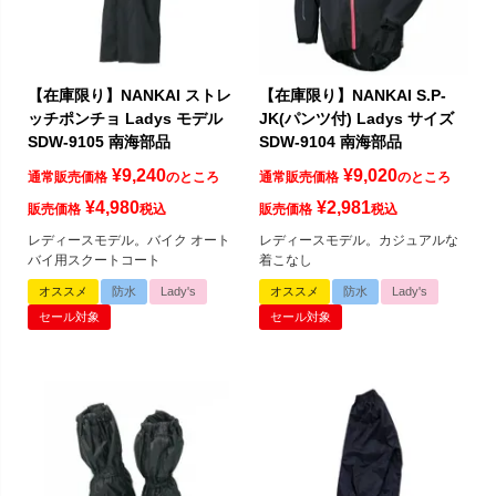
【在庫限り】NANKAI ストレ
【在庫限り】NANKAI S.P-
ッチポンチョ Ladys モデル
JK(パンツ付) Ladys サイズ
SDW-9105 南海部品
SDW-9104 南海部品
¥
9,240
¥
9,020
通常販売価格
のところ
通常販売価格
のところ
¥
4,980
¥
2,981
販売価格
税込
販売価格
税込
レディースモデル。バイク オート
レディースモデル。カジュアルな
バイ用スクートコート
着こなし
オススメ
防水
Lady's
オススメ
防水
Lady's
セール対象
セール対象