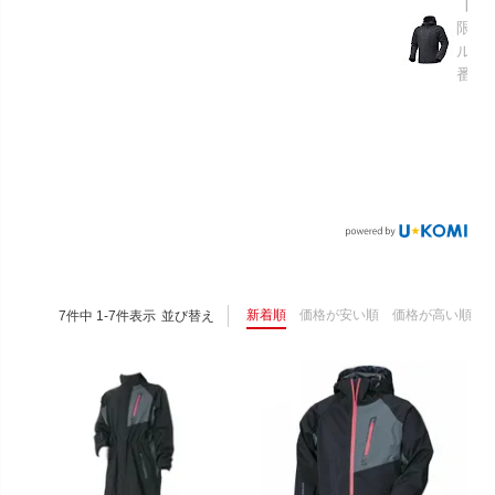
【GR
限り】
ルメ
番：S
新着順
価格が安い順
価格が高い順
7
件中
1
-
7
件表示
並び替え