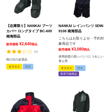
【在庫限り】NANKAI ブーツ
NANKAI レインパンツ SDW-
カバー ロングタイプ BC-600
9108 南海部品
南海部品
こちらはお取りよせ・予約対
象商品です
¥
2,640
販売価格
税込
¥
3,080
販売価格
税込
1件
使用頻度の高いパンツにうれしい
雨の日の必需品
替え用
オススメ
防水
オススメ
防水
取寄可能商品