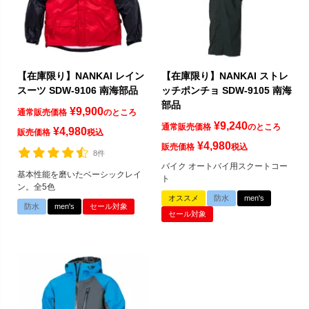
【在庫限り】NANKAI レイン
【在庫限り】NANKAI ストレ
スーツ SDW-9106 南海部品
ッチポンチョ SDW-9105 南海
部品
¥
9,900
通常販売価格
のところ
¥
9,240
通常販売価格
のところ
¥
4,980
販売価格
税込
¥
4,980
販売価格
税込
8件
バイク オートバイ用スクートコー
基本性能を磨いたベーシックレイ
ト
ン。全5色
オススメ
防水
men's
防水
men's
セール対象
セール対象