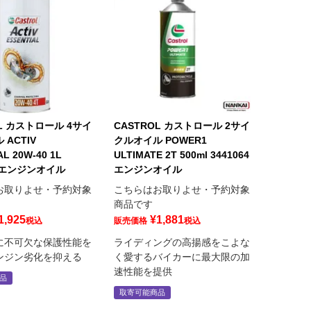
OL カストロール 4サイ
CASTROL カストロール 2サイ
ACTIV
クルオイル POWER1
AL 20W-40 1L
ULTIMATE 2T 500ml 3441064
7 エンジンオイル
エンジンオイル
お取りよせ・予約対象
こちらはお取りよせ・予約対象
商品です
1,925
¥
1,881
税込
販売価格
税込
に不可欠な保護性能を
ライディングの高揚感をこよな
ンジン劣化を抑える
く愛するバイカーに最大限の加
速性能を提供
品
取寄可能商品