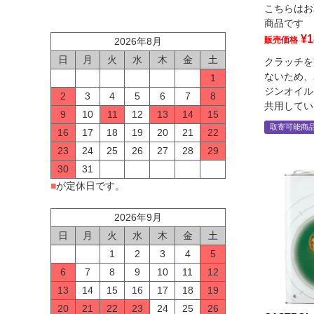
こちらはお
商品です
¥
1
販売価格
2026年8月
日
月
火
水
木
金
土
クラッチを
ないため、
1
ジンオイル
2
3
4
5
6
7
8
共用してい
9
10
11
12
13
14
15
取寄可能商
16
17
18
19
20
21
22
23
24
25
26
27
28
29
30
31
■
が定休日です。
2026年9月
日
月
火
水
木
金
土
1
2
3
4
5
6
7
8
9
10
11
12
13
14
15
16
17
18
19
20
21
22
23
24
25
26