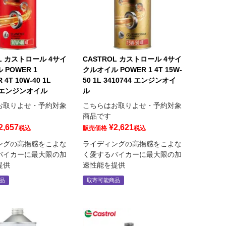
OL カストロール 4サイ
CASTROL カストロール 4サイ
POWER 1
クルオイル POWER 1 4T 15W-
 4T 10W-40 1L
50 1L 3410744 エンジンオイ
2 エンジンオイル
ル
お取りよせ・予約対象
こちらはお取りよせ・予約対象
商品です
2,657
¥
2,621
税込
販売価格
税込
ングの高揚感をこよな
ライディングの高揚感をこよな
バイカーに最大限の加
く愛するバイカーに最大限の加
提供
速性能を提供
品
取寄可能商品