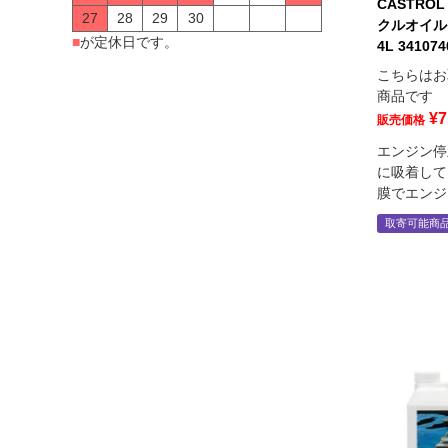
CASTRO
27
28
29
30
クルオイル A
■
が定休日です。
4L 3410
こちらはお
商品です
¥
7
販売価格
エンジン停
に吸着して
膜でエンジ
取寄可能商