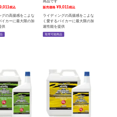
商品です
9,011
¥
9,011
税込
販売価格
税込
ングの高揚感をこよな
ライディングの高揚感をこよな
バイカーに最大限の加
く愛するバイカーに最大限の加
提供
速性能を提供
品
取寄可能商品