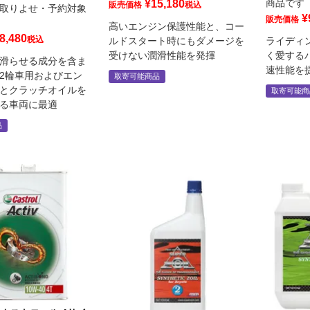
商品です
¥
15,180
販売価格
税込
取りよせ・予約対象
¥
販売価格
高いエンジン保護性能と、コー
8,480
税込
ルドスタート時にもダメージを
ライディ
受けない潤滑性能を発揮
く愛する
滑らせる成分を含ま
速性能を
2輪車用およびエン
取寄可能商品
とクラッチオイルを
取寄可能商
る車両に最適
品