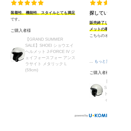
装着性、機能性、スタイルとても満足
探していたヘルメ
です。
販売終了してから半年
メットの事を知り探し
ご購入者様
こちらのオンラインサ
【GRAND SUMMER
SALE】SHOEI ショウエイ
ヘルメット J-FORCE IV ジ
ェイフォースフォー アンス
...
もっと見る
ラサイト メタリック L
(59cm)
ご購入者様
【在庫限り】
SHOEI ショ
ト J・O ジェ
ィッシュグリーン 