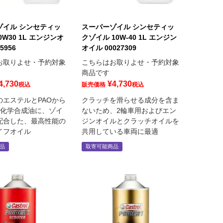
ゾイル シンセティッ
スーパーゾイル シンセティッ
W30 1L エンジンオ
クゾイル 10W-40 1L エンジン
5956
オイル 00027309
お取りよせ・予約対象
こちらはお取りよせ・予約対象
商品です
4,730
¥
4,730
税込
販売価格
税込
のエステルとPAOから
クラッチを滑らせる成分を含ま
%化学合成油に、ゾイ
ないため、2輪車用およびエン
配合した、最高性能の
ジンオイルとクラッチオイルを
イフオイル
共用している車両に最適
品
取寄可能商品