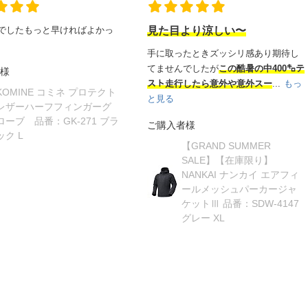
でしたもっと早ければよかっ
見た目より涼しい〜
手に取ったときズッシリ感あり期待し
てませんでしたが
この酷暑の中400㌔テ
様
スト走行したら意外や意外スー
...
もっ
KOMINE コミネ プロテクト
と見る
レザーハーフフィンガーグ
ローブ 品番：GK-271 ブラ
ご購入者様
ック L
【GRAND SUMMER
SALE】【在庫限り】
NANKAI ナンカイ エアフィ
ールメッシュパーカージャ
ケットⅢ 品番：SDW-4147
グレー XL