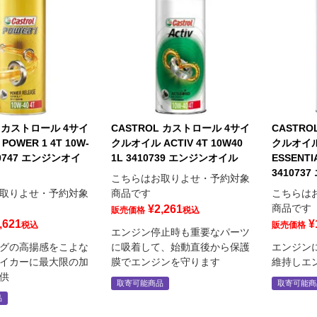
L カストロール 4サイ
CASTROL カストロール 4サイ
CASTR
OWER 1 4T 10W-
クルオイル ACTIV 4T 10W40
クルオイル 
410747 エンジンオイ
1L 3410739 エンジンオイル
ESSENTI
341073
こちらはお取りよせ・予約対象
取りよせ・予約対象
商品です
こちらは
商品です
¥
2,261
販売価格
税込
,621
¥
税込
販売価格
エンジン停止時も重要なパーツ
グの高揚感をこよな
に吸着して、始動直後から保護
エンジン
イカーに最大限の加
膜でエンジンを守ります
維持しエ
供
取寄可能商品
取寄可能商
品