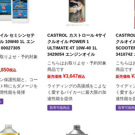
イル セミシンセテ
CASTROL カストロール 4サイ
CASTR
 10W40 1L エン
クルオイル POWER 1
クルオイル 
0027305
ULTIMATE 4T 10W-40 1L
SCOOTER
3429054 エンジンオイル
341074
取りよせ・予約対象
こちらはお取りよせ・予約対象
こちらは
商品です
商品です
,850
税込
¥
3,647
¥
販売価格
税込
販売価格
ン保護性能と、コー
ト時にもダメージを
ライディングの高揚感をこよな
ライディ
滑性能を発揮
く愛するバイカーに最大限の加
く愛する
速性能を提供
速性能を
品
取寄可能商品
取寄可能商