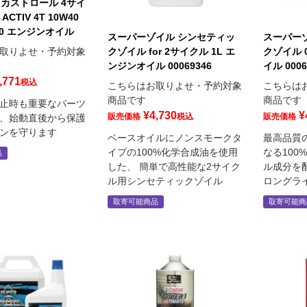
L カストロール 4サイ
CTIV 4T 10W40
740 エンジンオイル
スーパーゾイル シンセティッ
スーパー
クゾイル for 2サイクル 1L エ
クゾイル 0
取りよせ・予約対象
ンジンオイル 00069346
イル 0006
,771
税込
こちらはお取りよせ・予約対象
こちらは
商品です
商品です
止時も重要なパーツ
¥
4,730
¥
販売価格
税込
販売価格
、始動直後から保護
ンを守ります
ベースオイルにノンスモークタ
最高品質
イプの100%化学合成油を使用
なる100
品
した、 簡単で高性能な2サイク
ル成分を
ル用シンセティックゾイル
ロングラ
取寄可能商品
取寄可能商