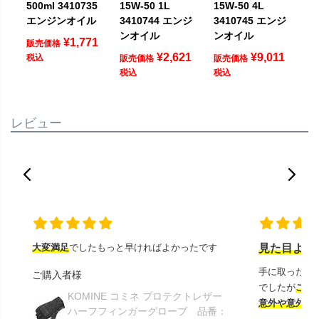
500ml 3410735
15W-50 1L
15W-50 4L
エンジンオイル
3410744 エンジ
3410745 エンジ
ンオイル
ンオイル
¥
1,771
販売価格
¥
2,621
¥
9,011
税込
販売価格
販売価格
税込
税込
レビュー
大変満足
でしたもっと早ければよかったです
見た目より
手に取ったと
ご購入者様
でしたが
この
KOMINE コミネ プロテクトレザー
意外や意外ス
ハーフフィンガーグローブ 品番：