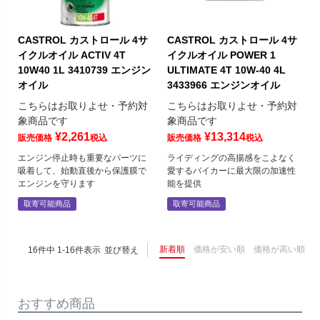
CASTROL カストロール 4サ
CASTROL カストロール 4サ
イクルオイル ACTIV 4T
イクルオイル POWER 1
10W40 1L 3410739 エンジン
ULTIMATE 4T 10W-40 4L
オイル
3433966 エンジンオイル
こちらはお取りよせ・予約対
こちらはお取りよせ・予約対
象商品です
象商品です
¥
2,261
¥
13,314
販売価格
税込
販売価格
税込
エンジン停止時も重要なパーツに
ライディングの高揚感をこよなく
吸着して、始動直後から保護膜で
愛するバイカーに最大限の加速性
エンジンを守ります
能を提供
取寄可能商品
取寄可能商品
新着順
価格が安い順
価格が高い順
16
件中
1
-
16
件表示
並び替え
おすすめ商品