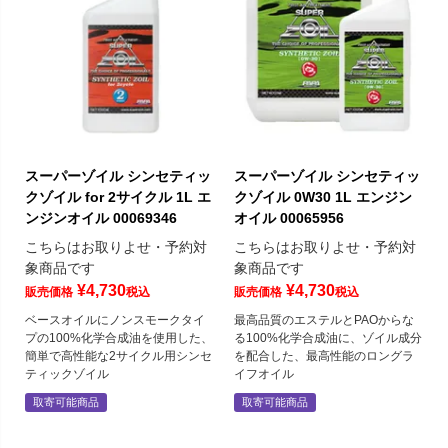
スーパーゾイル シンセティッ
スーパーゾイル シンセティッ
クゾイル for 2サイクル 1L エ
クゾイル 0W30 1L エンジン
ンジンオイル 00069346
オイル 00065956
こちらはお取りよせ・予約対
こちらはお取りよせ・予約対
象商品です
象商品です
¥
4,730
¥
4,730
販売価格
税込
販売価格
税込
ベースオイルにノンスモークタイ
最高品質のエステルとPAOからな
プの100%化学合成油を使用した、
る100%化学合成油に、ゾイル成分
簡単で高性能な2サイクル用シンセ
を配合した、最高性能のロングラ
ティックゾイル
イフオイル
取寄可能商品
取寄可能商品