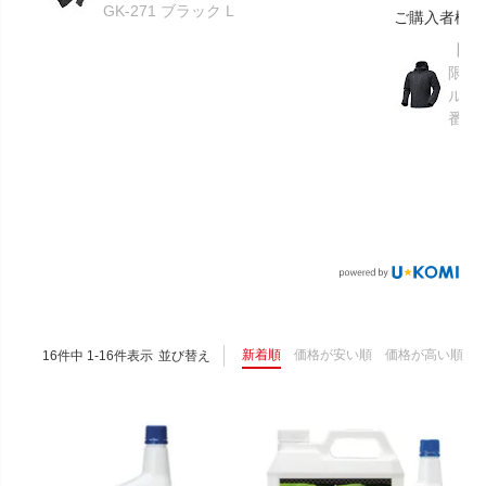
GK-271 ブラック L
ご購入者様
【GR
限り】
ルメ
番：S
新着順
価格が安い順
価格が高い順
16
件中
1
-
16
件表示
並び替え