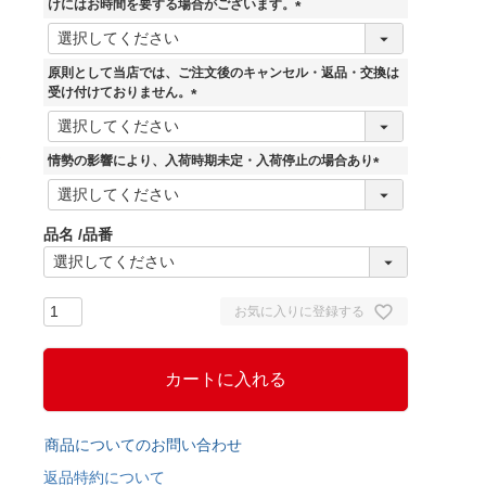
けにはお時間を要する場合がございます。
(
必
須
原則として当店では、ご注文後のキャンセル・返品・交換は
)
受け付けておりません。
(
必
須
情勢の影響により、入荷時期未定・入荷停止の場合あり
)
(
必
須
品名
品番
)
お気に入りに登録する
カートに入れる
商品についてのお問い合わせ
返品特約について