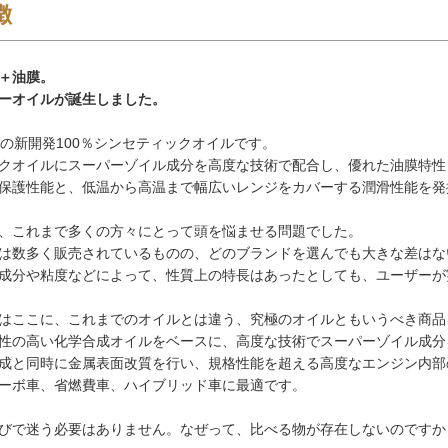
徴
＋油膜。
ーオイルが誕生しました。
用の新開発100％シンセティックオイルです。
クオイルにスーパーゾイル成分を高度な技術で配合し、優れた油膜特性
保護性能と、低温から高温まで幅広いレンジをカバーする潤滑性能を発
、これまで多くの方々にとって頭を悩ませる問題でした。
は数多く販売されているものの、どのブランドを選んでも大きな差はな
成分や粘度などによって、性質上の特長はあったとしても、ユーザーが
はここに、これまでのオイルとは違う、究極のオイルともいうべき商品
性の高い化学合成オイルをベースに、高度な技術でスーパーゾイル成分
成と同時に金属表面改質を行い、規格性能を超える高度なエンジン内部
ーボ車、省燃費車、ハイブリッド車に最適です。
びで迷う必要はありません。なぜって、比べる物が存在しないのですか