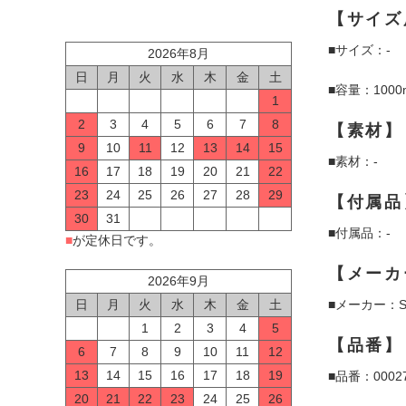
【サイズ
■サイズ：-
2026年8月
日
月
火
水
木
金
土
■容量：1000
1
2
3
4
5
6
7
8
【素材】
9
10
11
12
13
14
15
■素材：-
16
17
18
19
20
21
22
23
24
25
26
27
28
29
【付属品
30
31
■付属品：-
■
が定休日です。
【メーカ
2026年9月
日
月
火
水
木
金
土
■メーカー：S
1
2
3
4
5
【品番】
6
7
8
9
10
11
12
13
14
15
16
17
18
19
■品番：00027
20
21
22
23
24
25
26