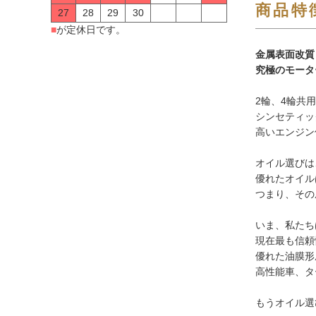
商品特
27
28
29
30
■
が定休日です。
金属表面改質
究極のモータ
2輪、4輪共
シンセティッ
高いエンジン
オイル選びは
優れたオイル
つまり、その
いま、私たち
現在最も信頼
優れた油膜形
高性能車、タ
もうオイル選