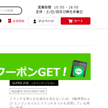
カート
会員登録
マイページ
SUPER ZOIL （スーパーゾイル）
商品番号
8103-00027309
クラッチを滑らせる成分を含まないため、2輪車用およ
び エンジンオイルとクラッチオイルを共用している車
両に最適