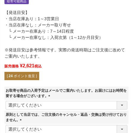
取寄可能商品
【発送目安】
・当店在庫あり：1～3営業日
・当店在庫なし：メーカー取り寄せ
└ メーカー在庫あり：7～14日程度
└ メーカー在庫なし：入荷次第（1～12か月目安）
※発送目安は参考情報です。実際の発送時期はご注文後に改めて
ご案内いたします。
¥
2,621
販売価格
税込
[
24
ポイント進呈 ]
お取寄せ商品の入荷予定はメールでご案内いたします。お届けにはお時間を
要する場合がございます。
(
必
須
原則として当店では、ご注文後のキャンセル・返品・交換は受け付けており
)
ません。
(
必