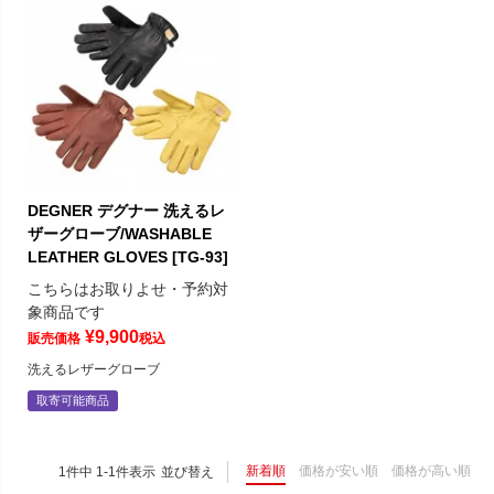
DEGNER デグナー 洗えるレ
ザーグローブ/WASHABLE
LEATHER GLOVES [TG-93]
こちらはお取りよせ・予約対
象商品です
¥
9,900
販売価格
税込
洗えるレザーグローブ
取寄可能商品
新着順
価格が安い順
価格が高い順
1
件中
1
-
1
件表示
並び替え