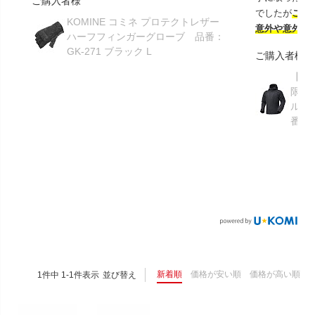
ご購入者様
でしたが
この
KOMINE コミネ プロテクトレザー
意外や意外ス
ハーフフィンガーグローブ 品番：
GK-271 ブラック L
ご購入者様
【GR
限り】
ルメ
番：S
新着順
価格が安い順
価格が高い順
1
件中
1
-
1
件表示
並び替え