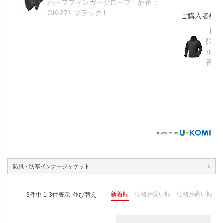
ハーフフィンガーグローブ 品番：
GK-271 ブラック L
ご購入者様
【GR
限り】
ルメ
番：S
防風・防寒インナージャケット
新着順
価格が安い順
価格が高い順
3
件中
1
-
3
件表示
並び替え