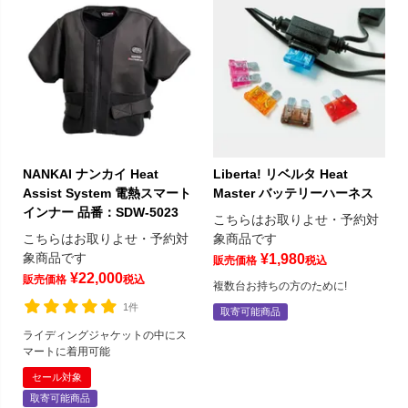
NANKAI ナンカイ Heat
Liberta! リベルタ Heat
Assist System 電熱スマート
Master バッテリーハーネス
インナー 品番：SDW-5023
こちらはお取りよせ・予約対
こちらはお取りよせ・予約対
象商品です
象商品です
¥
1,980
販売価格
税込
¥
22,000
販売価格
税込
複数台お持ちの方のために!
1件
取寄可能商品
ライディングジャケットの中にス
マートに着用可能
セール対象
取寄可能商品