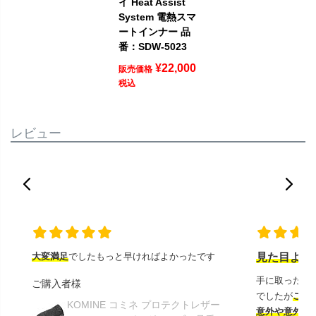
イ Heat Assist
System 電熱スマ
ートインナー 品
番：SDW-5023
¥
22,000
販売価格
税込
レビュー
大変満足
でしたもっと早ければよかったです
見た目より
手に取ったと
ご購入者様
でしたが
この
KOMINE コミネ プロテクトレザー
意外や意外ス