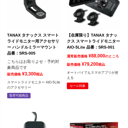
TANAX タナックス スマート
【在庫限り】TANAX タナッ
ライドモニター用アクセサリ
クス スマートライドモニター
ー ハンドルミラーマウント
AIO-5Lite 品番：SRS-001
品番：SRS-005
¥
88,000
通常販売価格
のところ
こちらはお取りよせ・予約対
¥
79,200
販売価格
税込
象商品です
オートバイでもスマホアプリが使
¥
3,300
販売価格
税込
える
スマートライドモニター AIO-5Lite
セール対象
のアクセサリー
取寄可能商品