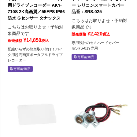
用ドライブレコーダー AKY-
ー シリコンスマートカバー
710S 2K高画質／55FPS IP66
品番：SRS-025
防水 Gセンサー タナックス
こちらはお取りよせ・予約対
こちらはお取りよせ・予約対
象商品です
象商品です
¥
2,420
販売価格
税込
¥
14,850
販売価格
税込
専用設計のセミハードカバー
※SRS-019専用
配線いらずの簡単取り付け！バイ
ク用超高画質ポータブルドライブ
取寄可能商品
レコーダー
取寄可能商品