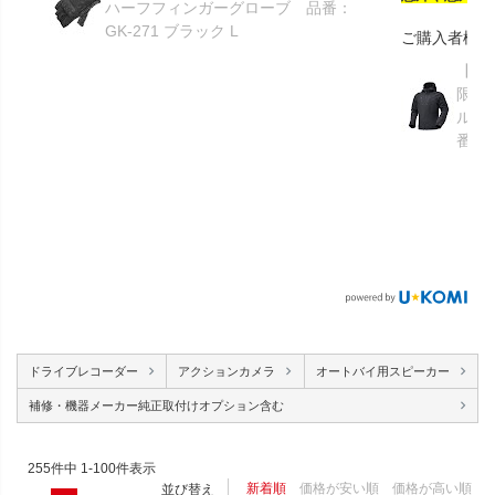
ハーフフィンガーグローブ 品番：
GK-271 ブラック L
ご購入者様
【GR
限り】
ルメ
番：S
ドライブレコーダー
アクションカメラ
オートバイ用スピーカー
補修・機器メーカー純正取付けオプション含む
255
件中
1
-
100
件表示
新着順
価格が安い順
価格が高い順
並び替え