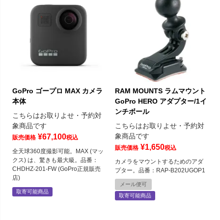
GoPro ゴープロ MAX カメラ
RAM MOUNTS ラムマウント
本体
GoPro HERO アダプター/1イ
ンチボール
こちらはお取りよせ・予約対
象商品です
こちらはお取りよせ・予約対
象商品です
¥
67,100
販売価格
税込
¥
1,650
販売価格
税込
全天球360度撮影可能。MAX (マッ
クス) は、驚きも最大級。品番：
カメラをマウントするためのアダ
CHDHZ-201-FW (GoPro正規販売
プター。品番：RAP-B202UGOP1
店)
メール便可
取寄可能商品
取寄可能商品