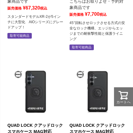
象商品です
こちらはお取りよせ・予約対
象商品です
¥
67,320
販売価格
税込
¥
7,700
販売価格
税込
スタンダードモデルXR-2が5イン
チに大型化 AIOシリーズにグレー
45°回転させロックさせる方式の安
ドアップ！
全なロック機構、エッジからエッ
ジまでの耐衝撃性能と保護ライニ
取寄可能商品
ング
取寄可能商品
カートへ
QUAD LOCK クアッドロック
QUAD LOCK クアッドロック
スマホケース MAG対応
スマホケース MAG対応