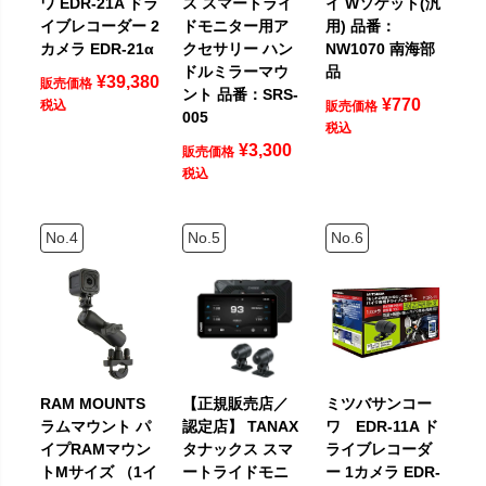
ワ EDR-21A ドラ
ス スマートライ
イ Wソケット(汎
イブレコーダー 2
ドモニター用ア
用) 品番：
カメラ EDR-21α
クセサリー ハン
NW1070 南海部
ドルミラーマウ
品
¥
39,380
販売価格
ント 品番：SRS-
¥
770
税込
販売価格
005
税込
¥
3,300
販売価格
税込
RAM MOUNTS
【正規販売店／
ミツバサンコー
ラムマウント パ
認定店】 TANAX
ワ EDR-11A ド
イプRAMマウン
タナックス スマ
ライブレコーダ
トMサイズ （1イ
ートライドモニ
ー 1カメラ EDR-