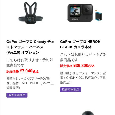
GoPro ゴープロ Chesty チェ
GoPro ゴープロ HERO9
ストマウント ハーネス
BLACK カメラ本体
(Ver.2.0) オプション
こちらはお取りよせ・予約対
こちらはお取りよせ・予約対
象商品です
象商品です
¥
39,800
販売価格
税込
¥
7,040
販売価格
税込
語り継がれるパフォーマンス。品
番：CHDHX-901-FW(GoPro正規
素晴らしいハンズフリーPOV映
販売店)
像。品番：AGCHM-001 (GoPro正
規販売店)
取寄可能商品
取寄可能商品