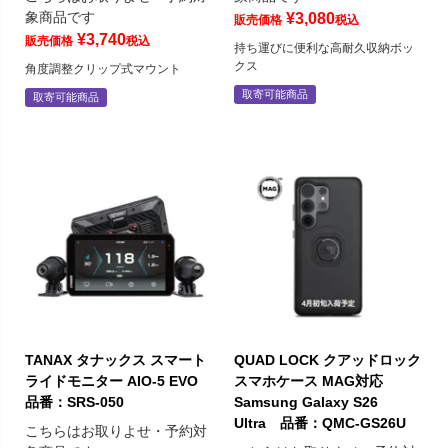
象商品です
¥
3,080
販売価格
税込
¥
3,740
販売価格
税込
持ち運びに便利な高耐久収納ボッ
クス
角度調整クリップ式マウント
取寄可能商品
取寄可能商品
TANAX タナックス スマート
QUAD LOCK クアッドロック
ライドモニター AIO-5 EVO
スマホケース MAG対応
品番：SRS-050
Samsung Galaxy S26
Ultra 品番：QMC-GS26U
こちらはお取りよせ・予約対