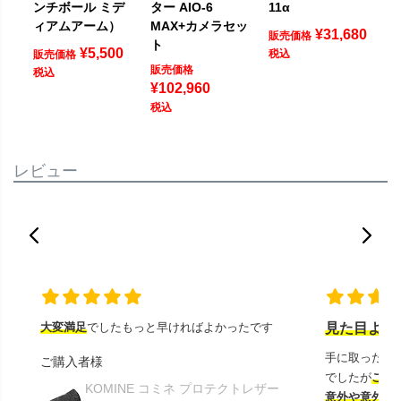
ンチボール ミデ
ター AIO-6
11α
ィアムアーム）
MAX+カメラセッ
¥
31,680
販売価格
ト
¥
5,500
税込
販売価格
販売価格
税込
¥
102,960
税込
レビュー
大変満足
でしたもっと早ければよかったです
見た目より
手に取ったと
ご購入者様
でしたが
この
KOMINE コミネ プロテクトレザー
意外や意外ス