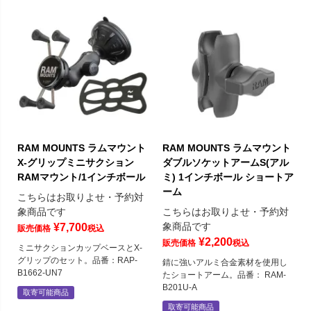
RAM MOUNTS ラムマウント
RAM MOUNTS ラムマウント
X-グリップミニサクション
ダブルソケットアームS(アル
RAMマウント/1インチボール
ミ) 1インチボール ショートア
ーム
こちらはお取りよせ・予約対
象商品です
こちらはお取りよせ・予約対
象商品です
¥
7,700
販売価格
税込
¥
2,200
販売価格
税込
ミニサクションカップベースとX-
グリップのセット。品番：RAP-
錆に強いアルミ合金素材を使用し
B1662-UN7
たショートアーム。品番： RAM-
B201U-A
取寄可能商品
取寄可能商品