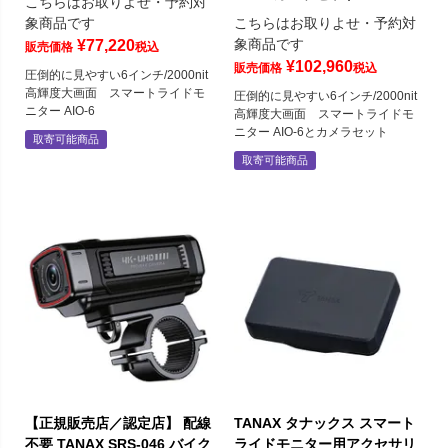
こちらはお取りよせ・予約対
象商品です
こちらはお取りよせ・予約対
象商品です
¥
77,220
販売価格
税込
¥
102,960
販売価格
税込
圧倒的に見やすい6インチ/2000nit
高輝度大画面 スマートライドモ
圧倒的に見やすい6インチ/2000nit
ニター AIO-6
高輝度大画面 スマートライドモ
ニター AIO-6とカメラセット
取寄可能商品
取寄可能商品
【正規販売店／認定店】 配線
TANAX タナックス スマート
不要 TANAX SRS-046 バイク
ライドモニター用アクセサリ