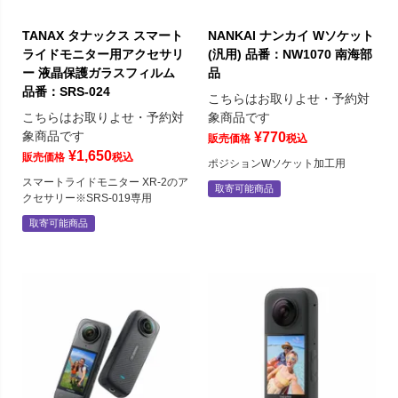
TANAX タナックス スマート
NANKAI ナンカイ Wソケット
ライドモニター用アクセサリ
(汎用) 品番：NW1070 南海部
ー 液晶保護ガラスフィルム
品
品番：SRS-024
こちらはお取りよせ・予約対
こちらはお取りよせ・予約対
象商品です
象商品です
¥
770
販売価格
税込
¥
1,650
販売価格
税込
ポジションWソケット加工用
スマートライドモニター XR-2のア
取寄可能商品
クセサリー※SRS-019専用
取寄可能商品