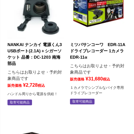
NANKAI ナンカイ 電源くん3
ミツバサンコーワ EDR-11A
USBポート(2.1A)＋シガーソ
ドライブレコーダー 1カメラ
ケット 品番：DC-1203 南海
EDR-11α
部品
こちらはお取りよせ・予約対
こちらはお取りよせ・予約対
象商品です
象商品です
¥
31,680
販売価格
税込
¥
2,728
販売価格
税込
１カメラでシンプルなバイク専用
ドライブレコーダー
ハンドル周りから電源を供給！
取寄可能商品
取寄可能商品