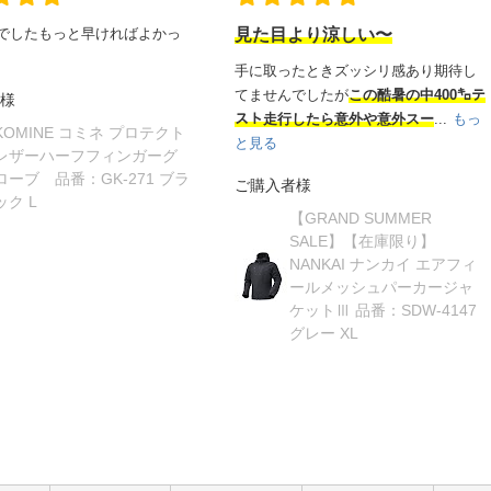
でしたもっと早ければよかっ
見た目より涼しい〜
手に取ったときズッシリ感あり期待し
てませんでしたが
この酷暑の中400㌔テ
様
スト走行したら意外や意外スー
...
もっ
KOMINE コミネ プロテクト
と見る
レザーハーフフィンガーグ
ローブ 品番：GK-271 ブラ
ご購入者様
ック L
【GRAND SUMMER
SALE】【在庫限り】
NANKAI ナンカイ エアフィ
ールメッシュパーカージャ
ケットⅢ 品番：SDW-4147
グレー XL