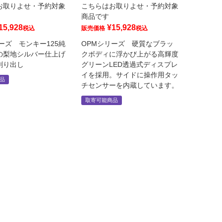
お取りよせ・予約対象
こちらはお取りよせ・予約対象
商品です
15,928
¥
15,928
税込
販売価格
税込
ーズ モンキー125純
OPMシリーズ 硬質なブラッ
の梨地シルバー仕上げ
クボディに浮かび上がる高輝度
削り出し
グリーンLED透過式ディスプレ
イを採用。サイドに操作用タッ
品
チセンサーを内蔵しています。
取寄可能商品