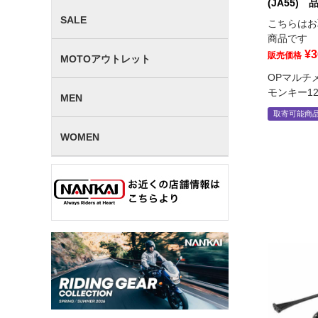
(JA55) 
SALE
こちらはお
商品です
¥
3
販売価格
MOTOアウトレット
OPマルチ
モンキー125
MEN
取寄可能商
WOMEN