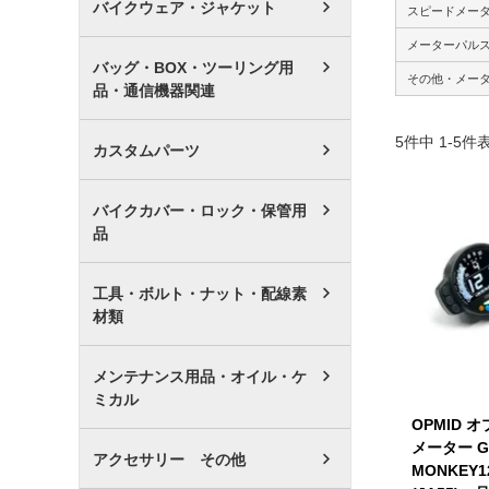
バイクウェア・ジャケット
スピードメー
メーターパル
バッグ・BOX・ツーリング用
その他・メー
品・通信機器関連
5
件中
1
-
5
件
カスタムパーツ
バイクカバー・ロック・保管用
品
工具・ボルト・ナット・配線素
材類
メンテナンス用品・オイル・ケ
ミカル
OPMID 
メーター G
アクセサリー その他
MONKEY12