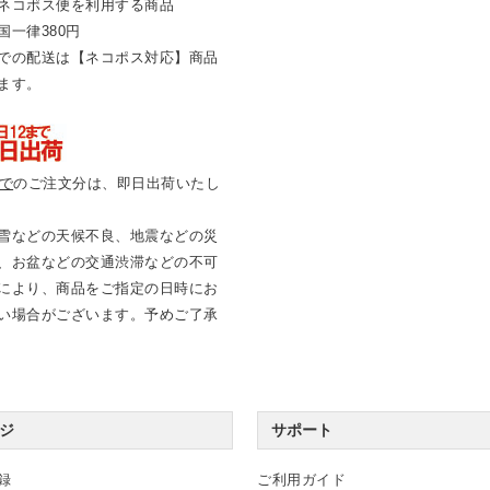
ネコポス便を利用する商品
国一律380円
での配送は【ネコポス対応】商品
ます。
まで
のご注文分は、即日出荷いたし
雪などの天候不良、地震などの災
、お盆などの交通渋滞などの不可
により、商品をご指定の日時にお
い場合がございます。予めご了承
ジ
サポート
録
ご利用ガイド