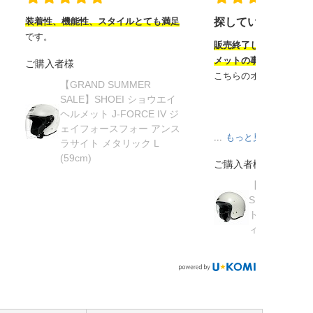
装着性、機能性、スタイルとても満足
探していたヘルメ
です。
販売終了してから半年
メットの事を知り探し
ご購入者様
こちらのオンラインサ
【GRAND SUMMER
SALE】SHOEI ショウエイ
ヘルメット J-FORCE IV ジ
ェイフォースフォー アンス
...
もっと見る
ラサイト メタリック L
(59cm)
ご購入者様
【在庫限り】
SHOEI ショ
ト J・O ジェ
ィッシュグリーン 