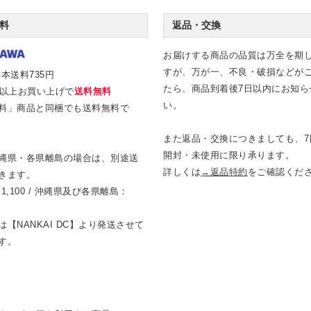
料
返品・交換
お届けする商品の品質は万全を期
すが、万が一、不良・破損などが
本送料735円
たら、商品到着後7日以内にお知ら
0円以上お買い上げで
送料無料
い。
料」商品と同梱でも送料無料で
また返品・交換につきましても、7
開封・未使用に限り承ります。
縄県・各県離島の場合は、別途送
詳しくは
→返品特約
をご確認くだ
きます。
1,100 / 沖縄県及び各県離島：
【NANKAI DC】より発送させて
す。