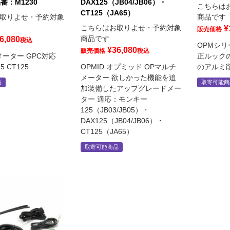
品番：M1230
DAX125（JB04/JB06）・
こちらは
CT125（JA65）
取りよせ・予約対象
商品です
こちらはお取りよせ・予約対象
¥
販売価格
商品です
6,080
税込
OPMシリ
¥
36,080
販売価格
税込
メーター GPC対応
正ルック
 CT125
OPMID オプミッド OPマルチ
のアルミ
メーター 欲しかった機能を追
品
取寄可能商
加装備したアップグレードメー
ター 適応：モンキー
125（JB03/JB05）・
DAX125（JB04/JB06）・
CT125（JA65）
取寄可能商品