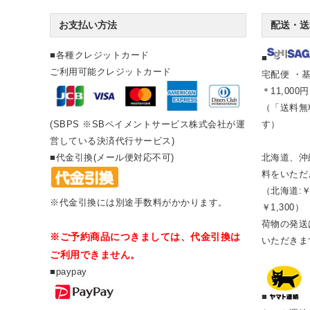
お支払い方法
配送・送
■各種クレジットカード
■
ご利用可能クレジットカード
宅配便 ・基
＊11,00
（「送料無
(SBPS ※SBペイメントサービス株式会社が運
す）
営している決済代行サービス)
■代金引換(メール便対応不可)
北海道、沖
料をいただ
（北海道:￥
※代金引換には別途手数料がかかります。
￥1,300）
荷物の発送は
※ご予約商品につきましては、代金引換は
いただきま
ご利用できません。
■paypay
■