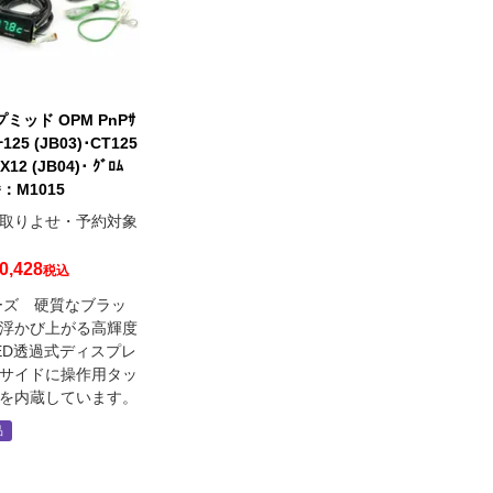
プミッド OPM PnPｻ
ｷｰ125 (JB03)･CT125
X12 (JB04)･ ｸﾞﾛﾑ
番：M1015
取りよせ・予約対象
0,428
税込
ーズ 硬質なブラッ
浮かび上がる高輝度
ED透過式ディスプレ
サイドに操作用タッ
を内蔵しています。
品