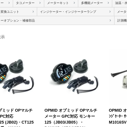
ター
タコメーター
メーターキット
多機能メーター
油温・
ス変換ユニット
インジケーター・インジケーターランプ
メータ
ターオプション・補修部品
計測機
表示
オプミッド OPマルチ
OPMID オプミッド OPマルチ
OPMID 
PC対応
メーター GPC対応 モンキー
ﾝｼﾞｹｰﾀｰ 
5 (JB02)・CT125
125（JB03/JB05）・
M1016SV