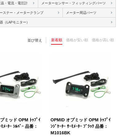
水温・電流・電圧計
メーターセンサー・フィッティングパーツ
ーステー・メータークランプ
メーター周辺パーツ
器（LAPモニター）
新着順
価格が安い順
価格が高い順
並び替え
オプミッド OPM ﾄｯﾌﾟｲ
OPMID オプミッド OPM ﾄｯﾌﾟｲ
ｻｰﾓﾒｰﾀｰ ｼﾙﾊﾞｰ 品番：
ﾝｼﾞｹｰﾀｰ ｻｰﾓﾒｰﾀｰ ﾌﾞﾗｯｸ 品番：
M1016BK