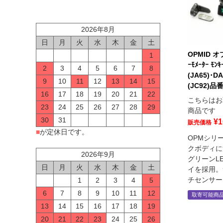
2026年8月
日
月
火
水
木
金
土
OPMID オ
1
ｰﾓﾒｰﾀｰ ﾓﾝ
2
3
4
5
6
7
8
(JA65)･DA
9
10
11
12
13
14
15
(JC92)品
16
17
18
19
20
21
22
こちらはお
23
24
25
26
27
28
29
商品です
30
31
¥
1
販売価格
■
が定休日です。
OPMシリ
クボディに
2026年9月
グリーンL
日
月
火
水
木
金
土
イを採用。
チセンサー
1
2
3
4
5
6
7
8
9
10
11
12
取寄可能商
13
14
15
16
17
18
19
20
21
22
23
24
25
26