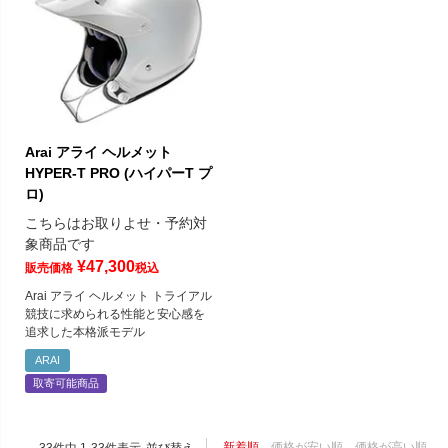
Arai アライ ヘルメット
HYPER-T PRO (ハイパーT プ
ロ)
こちらはお取りよせ・予約対
象商品です
¥
47,300
販売価格
税込
Arai アライ ヘルメット トライアル
競技に求められる性能と安心感を
追求した本格派モデル
ARAI
取寄可能商品
新着順
価格が安い順
価格が高い順