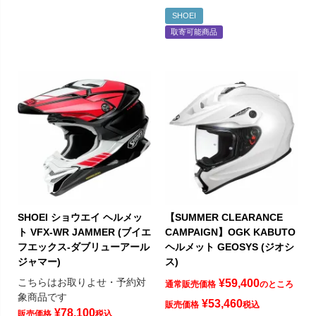
SHOEI
取寄可能商品
SHOEI ショウエイ ヘルメッ
【SUMMER CLEARANCE
ト VFX-WR JAMMER (ブイエ
CAMPAIGN】OGK KABUTO
フエックス-ダブリューアール
ヘルメット GEOSYS (ジオシ
ジャマー)
ス)
こちらはお取りよせ・予約対
¥
59,400
通常販売価格
のところ
象商品です
¥
53,460
販売価格
税込
¥
78,100
販売価格
税込