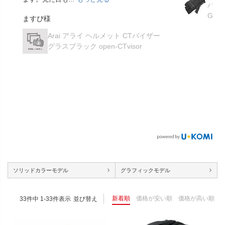
ハー
GK-
ますぴ様
Arai アライ ヘルメット CTバイザー
グラスブラック open-CTvisor
ソリッドカラーモデル
グラフィックモデル
新着順
価格が安い順
価格が高い順
33
件中
1
-
33
件表示
並び替え