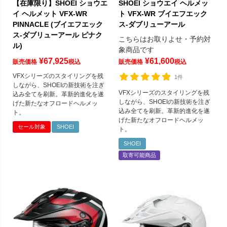
【在庫限り】SHOEI ショウエ
SHOEI ショウエイ ヘルメッ
イ ヘルメット VFX-WR
ト VFX-WR ブイエフエック
PINNACLE (ブイエフエック
ス-ダブリューアール
ス-ダブリューアール ピナク
こちらはお取りよせ・予約対
ル)
象商品です
¥
67,925
¥
61,600
販売価格
税込
販売価格
税込
VFXシリーズのスタイリングを残
1件
しながら、SHOEIの新技術を注ぎ
VFXシリーズのスタイリングを残
込み全てを刷新。革新的進化を遂
しながら、SHOEIの新技術を注ぎ
げた新たなオフロードヘルメッ
込み全てを刷新。革新的進化を遂
ト。
げた新たなオフロードヘルメッ
セール対象
SHOEI
ト。
SHOEI
取寄可能商品