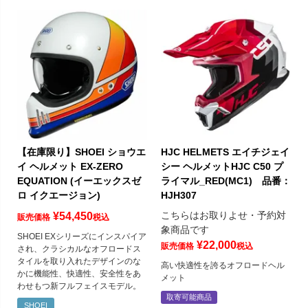
【在庫限り】SHOEI ショウエ
HJC HELMETS エイチジェイ
イ ヘルメット EX-ZERO
シー ヘルメットHJC C50 プ
EQUATION (イーエックスゼ
ライマル_RED(MC1) 品番：
ロ イクエージョン)
HJH307
こちらはお取りよせ・予約対
¥
54,450
販売価格
税込
象商品です
SHOEI EXシリーズにインスパイア
¥
22,000
販売価格
税込
され、クラシカルなオフロードス
タイルを取り入れたデザインのな
高い快適性を誇るオフロードヘル
かに機能性、快適性、安全性をあ
メット
わせもつ新フルフェイスモデル。
取寄可能商品
SHOEI