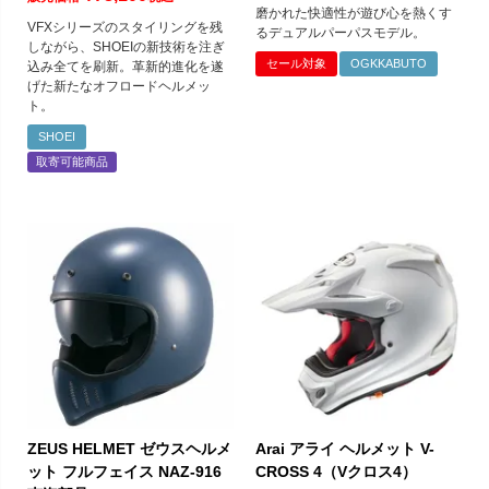
磨かれた快適性が遊び心を熱くす
VFXシリーズのスタイリングを残
るデュアルパーパスモデル。
しながら、SHOEIの新技術を注ぎ
セール対象
OGKKABUTO
込み全てを刷新。革新的進化を遂
げた新たなオフロードヘルメッ
ト。
SHOEI
取寄可能商品
ZEUS HELMET ゼウスヘルメ
Arai アライ ヘルメット V-
ット フルフェイス NAZ-916
CROSS 4（Vクロス4）