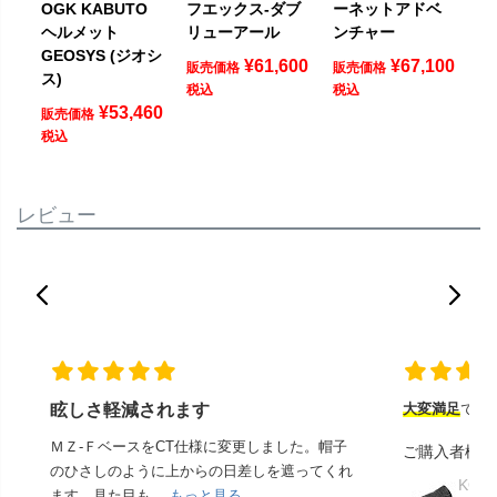
OGK KABUTO
フエックス-ダブ
ーネットアドベ
ヘルメット
リューアール
ンチャー
GEOSYS (ジオシ
¥
61,600
¥
67,100
販売価格
販売価格
ス)
税込
税込
¥
53,460
販売価格
税込
レビュー
眩しさ軽減されます
大変満足
でし
ＭＺ-ＦベースをCT仕様に変更しました。帽子
ご購入者様
のひさしのように上からの日差しを遮ってくれ
KOM
ます。見た目も...
もっと見る