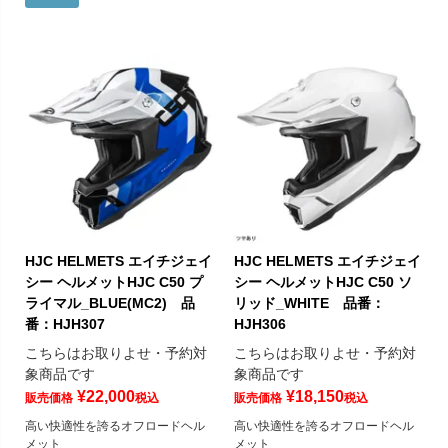
HJC HELMETS エイチジェイ
HJC HELMETS エイチジェイ
シー ヘルメットHJC C50 プ
シー ヘルメットHJC C50 ソ
ライマル_BLUE(MC2) 品
リッド_WHITE 品番：
番：HJH307
HJH306
こちらはお取りよせ・予約対
こちらはお取りよせ・予約対
象商品です
象商品です
¥
22,000
¥
18,150
販売価格
税込
販売価格
税込
高い快適性を誇るオフロードヘル
高い快適性を誇るオフロードヘル
メット
メット