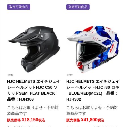
取寄可能商品
取寄可能商品
HJC HELMETS エイチジェイ
HJC HELMETS エイチジェイ
シー ヘルメットHJC C50 ソ
シー ヘルメットHJC i80 ロキ
リッドSEMI FLAT BLACK
_BLUE/RED(MC21) 品番：
品番：HJH306
HJH302
こちらはお取りよせ・予約対
こちらはお取りよせ・予約対
象商品です
象商品です
¥
18,150
¥
41,800
販売価格
税込
販売価格
税込