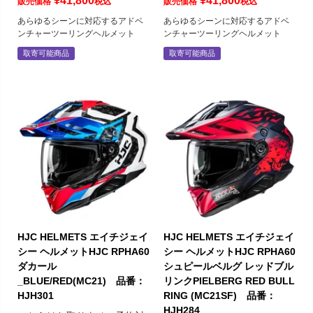
¥
41,800
¥
41,800
販売価格
税込
販売価格
税込
あらゆるシーンに対応するアドベ
あらゆるシーンに対応するアドベ
ンチャーツーリングヘルメット
ンチャーツーリングヘルメット
取寄可能商品
取寄可能商品
HJC HELMETS エイチジェイ
HJC HELMETS エイチジェイ
シー ヘルメットHJC RPHA60
シー ヘルメットHJC RPHA60
ダカール
シュピールベルグ レッドブル
_BLUE/RED(MC21) 品番：
リンクPIELBERG RED BULL
HJH301
RING (MC21SF) 品番：
HJH284