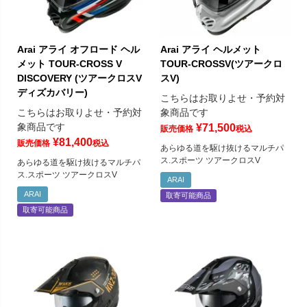
Arai アライ オフロード ヘル
Arai アライ ヘルメット
メット TOUR-CROSS V
TOUR-CROSSV(ツアークロ
DISCOVERY (ツアークロスV
スV)
ディズカバリー)
こちらはお取りよせ・予約対
こちらはお取りよせ・予約対
象商品です
象商品です
¥
71,500
販売価格
税込
¥
81,400
販売価格
税込
あらゆる道を駆け抜けるマルチパ
ス.スポーツ ツアークロスV
あらゆる道を駆け抜けるマルチパ
ス.スポーツ ツアークロスV
ARAI
ARAI
取寄可能商品
取寄可能商品