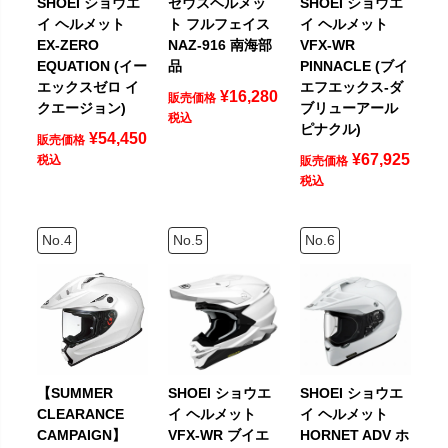
SHOEI ショウエ
ゼウスヘルメッ
SHOEI ショウエ
イ ヘルメット
ト フルフェイス
イ ヘルメット
EX-ZERO
NAZ-916 南海部
VFX-WR
EQUATION (イー
品
PINNACLE (ブイ
エックスゼロ イ
エフエックス-ダ
¥
16,280
販売価格
クエージョン)
ブリューアール
税込
ピナクル)
¥
54,450
販売価格
¥
67,925
税込
販売価格
税込
【SUMMER
SHOEI ショウエ
SHOEI ショウエ
CLEARANCE
イ ヘルメット
イ ヘルメット
CAMPAIGN】
VFX-WR ブイエ
HORNET ADV ホ