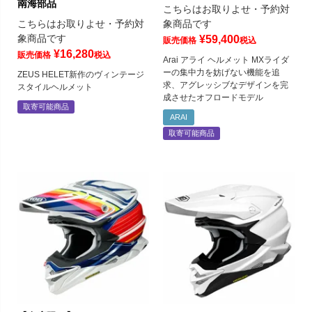
南海部品
こちらはお取りよせ・予約対
こちらはお取りよせ・予約対
象商品です
象商品です
¥
59,400
販売価格
税込
¥
16,280
販売価格
税込
Arai アライ ヘルメット MXライダ
ーの集中力を妨げない機能を追
ZEUS HELET新作のヴィンテージ
求、アグレッシブなデザインを完
スタイルヘルメット
成させたオフロードモデル
取寄可能商品
ARAI
取寄可能商品