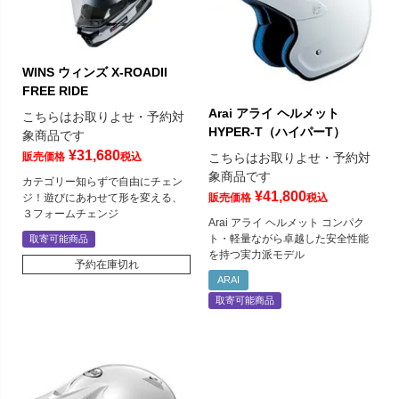
WINS ウィンズ X-ROADII
FREE RIDE
Arai アライ ヘルメット
こちらはお取りよせ・予約対
HYPER-T（ハイパーT）
象商品です
¥
31,680
販売価格
税込
こちらはお取りよせ・予約対
象商品です
カテゴリー知らずで自由にチェン
¥
41,800
ジ！遊びにあわせて形を変える、
販売価格
税込
３フォームチェンジ
Arai アライ ヘルメット コンパク
ト・軽量ながら卓越した安全性能
取寄可能商品
を持つ実力派モデル
予約在庫切れ
ARAI
取寄可能商品