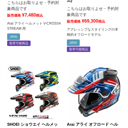
ム)
こちらはお取りよせ・予約対
象商品です
こちらはお取りよせ・予約対
象商品です
¥
7,480
販売価格
税込
¥
69,300
販売価格
税込
Arai アライ ヘルメット V-CROSS4
STREAM 用
アグレッシブなスタイリングの本
格的オフロードモデル
ARAI
ARAI
取寄可能商品
取寄可能商品
SHOEI ショウエイ ヘルメッ
Arai アライ オフロード ヘル