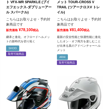
ト VFX-WR SPARKLE (ブイ
メット TOUR-CROSS V
エフエックス-ダブリューアー
TRAIL (ツアークロスV トレ
ル スパークル)
イル)
こちらはお取りよせ・予約対
こちらはお取りよせ・予約対
象商品です
象商品です
¥
78,100
¥
81,400
販売価格
税込
販売価格
税込
継承と進化、オフロードヘルメッ
最新の安全性能と快適性能に進化
トの新時代を切り拓く
したオン・オフ両方を楽しむこと
が出来る真のアドベンチャーヘル
SHOEI
メット
取寄可能商品
ARAI
取寄可能商品