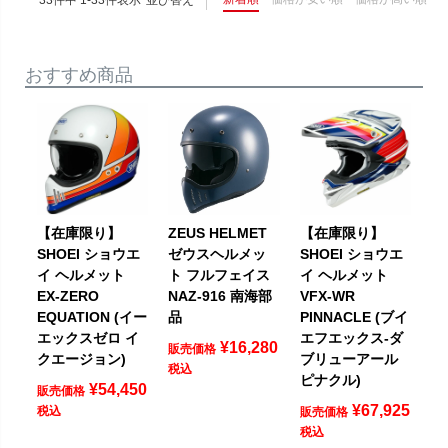
33
件中
1
-
33
件表示
並び替え
おすすめ商品
【在庫限り】
ZEUS HELMET
【在庫限り】
SHOEI ショウエ
ゼウスヘルメッ
SHOEI ショウエ
イ ヘルメット
ト フルフェイス
イ ヘルメット
EX-ZERO
NAZ-916 南海部
VFX-WR
EQUATION (イー
品
PINNACLE (ブイ
エックスゼロ イ
エフエックス-ダ
¥
16,280
販売価格
クエージョン)
ブリューアール
税込
ピナクル)
¥
54,450
販売価格
¥
67,925
税込
販売価格
税込