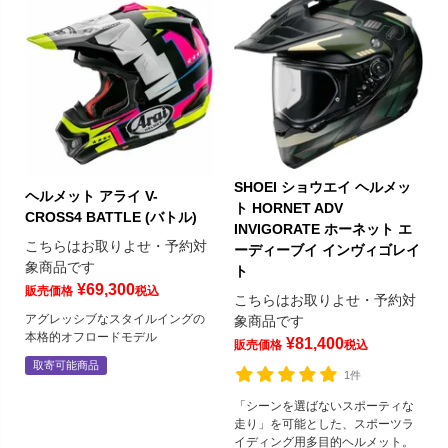
SHOEI ショウエイ ヘルメッ
ヘルメット アライ V-
ト HORNET ADV
CROSS4 BATTLE (バトル)
INVIGORATE ホーネット エ
こちらはお取りよせ・予約対
ーディーブイ インヴィゴレイ
象商品です
ト
¥
69,300
販売価格
税込
こちらはお取りよせ・予約対
アグレッシブなスタイルイングの
象商品です
本格的オフロードモデル
¥
81,400
販売価格
税込
取寄可能商品
1件
「シーンを選ばないスポーティな
走り」を可能とした、スポーツラ
イディング用多目的ヘルメット。