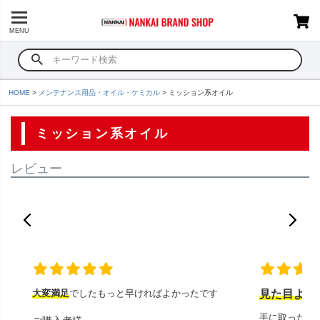
MENU
HOME
メンテナンス用品・オイル・ケミカル
ミッション系オイル
ミッション系オイル
レビュー
大変満足
でしたもっと早ければよかったです
見た目より
手に取ったと