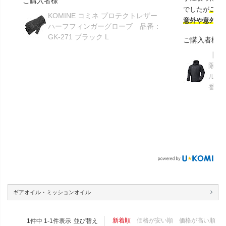
ご購入者様
でしたが
この
KOMINE コミネ プロテクトレザー
意外や意外ス
ハーフフィンガーグローブ 品番：
GK-271 ブラック L
ご購入者様
【GR
限り】
ルメ
番：S
ギアオイル・ミッションオイル
新着順
価格が安い順
価格が高い順
1
件中
1
-
1
件表示
並び替え