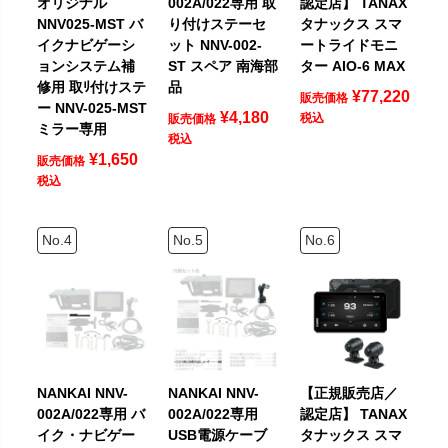
オリジナル
002A/022専用 取
認定店】 TANAX
NNV025-MST バ
り付けステーセ
タナックス スマ
イクナビゲーシ
ット NNV-002-
ートライドモニ
ョンシステム補
ST スペア 南海部
ター AIO-6 MAX
修用 取ﾘ付けステ
品
¥
77,220
販売価格
ー NNV-025-MST
¥
4,180
税込
販売価格
ミラー専用
税込
¥
1,650
販売価格
税込
NANKAI NNV-
NANKAI NNV-
【正規販売店／
002A/022専用 バ
002A/022専用
認定店】 TANAX
イク・ナビゲー
USB電源ケーブ
タナックス スマ