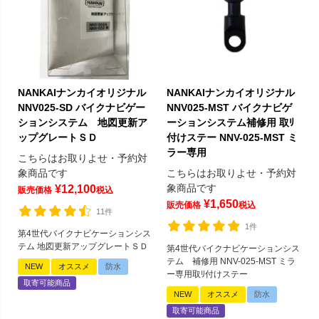
NANKAIナンカイオリジナル
NANKAIナンカイオリジナル
NNV025-SD バイクナビゲー
NNV025-MST バイクナビゲ
ションシステム 地図更新ア
ーションシステム補修用 取ﾘ
ップグレートＳＤ
付けステー NNV-025-MST ミ
ラー専用
こちらはお取りよせ・予約対
象商品です
こちらはお取りよせ・予約対
象商品です
¥
12,100
販売価格
税込
¥
1,650
販売価格
税込
11件
1件
第4世代バイクナビケーションシス
テム 地図更新アップグレートＳＤ
第4世代バイクナビケーションシス
テム 補修用 NNV-025-MST ミラ
NEW
オススメ
防水
ー専用取ﾘ付けステー
取寄可能商品
NEW
オススメ
防水
取寄可能商品