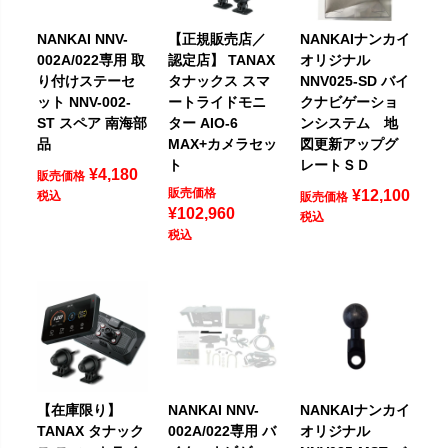
NANKAI NNV-
【正規販売店／
NANKAIナンカイ
002A/022専用 取
認定店】 TANAX
オリジナル
り付けステーセ
タナックス スマ
NNV025-SD バイ
ット NNV-002-
ートライドモニ
クナビゲーショ
ST スペア 南海部
ター AIO-6
ンシステム 地
品
MAX+カメラセッ
図更新アップグ
ト
レートＳＤ
¥
4,180
販売価格
販売価格
¥
12,100
税込
販売価格
¥
102,960
税込
税込
【在庫限り】
NANKAI NNV-
NANKAIナンカイ
TANAX タナック
002A/022専用 バ
オリジナル