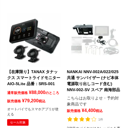
【在庫限り】TANAX タナッ
NANKAI NNV-002A/022/025
クス スマートライドモニター
共通 サンバイザー (ナビ本体
AIO-5Lite 品番：SRS-001
電源取り出しコード含む)
NNV-002-SV スペア 南海部品
¥
88,000
通常販売価格
のところ
こちらはお取りよせ・予約対
¥
79,200
販売価格
税込
象商品です
オートバイでもスマホアプリが使
¥
4,400
販売価格
税込
える
1件
セール対象