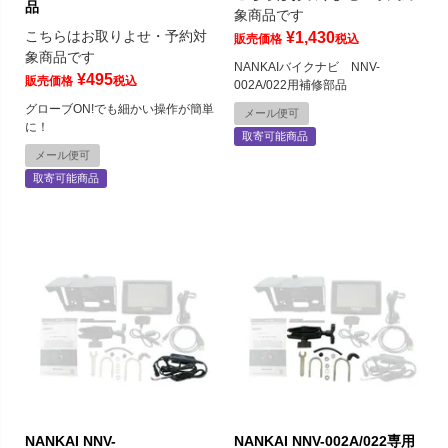
品
象商品です
こちらはお取りよせ・予約対
¥
1,430
販売価格
税込
象商品です
NANKAIバイクナビ NNV-
¥
495
販売価格
税込
002A/022用補修部品
グローブON!でも細かい操作が簡単
メール便可
に！
取寄可能商品
メール便可
取寄可能商品
NANKAI NNV-
NANKAI NNV-002A/022専用