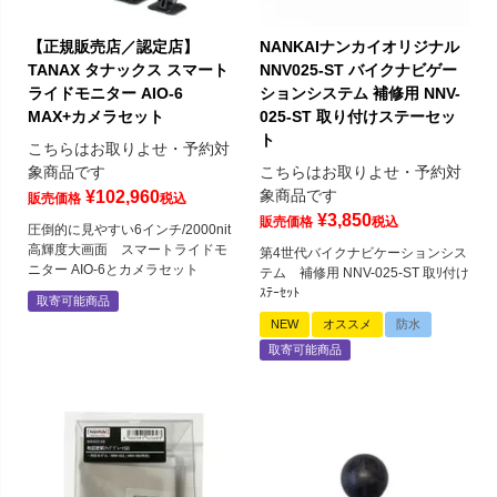
【正規販売店／認定店】
NANKAIナンカイオリジナル
TANAX タナックス スマート
NNV025-ST バイクナビゲー
ライドモニター AIO-6
ションシステム 補修用 NNV-
MAX+カメラセット
025-ST 取り付けステーセッ
ト
こちらはお取りよせ・予約対
象商品です
こちらはお取りよせ・予約対
象商品です
¥
102,960
販売価格
税込
¥
3,850
販売価格
税込
圧倒的に見やすい6インチ/2000nit
高輝度大画面 スマートライドモ
第4世代バイクナビケーションシス
ニター AIO-6とカメラセット
テム 補修用 NNV-025-ST 取ﾘ付け
ｽﾃｰｾｯﾄ
取寄可能商品
NEW
オススメ
防水
取寄可能商品