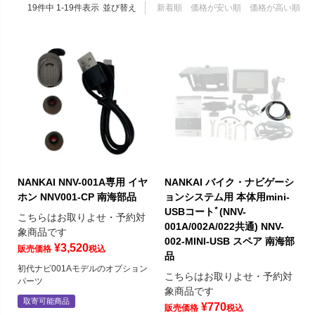
19
件中
1
-
19
件表示
並び替え
新着順
価格が安い順
価格が高い順
NANKAI NNV-001A専用 イヤ
NANKAI バイク・ナビゲーシ
ホン NNV001-CP 南海部品
ョンシステム用 本体用mini-
USBコートﾞ(NNV-
こちらはお取りよせ・予約対
001A/002A/022共通) NNV-
象商品です
002-MINI-USB スペア 南海部
¥
3,520
販売価格
税込
品
初代ナビ001Aモデルのオプション
こちらはお取りよせ・予約対
パーツ
象商品です
取寄可能商品
¥
770
販売価格
税込