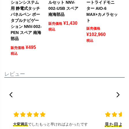
ションシステム
ルセット NNV-
ートライドモニ
用 静電式タッチ
002-USB スペア
ター AIO-6
パネルペン ポー
南海部品
MAX+カメラセッ
タブルナビゲー
ト
¥
1,430
販売価格
ション NNV-002-
販売価格
税込
PEN スペア 南海
¥
102,960
部品
税込
¥
495
販売価格
税込
レビュー
大変満足
でしたもっと早ければよかったです
見た目より