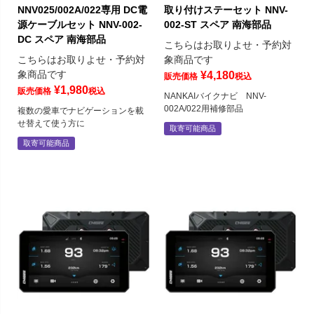
NNV025/002A/022専用 DC電
取り付けステーセット NNV-
源ケーブルセット NNV-002-
002-ST スペア 南海部品
DC スペア 南海部品
こちらはお取りよせ・予約対
こちらはお取りよせ・予約対
象商品です
象商品です
¥
4,180
販売価格
税込
¥
1,980
販売価格
税込
NANKAIバイクナビ NNV-
002A/022用補修部品
複数の愛車でナビゲーションを載
せ替えて使う方に
取寄可能商品
取寄可能商品