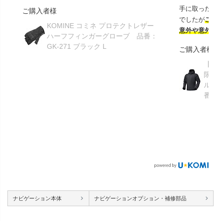
手に取ったと
ご購入者様
でしたが
この
KOMINE コミネ プロテクトレザー
意外や意外ス
ハーフフィンガーグローブ 品番：
GK-271 ブラック L
ご購入者様
【GR
限り】
ルメ
番：S
ナビゲーション本体
ナビゲーションオプション・補修部品