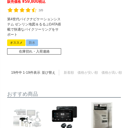
¥
59,800
販売価格
税込
3件
第4世代バイクナビケーションシス
テム ゼンリン地図＆るるぶDATA搭
載で快適なバイクツーリングをサ
ポート
オススメ
防水
在庫切れ・入荷連絡
19
件中
1
-
19
件表示
並び替え
新着順
価格が安い順
価格が高い順
おすすめ商品