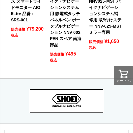
ス スマートライ
イク・ナビゲー
NNV025-MST バ
ドモニター AIO-
ションシステム
イクナビゲーシ
5Lite 品番：
用 静電式タッチ
ョンシステム補
SRS-001
パネルペン ポー
修用 取ﾘ付けステ
タブルナビゲー
ー NNV-025-MST
¥
79,200
販売価格
ション NNV-002-
ミラー専用
税込
PEN スペア 南海
¥
1,650
販売価格
部品
税込
¥
495
販売価格
税込
カートへ