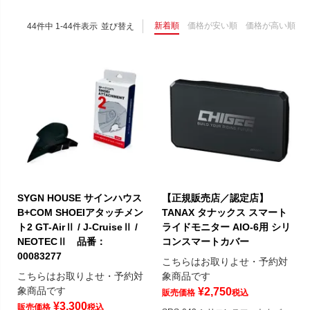
新着順
価格が安い順
価格が高い順
44
件中
1
-
44
件表示
並び替え
SYGN HOUSE サインハウス
【正規販売店／認定店】
B+COM SHOEIアタッチメン
TANAX タナックス スマート
ト2 GT-AirⅡ / J-CruiseⅡ /
ライドモニター AIO-6用 シリ
NEOTECⅡ 品番：
コンスマートカバー
00083277
こちらはお取りよせ・予約対
こちらはお取りよせ・予約対
象商品です
象商品です
¥
2,750
販売価格
税込
¥
3,300
販売価格
税込