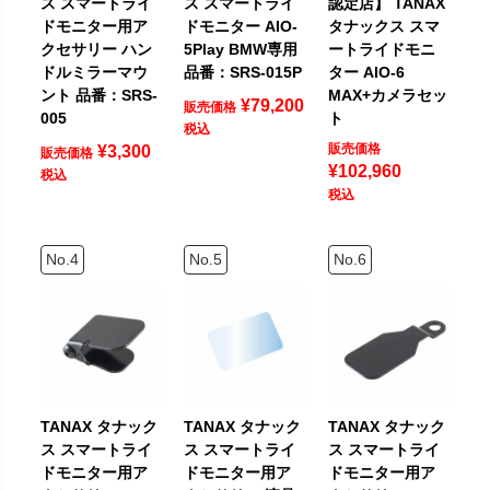
ス スマートライ
ス スマートライ
認定店】 TANAX
ドモニター用ア
ドモニター AIO-
タナックス スマ
クセサリー ハン
5Play BMW専用
ートライドモニ
ドルミラーマウ
品番：SRS-015P
ター AIO-6
ント 品番：SRS-
MAX+カメラセッ
¥
79,200
販売価格
005
ト
税込
販売価格
¥
3,300
販売価格
¥
102,960
税込
税込
TANAX タナック
TANAX タナック
TANAX タナック
ス スマートライ
ス スマートライ
ス スマートライ
ドモニター用ア
ドモニター用ア
ドモニター用ア