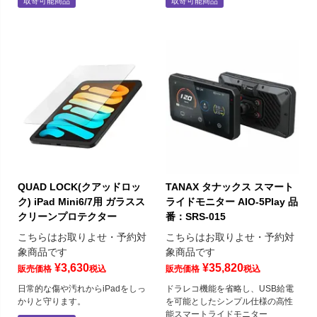
取寄可能商品
取寄可能商品
QUAD LOCK(クアッドロッ
TANAX タナックス スマート
ク) iPad Mini6/7用 ガラスス
ライドモニター AIO-5Play 品
クリーンプロテクター
番：SRS-015
こちらはお取りよせ・予約対
こちらはお取りよせ・予約対
象商品です
象商品です
¥
3,630
¥
35,820
販売価格
税込
販売価格
税込
日常的な傷や汚れからiPadをしっ
ドラレコ機能を省略し、USB給電
かりと守ります。
を可能としたシンプル仕様の高性
能スマートライドモニター