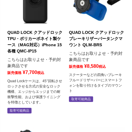
QUAD LOCK クアッドロック
QUAD LOCK クアッドロック
TPU・ポリカーボネイト製ケ
ブレーキリザーバータンクマ
ース（MAG対応）iPhone 15
ウント QLM-BRS
各種 QMC-IP15
こちらはお取りよせ・予約対
こちらはお取りよせ・予約対
象商品です
象商品です
¥
8,580
販売価格
税込
¥
7,700
販売価格
税込
スクーターなどの四角いブレーキ
フルードリザーバーにスマートフ
Quad Lockケースは、45°回転させ
ォンを取り付けるタイプのマウン
ロックさせる方式の安全なロック
ト
機構、エッジからエッジまでの耐
衝撃性能、および保護ライニング
取寄可能商品
を特徴としています。
取寄可能商品