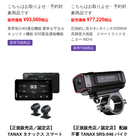
こちらはお取りよせ・予約対
こちらはお取りよせ・予約対
象商品です
象商品です
¥
93,060
¥
77,220
販売価格
税込
販売価格
税込
業界初の4G通信機能 愛車を守るセ
圧倒的に見やすい6インチ/2000nit
キュリティ機能 SOS緊急通報機能
高輝度大画面 スマートライドモ
ニター AIO-6
取寄可能商品
取寄可能商品
【正規販売店／認定店】
【正規販売店／認定店】 配線
TANAX タナックス スマート
不要 TANAX SRS-046 バイク