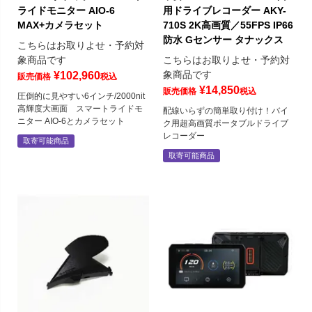
ライドモニター AIO-6
用ドライブレコーダー AKY-
MAX+カメラセット
710S 2K高画質／55FPS IP66
防水 Gセンサー タナックス
こちらはお取りよせ・予約対
象商品です
こちらはお取りよせ・予約対
象商品です
¥
102,960
販売価格
税込
¥
14,850
販売価格
税込
圧倒的に見やすい6インチ/2000nit
高輝度大画面 スマートライドモ
配線いらずの簡単取り付け！バイ
ニター AIO-6とカメラセット
ク用超高画質ポータブルドライブ
レコーダー
取寄可能商品
取寄可能商品