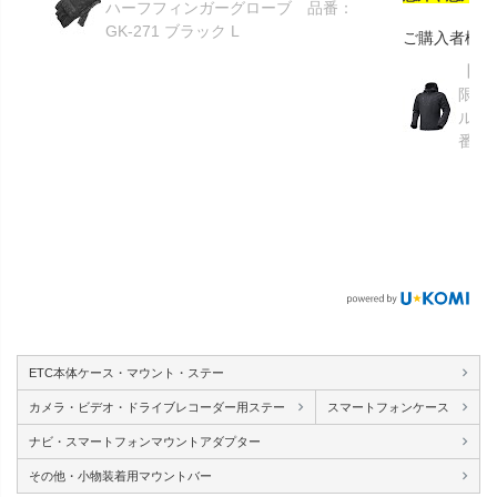
ハーフフィンガーグローブ 品番：
GK-271 ブラック L
ご購入者様
【GR
限り】
ルメ
番：S
ETC本体ケース・マウント・ステー
カメラ・ビデオ・ドライブレコーダー用ステー
スマートフォンケース
ナビ・スマートフォンマウントアダプター
その他・小物装着用マウントバー