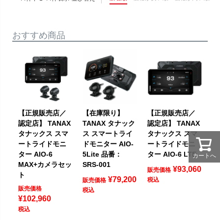
おすすめ商品
【正規販売店／
【在庫限り】
【正規販売店／
認定店】 TANAX
TANAX タナック
認定店】 TANAX
タナックス スマ
ス スマートライ
タナックス スマ
ートライドモニ
ドモニター AIO-
ートライドモニ
ター AIO-6
5Lite 品番：
ター AIO-6 LTE
カートへ
MAX+カメラセッ
SRS-001
¥
93,060
販売価格
ト
¥
79,200
税込
販売価格
販売価格
税込
¥
102,960
税込