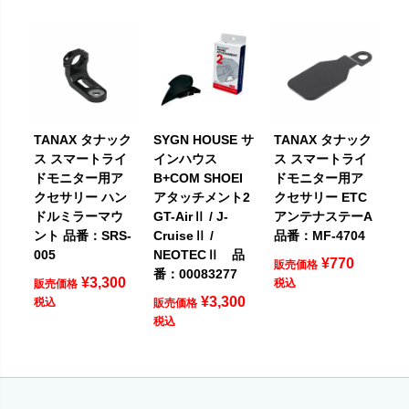
TANAX タナック
SYGN HOUSE サ
TANAX タナック
ス スマートライ
インハウス
ス スマートライ
ドモニター用ア
B+COM SHOEI
ドモニター用ア
クセサリー ハン
アタッチメント2
クセサリー ETC
ドルミラーマウ
GT-AirⅡ / J-
アンテナステーA
ント 品番：SRS-
CruiseⅡ /
品番：MF-4704
005
NEOTECⅡ 品
¥
770
販売価格
番：00083277
¥
3,300
税込
販売価格
¥
3,300
税込
販売価格
税込