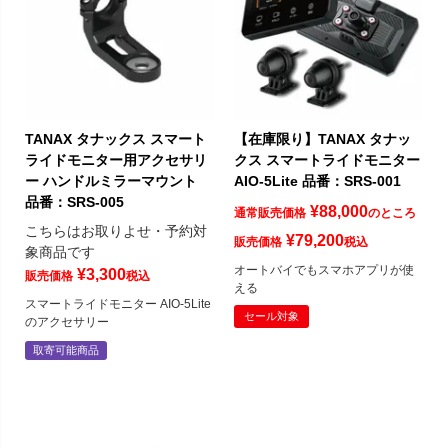
TANAX タナックス スマート
【在庫限り】TANAX タナッ
ライドモニター用アクセサリ
クス スマートライドモニター
ー ハンドルミラーマウント
AIO-5Lite 品番：SRS-001
品番：SRS-005
¥
88,000
通常販売価格
のところ
こちらはお取りよせ・予約対
¥
79,200
販売価格
税込
象商品です
オートバイでもスマホアプリが使
¥
3,300
販売価格
税込
える
スマートライドモニター AIO-5Lite
セール対象
のアクセサリー
取寄可能商品