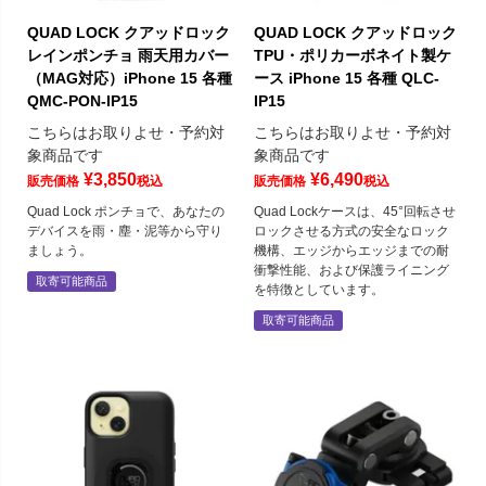
QUAD LOCK クアッドロック
QUAD LOCK クアッドロック
レインポンチョ 雨天用カバー
TPU・ポリカーボネイト製ケ
（MAG対応）iPhone 15 各種
ース iPhone 15 各種 QLC-
QMC-PON-IP15
IP15
こちらはお取りよせ・予約対
こちらはお取りよせ・予約対
象商品です
象商品です
¥
3,850
¥
6,490
販売価格
税込
販売価格
税込
Quad Lock ポンチョで、あなたの
Quad Lockケースは、45°回転させ
デバイスを雨・塵・泥等から守り
ロックさせる方式の安全なロック
ましょう。
機構、エッジからエッジまでの耐
衝撃性能、および保護ライニング
取寄可能商品
を特徴としています。
取寄可能商品