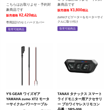
こちらはお取りよせ・予約対
象商品です
象商品です
¥
3,800
販売価格
税込
¥
2,420
販売価格
税込
zumoナビゲーターをモーターサイ
クルに取り付け
専用設計のセミハードカバー
取寄可能商品
取寄可能商品
Y'S GEAR ワイズギア
TANAX タナックス スマート
YAMAHA zumo XT2 モータ
ライドモニター用アクセサリ
ーサイクルパワーケーブル
ー プロワイヤレスリモコン
品番：SRS-006