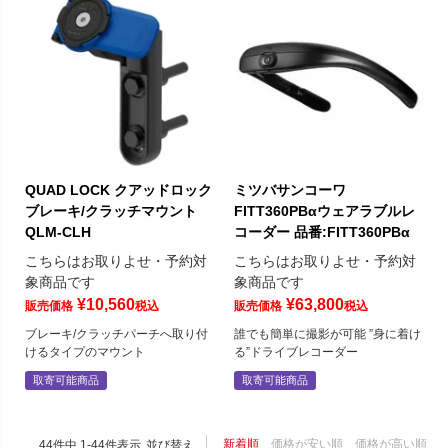
QUAD LOCK クアッドロック
ミツバサンコーワ
ブレーキ/クラッチマウント
FITT360PBαウェアラブルレ
QLM-CLH
コーダー 品番:FITT360PBα
こちらはお取りよせ・予約対
こちらはお取りよせ・予約対
象商品です
象商品です
¥
10,560
¥
63,800
販売価格
税込
販売価格
税込
ブレーキ/クラッチパーチへ取り付
誰でも簡単に撮影が可能 ”身に着け
けるタイプのマウント
る”ドライブレコーダー
取寄可能商品
取寄可能商品
新着順
価格が安い順
価格が高い順
44
件中
1
-
44
件表示
並び替え