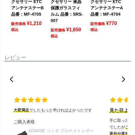
クセサリー ETC
クセサリー 液晶
クセサリー ETC
アンテナステーB
保護ガラスフィ
アンテナステーA
品番：MF-4705
ルム 品番：SRS-
品番：MF-4704
007
¥
1,210
¥
770
販売価格
販売価格
¥
1,650
税込
税込
販売価格
税込
レビュー
大変満足
でしたもっと早ければよかったです
見た目より
手に取ったと
ご購入者様
でしたが
この
KOMINE コミネ プロテクトレザー
意外や意外ス