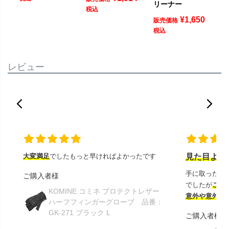
リーナー
税込
¥
1,650
販売価格
税込
レビュー
大変満足
でしたもっと早ければよかったです
見た目より
手に取ったと
ご購入者様
でしたが
この
KOMINE コミネ プロテクトレザー
意外や意外ス
ハーフフィンガーグローブ 品番：
GK-271 ブラック L
ご購入者様