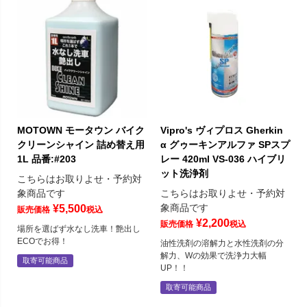
MOTOWN モータウン バイク
Vipro's ヴィプロス Gherkin
クリーンシャイン 詰め替え用
α グゥーキンアルファ SPスプ
1L 品番:#203
レー 420ml VS-036 ハイブリ
ット洗浄剤
こちらはお取りよせ・予約対
象商品です
こちらはお取りよせ・予約対
象商品です
¥
5,500
販売価格
税込
¥
2,200
販売価格
税込
場所を選ばず水なし洗車！艶出し
ECOでお得！
油性洗剤の溶解力と水性洗剤の分
解力、Wの効果で洗浄力大幅
取寄可能商品
UP！！
取寄可能商品