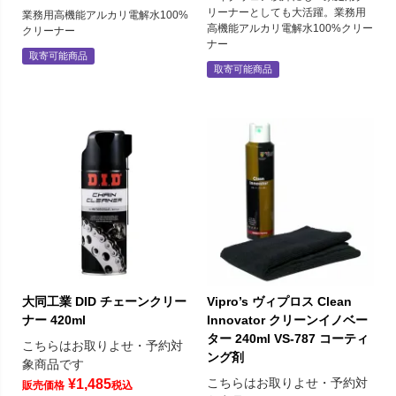
リーナーとしても大活躍。業務用
業務用高機能アルカリ電解水100%
高機能アルカリ電解水100%クリー
クリーナー
ナー
取寄可能商品
取寄可能商品
大同工業 DID チェーンクリー
Vipro’s ヴィプロス Clean
ナー 420ml
Innovator クリーンイノベー
ター 240ml VS-787 コーティ
こちらはお取りよせ・予約対
ング剤
象商品です
こちらはお取りよせ・予約対
¥
1,485
販売価格
税込