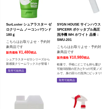
SurLuster シュアラスター ゼ
SYGN HOUSE サインハウス
ロクリーム ノーコンパウンド
SPICERR ポケッタブル高圧
180ｇ
洗浄機 WH ホワイト 品番：
SWU-201
こちらはお取りよせ・予約対
象商品です
こちらはお取りよせ・予約対
象商品です
¥
1,480
販売価格
税込
¥
10,980
販売価格
税込
シュアラスターゼロシリーズから
新感覚クリームワックスが登場！
軽量で、手軽にどこでも持ち運び
可能!3段階の圧力と5つの可変ノズ
取寄可能商品
ルで、身の回りの洗浄にピッタリ!
取寄可能商品