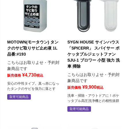
MOTOWN(モータウン) タン
SYGN HOUSE サインハウス
クのサビ取りサビ止め液 1L
「SPICERR」 スパイサー ポ
品番:#193
ケッタブルジェットファン
SJU-1 ブロワー 小型 強力 洗
こちらはお取りよせ・予約対
車 掃除
象商品です
こちらはお取りよせ・予約対
¥
4,730
販売価格
税込
象商品です
安心の中性タイプ。真っ赤になっ
¥
9,900
販売価格
税込
たタンクのサビを強力に落とす
洗車・掃除・アウトドアに！ポケ
取寄可能商品
ッタブル高圧洗浄機との相性抜群
取寄可能商品