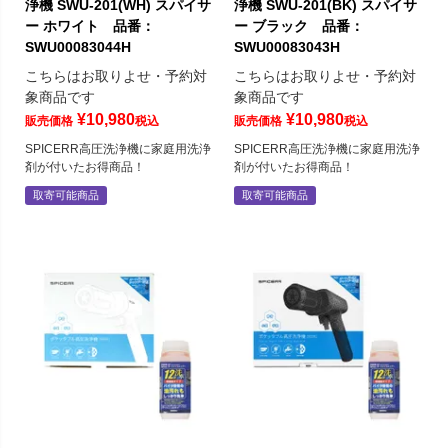
浄機 SWU-201(WH) スパイサ
浄機 SWU-201(BK) スパイサ
ー ホワイト 品番：
ー ブラック 品番：
SWU00083044H
SWU00083043H
こちらはお取りよせ・予約対
こちらはお取りよせ・予約対
象商品です
象商品です
¥
10,980
¥
10,980
販売価格
税込
販売価格
税込
SPICERR高圧洗浄機に家庭用洗浄
SPICERR高圧洗浄機に家庭用洗浄
剤が付いたお得商品！
剤が付いたお得商品！
取寄可能商品
取寄可能商品