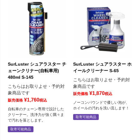
SurLuster シュアラスター チ
SurLuster シュアラスター ホ
ェーンクリナー(自転車用)
イールクリーナー S-65
480ml S-145
こちらはお取りよせ・予約対
こちらはお取りよせ・予約対
象商品です
象商品です
¥
1,870
販売価格
税込
¥
1,760
販売価格
税込
ノーコンパウンドで優しい泡が、
ホイールの汚れを洗い流します！
自転車のチェーン専用で設計した
クリーナー。洗浄力が強く隅々ま
取寄可能商品
で汚れを落とします。
取寄可能商品