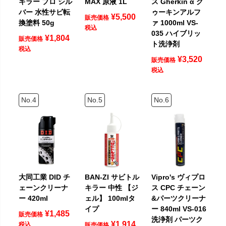
キラー プロ シル
MAX 原液 1L
ス Gherkin α グ
バー 水性サビ転
ゥーキンアルフ
¥
5,500
販売価格
換塗料 50g
ァ 1000ml VS-
税込
035 ハイブリッ
¥
1,804
販売価格
ト洗浄剤
税込
¥
3,520
販売価格
税込
大同工業 DID チ
BAN-ZI サビトル
Vipro's ヴィプロ
ェーンクリーナ
キラー 中性 【ジ
ス CPC チェーン
ー 420ml
ェル】 100mlタ
&パーツクリーナ
イプ
ー 840ml VS-016
¥
1,485
販売価格
洗浄剤 パーツク
¥
1,914
税込
販売価格