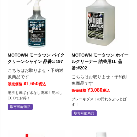
MOTOWN モータウン バイク
MOTOWN モータウン ホイー
クリーンシャイン 品番:#197
ルクリーナー 詰替用1L 品
番:#202
こちらはお取りよせ・予約対
象商品です
こちらはお取りよせ・予約対
象商品です
¥
1,650
販売価格
税込
¥
3,080
販売価格
税込
場所を選ばず水なし洗車！艶出し
ECOでお得！
ブレーキダストの汚れをぶっとば
す！
取寄可能商品
取寄可能商品