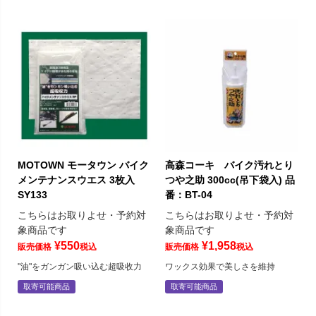
MOTOWN モータウン バイク
高森コーキ バイク汚れとり
メンテナンスウエス 3枚入
つや之助 300cc(吊下袋入) 品
SY133
番：BT-04
こちらはお取りよせ・予約対
こちらはお取りよせ・予約対
象商品です
象商品です
¥
550
¥
1,958
販売価格
税込
販売価格
税込
"油"をガンガン吸い込む超吸收力
ワックス効果で美しさを維持
取寄可能商品
取寄可能商品