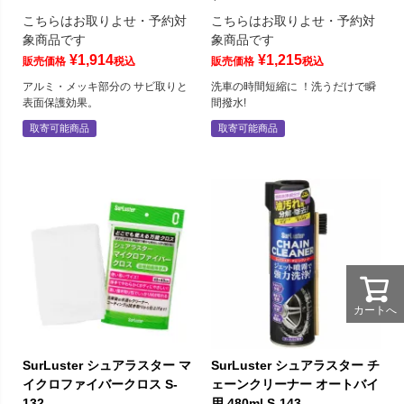
こちらはお取りよせ・予約対
こちらはお取りよせ・予約対
象商品です
象商品です
¥
1,914
¥
1,215
販売価格
税込
販売価格
税込
アルミ・メッキ部分の サビ取りと
洗車の時間短縮に ！洗うだけで瞬
表面保護効果。
間撥水!
取寄可能商品
取寄可能商品
カートへ
SurLuster シュアラスター マ
SurLuster シュアラスター チ
イクロファイバークロス S-
ェーンクリーナー オートバイ
132
用 480ml S-143