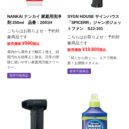
NANKAI ナンカイ 家庭用洗浄
SYGN HOUSE サインハウス
剤 250ml 品番：2001H
「SPICERR」ジャンボジェッ
トファン SJJ-101
こちらはお取りよせ・予約対
象商品です
こちらはお取りよせ・予約対
象商品です
¥
990
販売価格
税込
¥
19,800
販売価格
税込
屋内から屋外まで幅広く使え、頑
固汚れを効率よく除去。日常の掃
「拭くから吹くへ」 エアで簡単、
除に使いやすい家庭用万能クリー
新！お掃除スタイル
ナー。
取寄可能商品
取寄可能商品