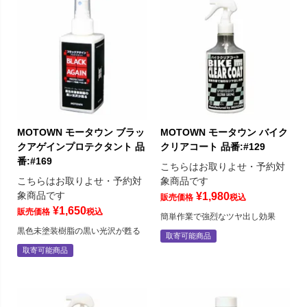
MOTOWN モータウン ブラッ
MOTOWN モータウン バイク
クアゲインプロテクタント 品
クリアコート 品番:#129
番:#169
こちらはお取りよせ・予約対
こちらはお取りよせ・予約対
象商品です
象商品です
¥
1,980
販売価格
税込
¥
1,650
販売価格
税込
簡単作業で強烈なツヤ出し効果
黒色未塗装樹脂の黒い光沢が甦る
取寄可能商品
取寄可能商品