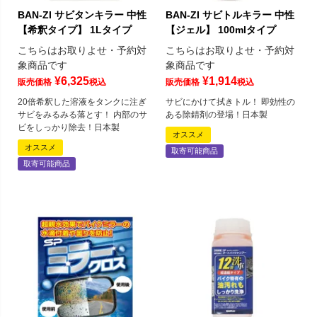
BAN-ZI サビタンキラー 中性
BAN-ZI サビトルキラー 中性
【希釈タイプ】 1Lタイプ
【ジェル】 100mlタイプ
こちらはお取りよせ・予約対
こちらはお取りよせ・予約対
象商品です
象商品です
¥
6,325
¥
1,914
販売価格
税込
販売価格
税込
20倍希釈した溶液をタンクに注ぎ
サビにかけて拭きトル！ 即効性の
サビをみるみる落とす！ 内部のサ
ある除錆剤の登場！日本製
ビをしっかり除去！日本製
オススメ
オススメ
取寄可能商品
取寄可能商品