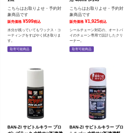
こちらはお取りよせ・予約対
こちらはお取りよせ・予約対
象商品です
象商品です
¥
599
¥
1,925
販売価格
税込
販売価格
税込
水分が残っていてもワックス・コ
シールチェーン対応の、オートバ
ーティングをすばやく拭き取りま
イのチェーン専用で設計したクリ
す。
ーナー。
取寄可能商品
取寄可能商品
BAN-ZI サビトルキラー プロ
BAN-ZI サビトルキラー プロ