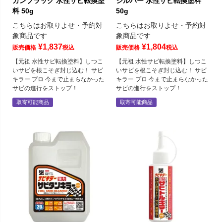
ガンブラック 水性サビ転換塗
シルバー 水性サビ転換塗料
料 50g
50g
こちらはお取りよせ・予約対
こちらはお取りよせ・予約対
象商品です
象商品です
¥
1,837
¥
1,804
販売価格
税込
販売価格
税込
【元祖 水性サビ転換塗料】しつこ
【元祖 水性サビ転換塗料】しつこ
いサビを根こそぎ封じ込む！ サビ
いサビを根こそぎ封じ込む！ サビ
キラー プロ 今まで止まらなかった
キラー プロ 今まで止まらなかった
サビの進行をストップ！
サビの進行をストップ！
取寄可能商品
取寄可能商品