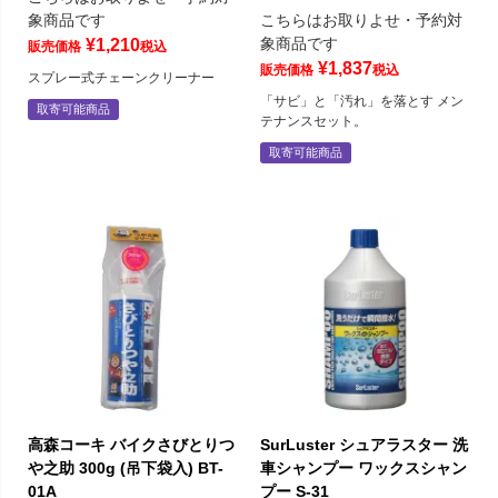
象商品です
こちらはお取りよせ・予約対
象商品です
¥
1,210
販売価格
税込
¥
1,837
販売価格
税込
スプレー式チェーンクリーナー
「サビ」と「汚れ」を落とす メン
取寄可能商品
テナンスセット。
取寄可能商品
高森コーキ バイクさびとりつ
SurLuster シュアラスター 洗
や之助 300g (吊下袋入) BT-
車シャンプー ワックスシャン
01A
プー S-31