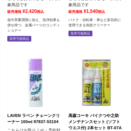
象商品です
象商品です
¥
2,420
¥
1,540
販売価格
税込
販売価格
税込
低中荷重潤滑に加え、洗浄効果も
バイク・自転車・車など多目的に
併せ持つ、金属パーツのコンディ
使用できる泡状クリーナー
ショナー
取寄可能商品
取寄可能商品
LAVEN ラベン チェーンクリ
高森コーキ バイクつや之助
ーナー 100ml 97837-53104
メンテナンスセット (ソフト
ウエス付) 2本セット BT-07A
こちらはお取りよせ・予約対