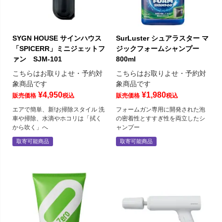
SYGN HOUSE サインハウス
SurLuster シュアラスター マ
「SPICERR」ミニジェットフ
ジックフォームシャンプー
ァン SJM-101
800ml
こちらはお取りよせ・予約対
こちらはお取りよせ・予約対
象商品です
象商品です
¥
4,950
¥
1,980
販売価格
税込
販売価格
税込
エアで簡単、新!お掃除スタイル 洗
フォームガン専用に開発された泡
車や掃除、水滴やホコリは「拭く
の密着性とすすぎ性を両立したシ
から吹く」へ
ャンプー
取寄可能商品
取寄可能商品