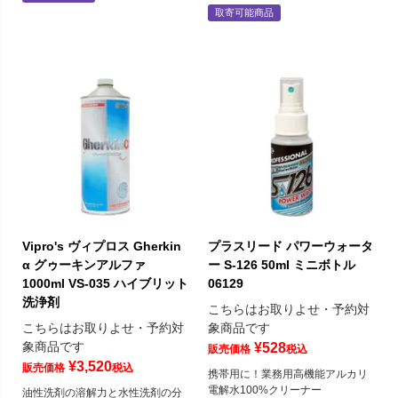
取寄可能商品
Vipro's ヴィプロス Gherkin
プラスリード パワーウォータ
α グゥーキンアルファ
ー S-126 50ml ミニボトル
1000ml VS-035 ハイブリット
06129
洗浄剤
こちらはお取りよせ・予約対
こちらはお取りよせ・予約対
象商品です
象商品です
¥
528
販売価格
税込
¥
3,520
販売価格
税込
携帯用に！業務用高機能アルカリ
電解水100%クリーナー
油性洗剤の溶解力と水性洗剤の分