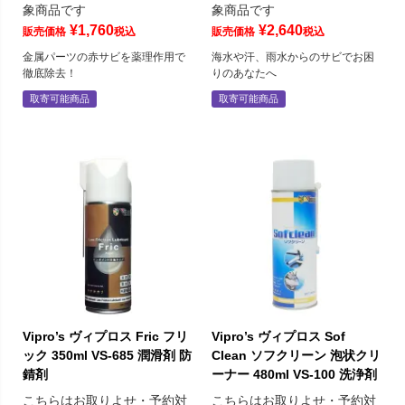
象商品です
象商品です
¥
1,760
¥
2,640
販売価格
税込
販売価格
税込
金属パーツの赤サビを薬理作用で
海水や汗、雨水からのサビでお困
徹底除去！
りのあなたへ
取寄可能商品
取寄可能商品
Vipro’s ヴィプロス Fric フリ
Vipro’s ヴィプロス Sof
ック 350ml VS-685 潤滑剤 防
Clean ソフクリーン 泡状クリ
錆剤
ーナー 480ml VS-100 洗浄剤
こちらはお取りよせ・予約対
こちらはお取りよせ・予約対