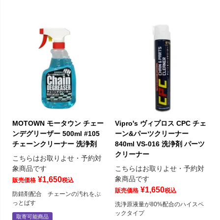
MOTOWN モータウン チェー
Vipro's ヴィプロス CPC チェ
ンデグリーザー 500ml #105
ーン&パーツクリーナー
チェーンクリーナー 洗浄剤
840ml VS-016 洗浄剤 パーツ
クリーナー
こちらはお取りよせ・予約対
象商品です
こちらはお取りよせ・予約対
象商品です
¥
1,650
販売価格
税込
¥
1,650
販売価格
税込
防錆剤配合 チェーンの汚れをぶ
っとばす
洗浄原液量が80%配合のハイスペ
ックタイプ
取寄可能商品