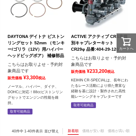
DAYTONA デイトナ ピストン
ACTIVE アクティブ CRS車種
リングセット 52mm （モンキ
別キャブレターキット
カートへ
ー/ゴリラ（12V）用ハイパー
CR29φ 品番:404-29-120
ヘッドビッグボア） 補修部品
こちらはお取りよせ・予約対
こちらはお取りよせ・予約対
象商品です
象商品です
¥
233,200
販売価格
税込
¥
3,300
販売価格
税込
KEIHIN CR-SPECIALは、長年にわ
たるレース活動により得た豊富な
ノーマル、ハイパー、ダイナ、
経験を基に設計・製作された高性
DOHCに対応！88ccピストンリン
能レーシングキャブレターです
グセットでエンジンの性能を維
持。
取寄可能商品
取寄可能商品
新着順
価格が安い順
価格が高い順
40
件中
1
-
40
件表示
並び替え