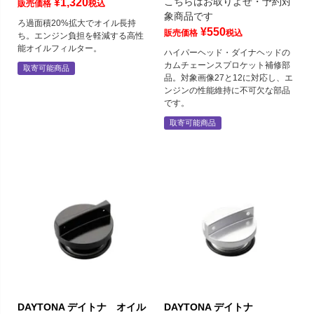
こちらはお取りよせ・予約対
¥
1,320
販売価格
税込
象商品です
ろ過面積20%拡大でオイル長持
¥
550
販売価格
税込
ち。エンジン負担を軽減する高性
能オイルフィルター。
ハイパーヘッド・ダイナヘッドの
カムチェーンスプロケット補修部
取寄可能商品
品。対象画像27と12に対応し、エ
ンジンの性能維持に不可欠な部品
です。
取寄可能商品
DAYTONA デイトナ オイル
DAYTONA デイトナ