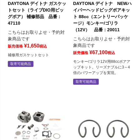
DAYTONA デイトナ ガスケッ
DAYTONA デイトナ NEWハ
トセット（ライブDIO用ビッ
イパーヘッドビッグボアキッ
グボア） 補修部品 品番：
ト 88cc（エントリーパッケ
47110
ージ）モンキー/ゴリラ
（12V） 品番：20011
こちらはお取りよせ・予約対
象商品です
こちらはお取りよせ・予約対
象商品です
¥
1,650
販売価格
税込
¥
67,100
販売価格
税込
補修用ガスケットセット
モンキー/ゴリラ12V用88ccボアア
取寄可能商品
ップキット。リーズナブルに3～4
倍のパワーアップを実現。
取寄可能商品