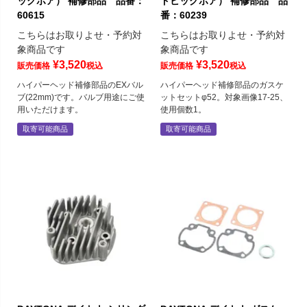
ッグボア） 補修部品 品番：
ドビッグボア） 補修部品 品
60615
番：60239
こちらはお取りよせ・予約対
こちらはお取りよせ・予約対
象商品です
象商品です
¥
3,520
¥
3,520
販売価格
税込
販売価格
税込
ハイパーヘッド補修部品のEXバル
ハイパーヘッド補修部品のガスケ
ブ(22mm)です。バルブ用途にご使
ットセットφ52。対象画像17-25、
用いただけます。
使用個数1。
取寄可能商品
取寄可能商品