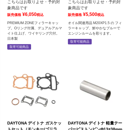
こちらはお取りよせ・予約対
こちらはお取りよせ・予約対
象商品です
象商品です
¥
6,050
¥
5,500
販売価格
税込
販売価格
税込
PREMIUM ZONEフィラーキャッ
オイル関連用品 M20XP1.5 の フィ
プ。Oリング付属、デュアルアルマ
ラーキャップ、鮮やかなブルーで
イト仕上げ、ワイヤリング穴付。
エンジンルームを彩ります。
日本製
取寄可能商品
取寄可能商品
DAYTONA デイトナ ガスケッ
DAYTONA デイトナ 軽量テー
トセット（モンキー/ゴリラ
パーピストンピンΦ13×38mm