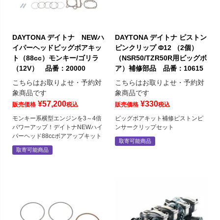
DAYTONA デイトナ NEWハ
DAYTONA デイトナ ピストン
イパーヘッドビッグボアキッ
ピンクリップ Φ12 （2個）
ト（88cc）モンキー/ゴリラ
（NSR50/TZR50R用ビッグボ
（12V） 品番：20000
ア）補修部品 品番：10615
こちらはお取りよせ・予約対
こちらはお取りよせ・予約対
象商品です
象商品です
¥
57,200
¥
330
販売価格
税込
販売価格
税込
モンキー系横型エンジンを3～4倍
ビッグボアキット補修ピストンピ
パワーアップ！デイトナNEWハイ
ンサークリップセット
パーヘッド88ccボアアップキット
取寄可能商品
取寄可能商品