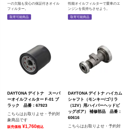
一の欠陥も安心の保証付きオイル
性能オイルフィルターで愛車のエ
フィルター。
ンジンを長持ちさせよう。
取寄可能商品
取寄可能商品
DAYTONA デイトナ スーパ
DAYTONA デイトナ ハイカム
ーオイルフィルター F-01 ブ
シャフト（モンキー/ゴリラ
ラック 品番：67923
（12V）用ハイパーヘッドビ
ッグボア） 補修部品 品番：
こちらはお取りよせ・予約対
60616
象商品です
こちらはお取りよせ・予約対
¥
1,760
販売価格
税込