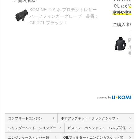
ご購入者様
でしたが
この
KOMINE コミネ プロテクトレザー
意外や意外ス
ハーフフィンガーグローブ 品番：
GK-271 ブラック L
ご購入者様
【GR
限り】
ルメ
番：S
コンプリートエンジン
ボアアップキット・クランクシャフト
シリンダーヘッド・シリンダー
ピストン・カムシャフト・バルブ関係
エンジンケース・カバー類
OILフィルター・エンジンガスケット類