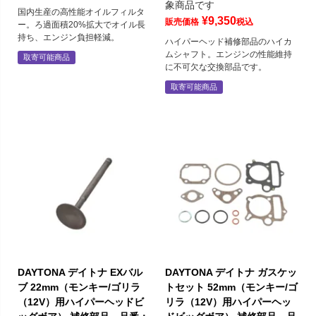
象商品です
国内生産の高性能オイルフィルタ
¥
9,350
販売価格
税込
ー。ろ過面積20%拡大でオイル長
持ち、エンジン負担軽減。
ハイパーヘッド補修部品のハイカ
ムシャフト。エンジンの性能維持
取寄可能商品
に不可欠な交換部品です。
取寄可能商品
DAYTONA デイトナ EXバル
DAYTONA デイトナ ガスケッ
ブ 22mm（モンキー/ゴリラ
トセット 52mm（モンキー/ゴ
（12V）用ハイパーヘッドビ
リラ（12V）用ハイパーヘッ