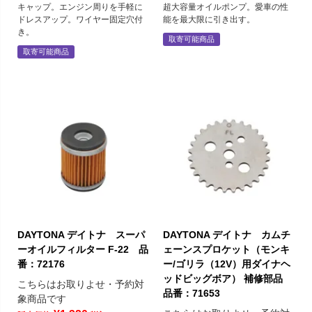
キャップ。エンジン周りを手軽に
超大容量オイルポンプ。愛車の性
ドレスアップ。ワイヤー固定穴付
能を最大限に引き出す。
き。
取寄可能商品
取寄可能商品
DAYTONA デイトナ スーパ
DAYTONA デイトナ カムチ
ーオイルフィルター F-22 品
ェーンスプロケット（モンキ
番：72176
ー/ゴリラ（12V）用ダイナヘ
ッドビッグボア） 補修部品
こちらはお取りよせ・予約対
品番：71653
象商品です