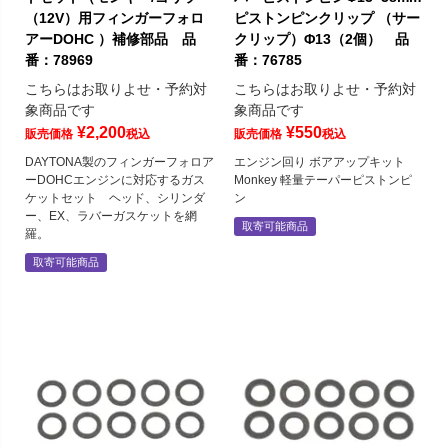
（12V）用フィンガーフォロ
ピストンピンクリップ （サー
アーDOHC ）補修部品 品
クリップ）Φ13（2個） 品
番：78969
番：76785
こちらはお取りよせ・予約対
こちらはお取りよせ・予約対
象商品です
象商品です
¥
2,200
¥
550
販売価格
税込
販売価格
税込
DAYTONA製のフィンガーフォロア
エンジン回り ボアアップキット
ーDOHCエンジンに対応するガス
Monkey 軽量テーパーピストンピ
ケットセット ヘッド、シリンダ
ン
ー、EX、ラバーガスケットを網
取寄可能商品
羅。
取寄可能商品