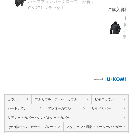
ハーフフィンガーグローブ 品番：
GK-271 ブラック L
ご購入者様
【GR
限り】
ルメ
番：S
カウル
フルカウル・アッパーカウル
ビキニカウル
シートカウル
アンダーカウル
サイドカバー
リアシートカバー・シングルシートカバー
その他カウル・ゼッケンプレート
スクリーン・風防・メーターバイザー