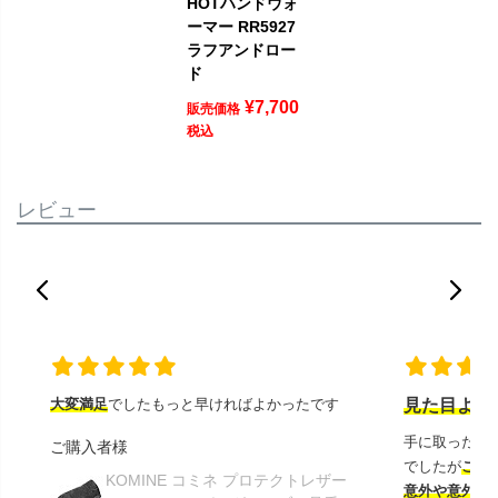
HOTハンドウォ
ーマー RR5927
ラフアンドロー
ド
¥
7,700
販売価格
税込
レビュー
大変満足
でしたもっと早ければよかったです
見た目より
手に取ったと
ご購入者様
でしたが
この
KOMINE コミネ プロテクトレザー
意外や意外ス