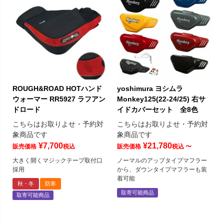
ROUGH&ROAD HOTハンド
yoshimura ヨシムラ
ウォーマー RR5927 ラフアン
Monkey125(22-24/25) 右サ
ドロード
イドカバーセット 全8色
こちらはお取りよせ・予約対
こちらはお取りよせ・予約対
象商品です
象商品です
¥
7,700
¥
21,780
販売価格
税込
販売価格
税込
〜
大きく開くマジックテープ取付口
ノーマルのアップタイプマフラー
採用
から、ダウンタイプマフラーも装
着可能
秋・冬
防寒
取寄可能商品
取寄可能商品