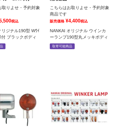
お取りよせ・予約対象
こちらはお取りよせ・予約対象
商品です
5,500
¥
4,400
税込
販売価格
税込
 オリジナル190型 Wｳｲ
NANKAI オリジナル ウインカ
3W球付 ブラックボディ
ーランプ190型丸メッキボディ
品
取寄可能商品