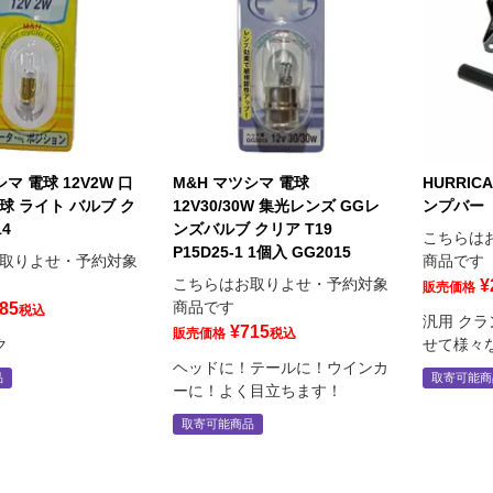
マ 電球 12V2W 口
M&H マツシマ 電球
HURRIC
球 ライト バルブ ク
12V30/30W 集光レンズ GGレ
ンプバー
14
ンズバルブ クリア T19
こちらは
P15D25-1 1個入 GG2015
取りよせ・予約対象
商品です
こちらはお取りよせ・予約対象
¥
販売価格
商品です
85
税込
汎用 ク
¥
715
販売価格
税込
ク
せて様々
ヘッドに！テールに！ウインカ
品
取寄可能商
ーに！よく目立ちます！
取寄可能商品