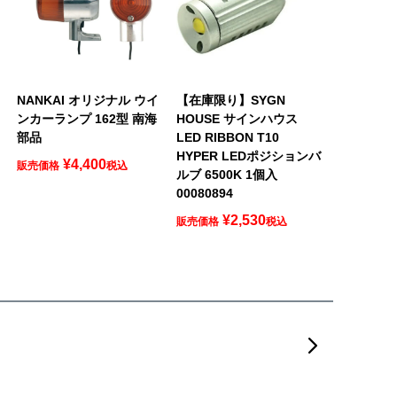
NANKAI オリジナル ウイ
【在庫限り】SYGN
ンカーランプ 162型 南海
HOUSE サインハウス
部品
LED RIBBON T10
HYPER LEDポジションバ
¥
4,400
販売価格
税込
ルブ 6500K 1個入
00080894
¥
2,530
販売価格
税込