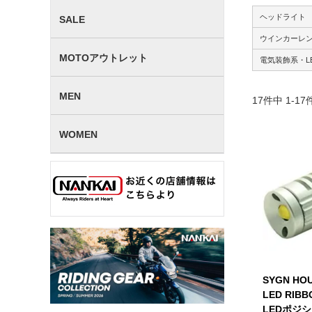
ヘッドライト
SALE
ウインカーレ
MOTOアウトレット
電気装飾系・L
MEN
17
件中
1
-
17
WOMEN
SYGN H
LED RIBB
LEDポジシ