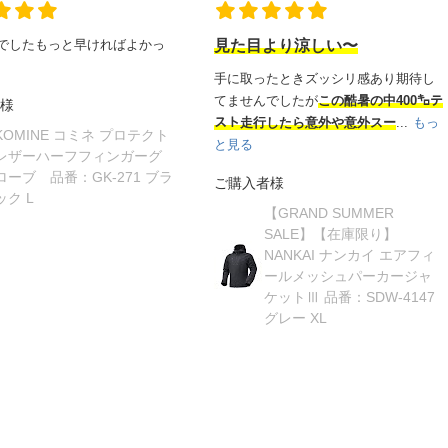
でしたもっと早ければよかっ
見た目より涼しい〜
手に取ったときズッシリ感あり期待し
てませんでしたが
この酷暑の中400㌔テ
様
スト走行したら意外や意外スー
...
もっ
KOMINE コミネ プロテクト
と見る
レザーハーフフィンガーグ
ローブ 品番：GK-271 ブラ
ご購入者様
ック L
【GRAND SUMMER
SALE】【在庫限り】
NANKAI ナンカイ エアフィ
ールメッシュパーカージャ
ケットⅢ 品番：SDW-4147
グレー XL