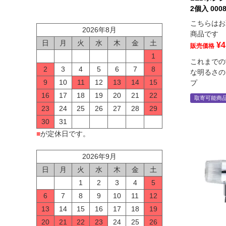
2個入 0008
こちらはお
2026年8月
商品です
日
月
火
水
木
金
土
¥
4
販売価格
1
これまでの
2
3
4
5
6
7
8
な明るさの
9
10
11
12
13
14
15
プ
16
17
18
19
20
21
22
取寄可能商
23
24
25
26
27
28
29
30
31
■
が定休日です。
2026年9月
日
月
火
水
木
金
土
1
2
3
4
5
6
7
8
9
10
11
12
13
14
15
16
17
18
19
20
21
22
23
24
25
26