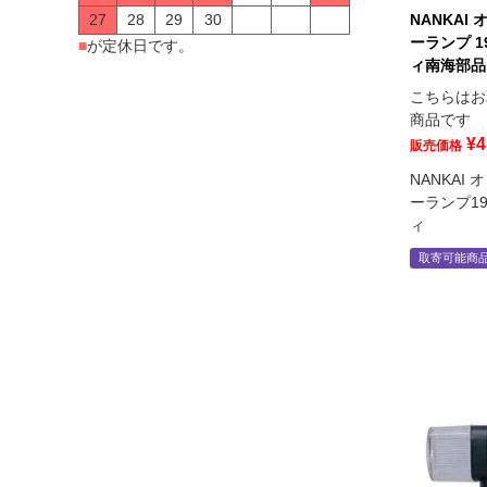
27
28
29
30
NANKAI
ーランプ 
■
が定休日です。
ィ南海部品
こちらはお
商品です
¥
4
販売価格
NANKAI
ーランプ1
ィ
取寄可能商