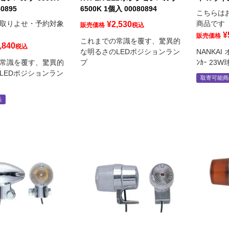
0895
6500K 1個入 00080894
こちらは
取りよせ・予約対象
商品です
¥
2,530
販売価格
税込
¥
販売価格
これまでの常識を覆す、驚異的
,840
税込
な明るさのLEDポジションラン
NANKAI
常識を覆す、驚異的
プ
ﾝｶｰ 2
LEDポジションラン
取寄可能商
品