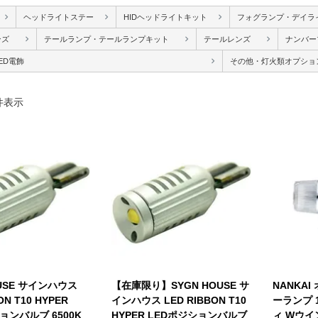
ヘッドライトステー
HIDヘッドライトキット
フォグランプ・デイラ
ンズ
テールランプ・テールランプキット
テールレンズ
ナンバー
ED電飾
その他・灯火類オプショ
件表示
OUSE サインハウス
【在庫限り】SYGN HOUSE サ
NANKA
ON T10 HYPER
インハウス LED RIBBON T10
ーランプ 
ョンバルブ 6500K
HYPER LEDポジションバルブ
ィ Wウイ