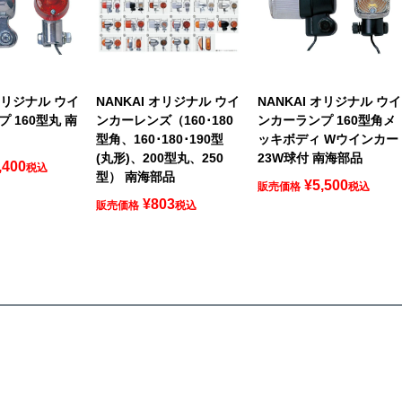
 オリジナル ウイ
NANKAI オリジナル ウイ
NANKAI オリジナル ウイ
 160型丸 南
ンカーレンズ（160･180
ンカーランプ 160型角メ
型角、160･180･190型
ッキボディ Wウインカー
(丸形)、200型丸、250
23W球付 南海部品
,400
税込
型） 南海部品
¥
5,500
販売価格
税込
¥
803
販売価格
税込