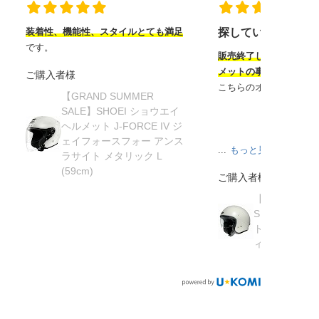
装着性、機能性、スタイルとても満足
探していたヘルメ
です。
販売終了してから半年
メットの事を知り探し
ご購入者様
こちらのオンラインサ
【GRAND SUMMER
SALE】SHOEI ショウエイ
ヘルメット J-FORCE IV ジ
ェイフォースフォー アンス
...
もっと見る
ラサイト メタリック L
(59cm)
ご購入者様
【在庫限り】
SHOEI ショ
ト J・O ジェ
ィッシュグリーン 