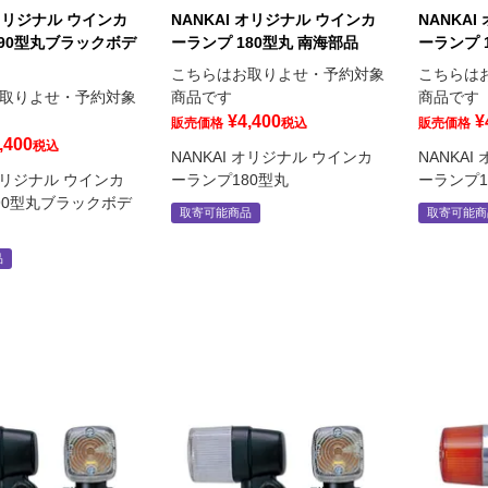
 オリジナル ウインカ
NANKAI オリジナル ウインカ
NANKA
190型丸ブラックボデ
ーランプ 180型丸 南海部品
ーランプ 
こちらはお取りよせ・予約対象
こちらは
取りよせ・予約対象
商品です
商品です
¥
4,400
¥
販売価格
税込
販売価格
,400
税込
NANKAI オリジナル ウインカ
NANKA
 オリジナル ウインカ
ーランプ180型丸
ーランプ1
90型丸ブラックボデ
取寄可能商品
取寄可能商
品