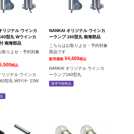
I オリジナル ウインカ
NANKAI オリジナル ウインカ
160型丸 Wウインカ
ーランプ 160型丸 南海部品
球付 南海部品
こちらはお取りよせ・予約対象
お取りよせ・予約対象
商品です
¥
4,400
販売価格
税込
5,500
税込
NANKAI オリジナル ウインカ
I オリジナル ウインカ
ーランプ160型丸
0型丸 Wｳｲﾝｶｰ 23W
取寄可能商品
品