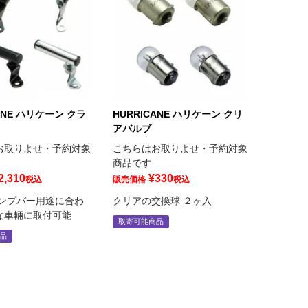
ANE ハリケーン クラ
HURRICANE ハリケーン クリ
アバルブ
お取りよせ・予約対象
こちらはお取りよせ・予約対象
商品です
2,310
¥
330
税込
販売価格
税込
ランプバー用途に合わ
クリアの交換球 ２ヶ入
な車輛に取付可能
取寄可能商品
品