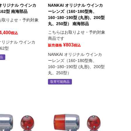
I オリジナル ウインカ
NANKAI オリジナル ウインカ
162型 南海部品
ーレンズ（160･180型角、
160･180･190型 (丸形)、200型
お取りよせ・予約対象
丸、250型） 南海部品
こちらはお取りよせ・予約対象
4,400
税込
商品です
I オリジナル ウインカ
¥
803
販売価格
税込
62型
NANKAI オリジナル ウインカ
品
ーレンズ（160･180型角、
160･180･190型 (丸形)、200型
丸、250型）
取寄可能商品