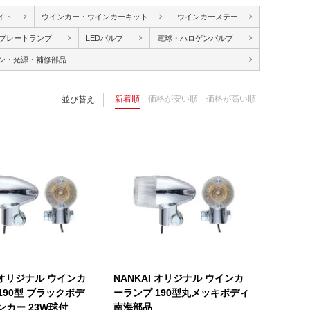
イト
ウインカー・ウインカーキット
ウインカーステー
プレートランプ
LEDバルブ
電球・ハロゲンバルブ
ン・光源・補修部品
新着順
価格が安い順
価格が高い順
並び替え
I オリジナル ウインカ
NANKAI オリジナル ウインカ
190型 ブラックボデ
ーランプ 190型丸メッキボディ
ンカー 23W球付
南海部品