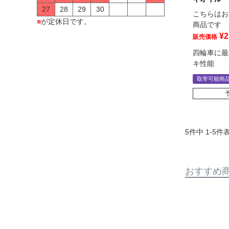
27
28
29
30
こちらはお
■
が定休日です。
商品です
¥
2
販売価格
四輪車に最
キ性能
取寄可能商
5
件中
1
-
5
件
おすすめ