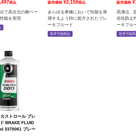
,497
¥
2,156
¥
税込
販売価格
税込
販売価格
点で高次元の耐ペー
あらゆる車種において性能を発
高沸点、
性能を実現
揮するよう特に処方されたブレ
劣化防止
ーキフルード
ーキフル
品
取寄可能商品
取寄可能商
L カストロール ブレ
 BRAKE FLUID
ml 3370061 ブレー