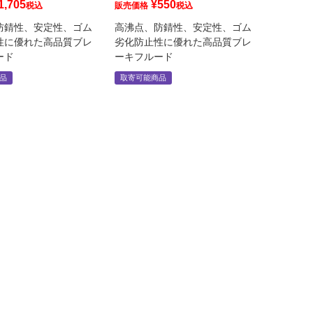
1,705
¥
550
税込
販売価格
税込
防錆性、安定性、ゴム
高沸点、防錆性、安定性、ゴム
性に優れた高品質ブレ
劣化防止性に優れた高品質ブレ
ード
ーキフルード
品
取寄可能商品