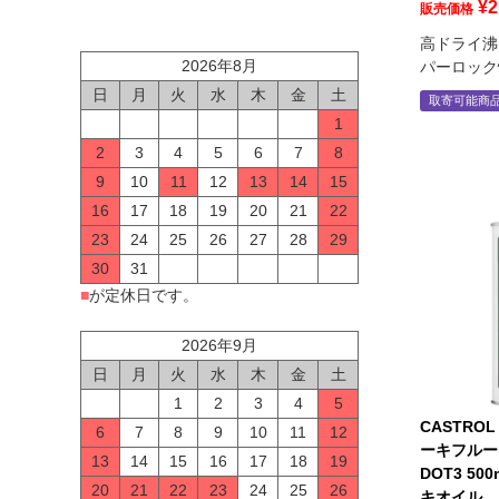
¥
2
販売価格
高ドライ沸
2026年8月
パーロック
日
月
火
水
木
金
土
取寄可能商
1
2
3
4
5
6
7
8
9
10
11
12
13
14
15
16
17
18
19
20
21
22
23
24
25
26
27
28
29
30
31
■
が定休日です。
2026年9月
日
月
火
水
木
金
土
1
2
3
4
5
CASTRO
6
7
8
9
10
11
12
ーキフルード
13
14
15
16
17
18
19
DOT3 500
20
21
22
23
24
25
26
キオイル