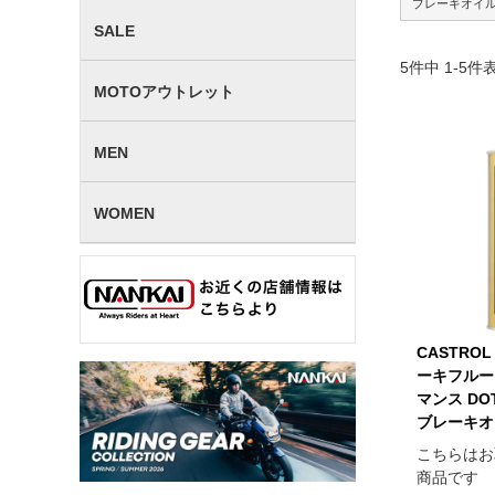
ブレーキオイ
SALE
5
件中
1
-
5
件
MOTOアウトレット
MEN
WOMEN
CASTRO
ーキフルード
マンス DOT4
ブレーキオ
こちらはお
商品です