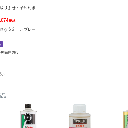
取りよせ・予約対象
,074
税込
適な安定したブレー
品
予約在庫切れ
表示
商品