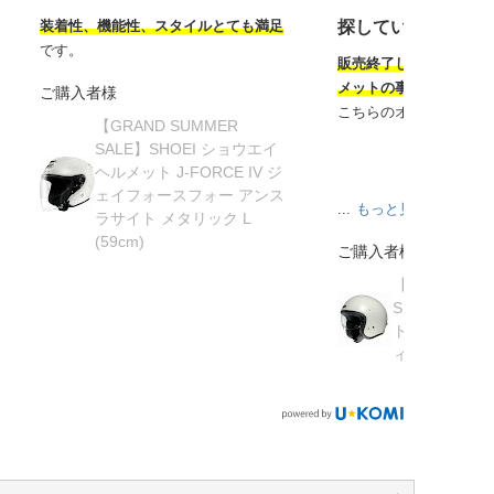
装着性、機能性、スタイルとても満足
探していたヘルメ
です。
販売終了してから半年
メットの事を知り探し
ご購入者様
こちらのオンラインサ
【GRAND SUMMER
SALE】SHOEI ショウエイ
ヘルメット J-FORCE IV ジ
ェイフォースフォー アンス
...
もっと見る
ラサイト メタリック L
(59cm)
ご購入者様
【在庫限り】
SHOEI ショ
ト J・O ジェ
ィッシュグリーン 