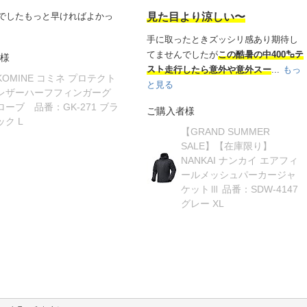
でしたもっと早ければよかっ
見た目より涼しい〜
手に取ったときズッシリ感あり期待し
てませんでしたが
この酷暑の中400㌔テ
様
スト走行したら意外や意外スー
...
もっ
KOMINE コミネ プロテクト
と見る
レザーハーフフィンガーグ
ローブ 品番：GK-271 ブラ
ご購入者様
ック L
【GRAND SUMMER
SALE】【在庫限り】
NANKAI ナンカイ エアフィ
ールメッシュパーカージャ
ケットⅢ 品番：SDW-4147
グレー XL