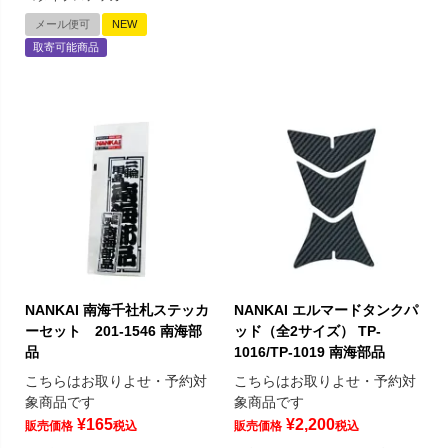
メール便可
NEW
取寄可能商品
NANKAI 南海千社札ステッカ
NANKAI エルマードタンクパ
ーセット 201-1546 南海部
ッド（全2サイズ） TP-
品
1016/TP-1019 南海部品
こちらはお取りよせ・予約対
こちらはお取りよせ・予約対
象商品です
象商品です
¥
165
¥
2,200
販売価格
税込
販売価格
税込