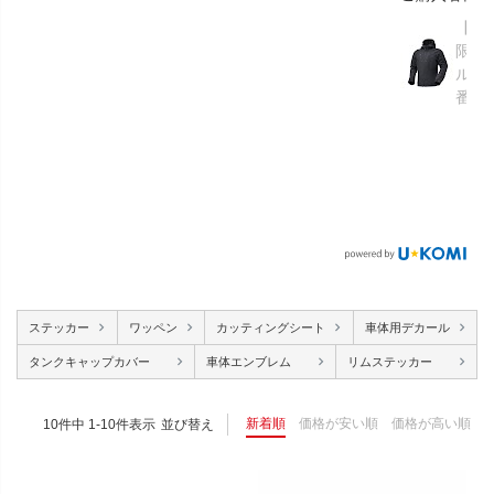
【GR
限り】
ルメ
番：S
ステッカー
ワッペン
カッティングシート
車体用デカール
タンクキャップカバー
車体エンブレム
リムステッカー
新着順
価格が安い順
価格が高い順
10
件中
1
-
10
件表示
並び替え