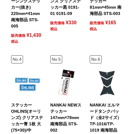
ーシングステッ
ンズ クリアステ
テッカー
カー(抜き)
ッカー黒 0191-
81mm×45mm 南
220mm×41mm
01 0191-09
海部品 STS-003
南海部品 STS-
¥
330
¥
165
販売価格
販売価格
005
税込
税込
¥
1,430
販売価格
税込
ステッカー
NANKAI NEWス
NANKAI エルマ
OHLINS(オーリ
テッカー
ードタンクパッ
ンズ) クリアステ
147mm×78mm
ド（全2サイズ）
ッカー青 1枚 大
南海部品 STS-
TP-1016/TP-
(75×30)/中
002
1019 南海部品