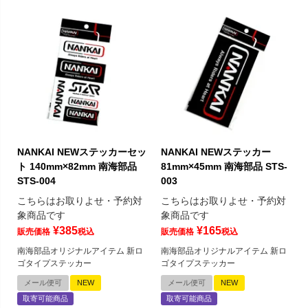
NANKAI NEWステッカーセッ
NANKAI NEWステッカー
ト 140mm×82mm 南海部品
81mm×45mm 南海部品 STS-
STS-004
003
こちらはお取りよせ・予約対
こちらはお取りよせ・予約対
象商品です
象商品です
¥
385
¥
165
販売価格
税込
販売価格
税込
南海部品オリジナルアイテム 新ロ
南海部品オリジナルアイテム 新ロ
ゴタイプステッカー
ゴタイプステッカー
メール便可
NEW
メール便可
NEW
取寄可能商品
取寄可能商品