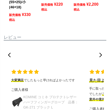
(55×25)/小
¥
220
¥
2,200
販売価格
販売価格
(46×18)
税込
税込
¥
330
販売価格
税込
レビュー
大変満足
でしたもっと早ければよかったです
見た目より
手に取ったと
ご購入者様
でしたが
この
KOMINE コミネ プロテクトレザー
意外や意外ス
ハーフフィンガーグローブ 品番：
GK-271 ブラック L
ご購入者様