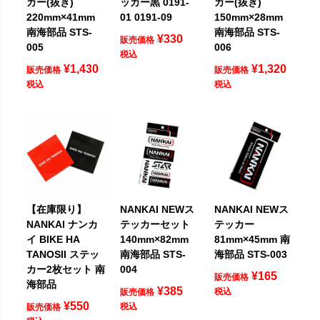
カー(抜き)
ッカー黒 0191-
カー(抜き)
220mm×41mm
01 0191-09
150mm×28mm
南海部品 STS-
南海部品 STS-
¥
330
販売価格
005
006
税込
¥
1,430
¥
1,320
販売価格
販売価格
税込
税込
【在庫限り】
NANKAI NEWス
NANKAI NEWス
NANKAI ナンカ
テッカーセット
テッカー
イ BIKE HA
140mm×82mm
81mm×45mm 南
TANOSII ステッ
南海部品 STS-
海部品 STS-003
カー2枚セット 南
004
¥
165
販売価格
海部品
¥
385
税込
販売価格
¥
550
税込
販売価格