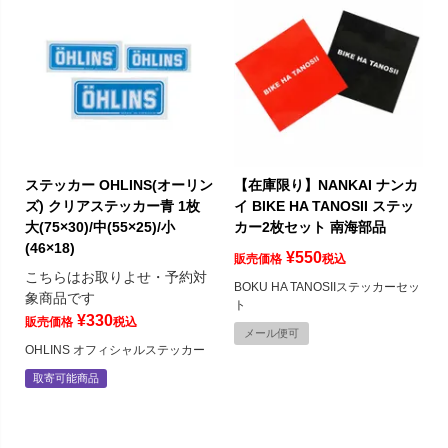
ステッカー OHLINS(オーリン
【在庫限り】NANKAI ナンカ
ズ) クリアステッカー青 1枚
イ BIKE HA TANOSII ステッ
大(75×30)/中(55×25)/小
カー2枚セット 南海部品
(46×18)
¥
550
販売価格
税込
こちらはお取りよせ・予約対
BOKU HA TANOSIIステッカーセッ
象商品です
ト
¥
330
販売価格
税込
メール便可
OHLINS オフィシャルステッカー
取寄可能商品