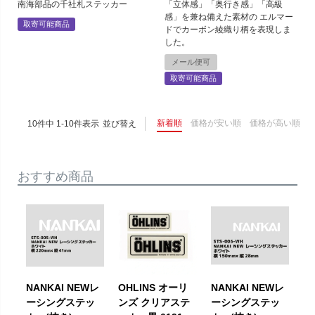
南海部品の千社札ステッカー
「立体感」「奥行き感」「高級
感」を兼ね備えた素材の エルマー
取寄可能商品
ドでカーボン綾織り柄を表現しま
した。
メール便可
取寄可能商品
新着順
価格が安い順
価格が高い順
10
件中
1
-
10
件表示
並び替え
おすすめ商品
NANKAI NEWレ
OHLINS オーリ
NANKAI NEWレ
ーシングステッ
ンズ クリアステ
ーシングステッ