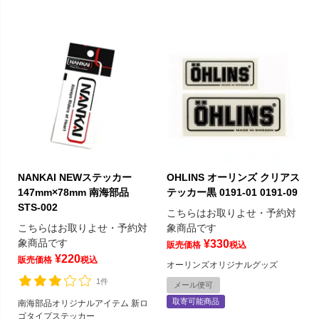
NANKAI NEWステッカー
OHLINS オーリンズ クリアス
147mm×78mm 南海部品
テッカー黒 0191-01 0191-09
STS-002
こちらはお取りよせ・予約対
こちらはお取りよせ・予約対
象商品です
象商品です
¥
330
販売価格
税込
¥
220
販売価格
税込
オーリンズオリジナルグッズ
1件
メール便可
取寄可能商品
南海部品オリジナルアイテム 新ロ
ゴタイプステッカー