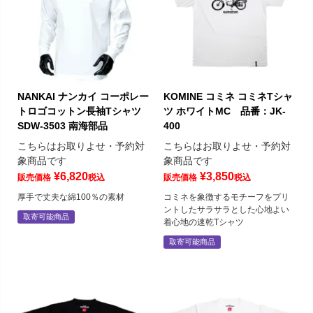
NANKAI ナンカイ コーポレー
KOMINE コミネ コミネTシャ
トロゴコットン長袖Tシャツ
ツ ホワイトMC 品番：JK-
SDW-3503 南海部品
400
こちらはお取りよせ・予約対
こちらはお取りよせ・予約対
象商品です
象商品です
¥
6,820
¥
3,850
販売価格
税込
販売価格
税込
厚手で丈夫な綿100％の素材
コミネを象徴するモチーフをプリ
ントしたサラサラとした心地よい
取寄可能商品
着心地の速乾Tシャツ
取寄可能商品