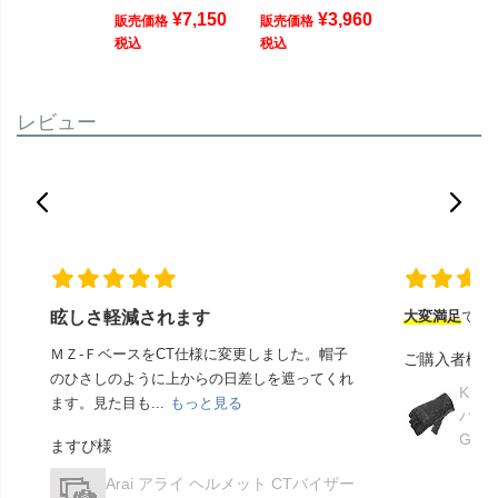
¥
7,150
¥
3,960
販売価格
販売価格
税込
税込
レビュー
眩しさ軽減されます
大変満足
でし
ＭＺ-ＦベースをCT仕様に変更しました。帽子
ご購入者様
のひさしのように上からの日差しを遮ってくれ
KOM
ます。見た目も...
もっと見る
ハー
GK-
ますぴ様
Arai アライ ヘルメット CTバイザー