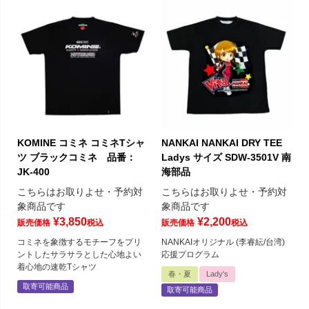
KOMINE コミネ コミネTシャ
NANKAI NANKAI DRY TEE
ツ ブラックコミネ 品番：
Ladys サイズ SDW-3501V 南
JK-400
海部品
こちらはお取りよせ・予約対
こちらはお取りよせ・予約対
象商品です
象商品です
¥
3,850
¥
2,200
販売価格
税込
販売価格
税込
コミネを象徴するモチーフをプリ
NANKAIオリジナル (李睿紜/台湾)
ントしたサラサラとした心地よい
応援プログラム
着心地の速乾Tシャツ
春・夏
Lady's
取寄可能商品
取寄可能商品