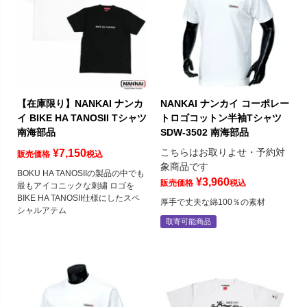
【在庫限り】NANKAI ナンカ
NANKAI ナンカイ コーポレー
イ BIKE HA TANOSII Tシャツ
トロゴコットン半袖Tシャツ
南海部品
SDW-3502 南海部品
こちらはお取りよせ・予約対
¥
7,150
販売価格
税込
象商品です
BOKU HA TANOSIIの製品の中でも
¥
3,960
販売価格
税込
最もアイコニックな刺繍 ロゴを
BIKE HA TANOSII仕様にしたスペ
厚手で丈夫な綿100％の素材
シャルアテム
取寄可能商品