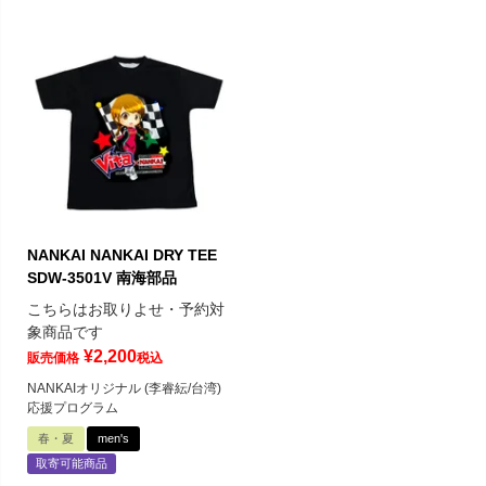
NANKAI NANKAI DRY TEE
SDW-3501V 南海部品
こちらはお取りよせ・予約対
象商品です
¥
2,200
販売価格
税込
NANKAIオリジナル (李睿紜/台湾)
応援プログラム
春・夏
men's
取寄可能商品