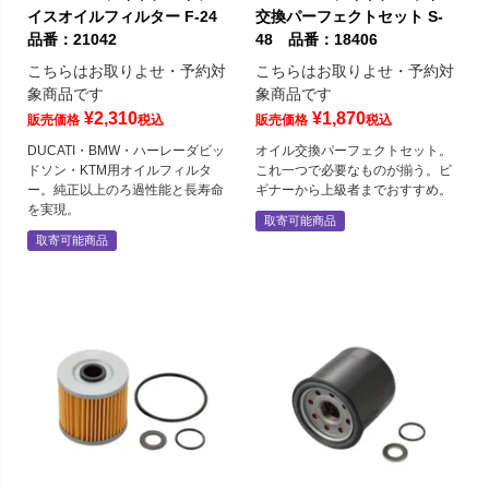
イスオイルフィルター F-24
交換パーフェクトセット S-
品番：21042
48 品番：18406
こちらはお取りよせ・予約対
こちらはお取りよせ・予約対
象商品です
象商品です
¥
2,310
¥
1,870
販売価格
税込
販売価格
税込
DUCATI・BMW・ハーレーダビッ
オイル交換パーフェクトセット。
ドソン・KTM用オイルフィルタ
これ一つで必要なものが揃う。ビ
ー。純正以上のろ過性能と長寿命
ギナーから上級者までおすすめ。
を実現。
取寄可能商品
取寄可能商品