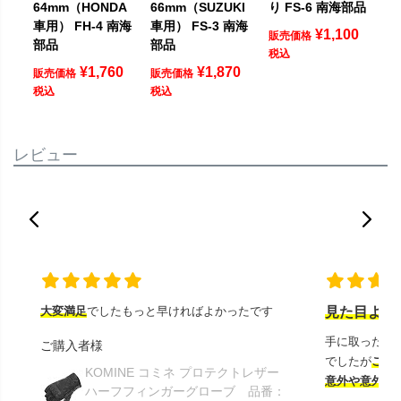
64mm（HONDA
66mm（SUZUKI
り FS-6 南海部品
車用） FH-4 南海
車用） FS-3 南海
¥
1,100
販売価格
部品
部品
税込
¥
1,760
¥
1,870
販売価格
販売価格
税込
税込
レビュー
大変満足
でしたもっと早ければよかったです
見た目より
手に取ったと
ご購入者様
でしたが
この
KOMINE コミネ プロテクトレザー
意外や意外ス
ハーフフィンガーグローブ 品番：