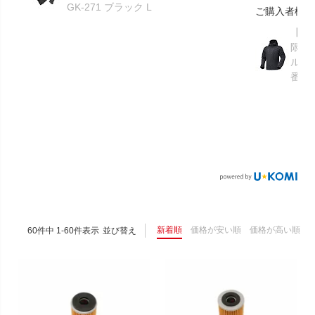
GK-271 ブラック L
ご購入者様
【GR
限り】
ルメ
番：S
新着順
価格が安い順
価格が高い順
60
件中
1
-
60
件表示
並び替え