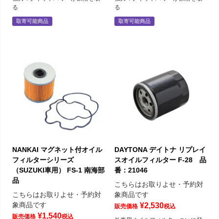
る
る
取寄可能商品
取寄可能商品
NANKAI マグネット付オイル
DAYTONA デイトナ リプレイ
フィルターシリーズ
スオイルフィルター F-28 品
（SUZUKI車用） FS-1 南海部
番：21046
品
こちらはお取りよせ・予約対
こちらはお取りよせ・予約対
象商品です
象商品です
¥
2,530
販売価格
税込
¥
1,540
販売価格
税込