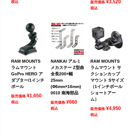
¥
3,520
税込
販売価格
税込
RAM MOUNTS
NANKAI アルミ
RAM MOUNTS
ラムマウント
メカステー Z型曲
ラムマウント サ
GoPro HERO ア
全長200×幅
クションカップ
ダプター/1インチ
25mm
マウント Sサイズ
ボール
(Φ6mm×16mm)
（1インチボール
0010 南海部品
ショートアー
¥
1,650
販売価格
ム）
¥
660
税込
販売価格
¥
4,950
税込
販売価格
税込