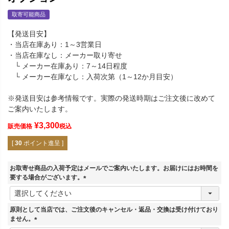
取寄可能商品
【発送目安】
・当店在庫あり：1～3営業日
・当店在庫なし：メーカー取り寄せ
└ メーカー在庫あり：7～14日程度
└ メーカー在庫なし：入荷次第（1～12か月目安）
※発送目安は参考情報です。実際の発送時期はご注文後に改めて
ご案内いたします。
¥
3,300
販売価格
税込
[
30
ポイント進呈 ]
お取寄せ商品の入荷予定はメールでご案内いたします。お届けにはお時間を
要する場合がございます。
(
必
須
原則として当店では、ご注文後のキャンセル・返品・交換は受け付けており
)
ません。