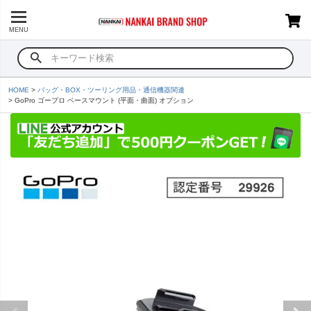
MENU
HOME
バッグ・BOX・ツーリング用品・通信機器関連
GoPro ゴープロ ベースマウント (平面・曲面) オプション