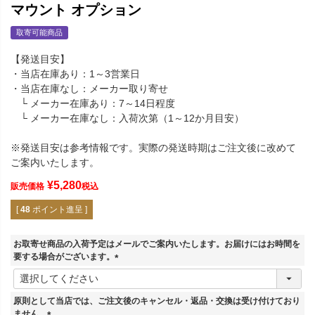
マウント オプション
取寄可能商品
【発送目安】
・当店在庫あり：1～3営業日
・当店在庫なし：メーカー取り寄せ
└ メーカー在庫あり：7～14日程度
└ メーカー在庫なし：入荷次第（1～12か月目安）
※発送目安は参考情報です。実際の発送時期はご注文後に改めて
ご案内いたします。
¥
5,280
販売価格
税込
[
48
ポイント進呈 ]
お取寄せ商品の入荷予定はメールでご案内いたします。お届けにはお時間を
要する場合がございます。
(
必
須
原則として当店では、ご注文後のキャンセル・返品・交換は受け付けており
)
ません。