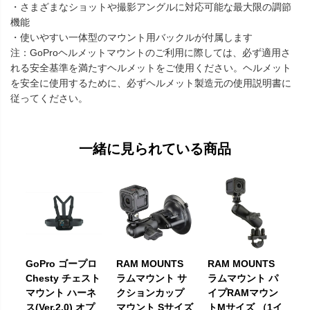
・さまざまなショットや撮影アングルに対応可能な最大限の調節
機能
・使いやすい一体型のマウント用バックルが付属します
注：GoProヘルメットマウントのご利用に際しては、必ず適用さ
れる安全基準を満たすヘルメットをご使用ください。ヘルメット
を安全に使用するために、必ずヘルメット製造元の使用説明書に
従ってください。
一緒に見られている商品
GoPro ゴープロ
RAM MOUNTS
RAM MOUNTS
Chesty チェスト
ラムマウント サ
ラムマウント パ
マウント ハーネ
クションカップ
イプRAMマウン
ス(Ver.2.0) オプ
マウント Sサイズ
トMサイズ （1イ