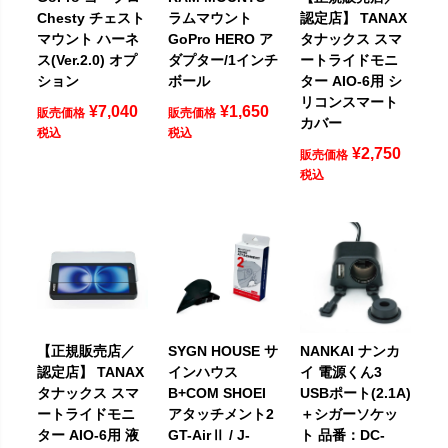
Chesty チェスト
ラムマウント
認定店】 TANAX
マウント ハーネ
GoPro HERO ア
タナックス スマ
ス(Ver.2.0) オプ
ダプター/1インチ
ートライドモニ
ション
ボール
ター AIO-6用 シ
リコンスマート
¥
7,040
¥
1,650
販売価格
販売価格
カバー
税込
税込
¥
2,750
販売価格
税込
【正規販売店／
SYGN HOUSE サ
NANKAI ナンカ
認定店】 TANAX
インハウス
イ 電源くん3
タナックス スマ
B+COM SHOEI
USBポート(2.1A)
ートライドモニ
アタッチメント2
＋シガーソケッ
ター AIO-6用 液
GT-AirⅡ / J-
ト 品番：DC-