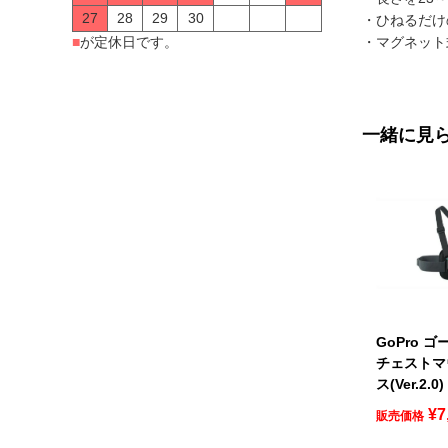
27
28
29
30
・ひねるだけ
■
が定休日です。
・マグネット
一緒に見
GoPro ゴ
チェストマ
ス(Ver.2.
¥
7
販売価格