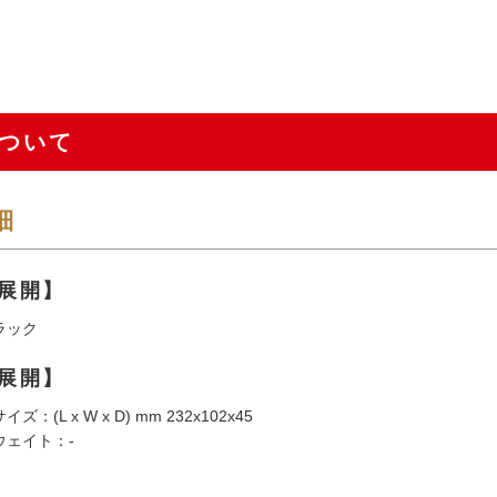
ついて
細
展開】
ラック
展開】
：(L x W x D) mm 232x102x45
ウェイト：-