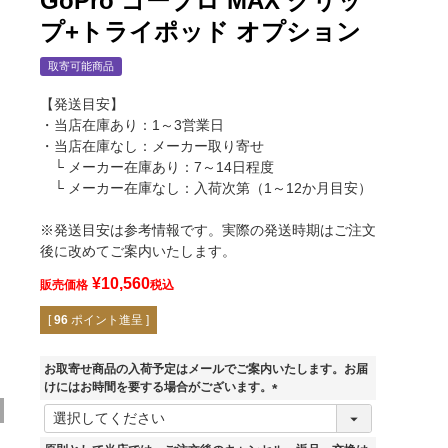
GoPro ゴープロ MAX グリッ
プ+トライポッド オプション
取寄可能商品
【発送目安】
・当店在庫あり：1～3営業日
・当店在庫なし：メーカー取り寄せ
└ メーカー在庫あり：7～14日程度
└ メーカー在庫なし：入荷次第（1～12か月目安）
※発送目安は参考情報です。実際の発送時期はご注文
後に改めてご案内いたします。
¥
10,560
販売価格
税込
[
96
ポイント進呈 ]
お取寄せ商品の入荷予定はメールでご案内いたします。お届
けにはお時間を要する場合がございます。
(
必
須