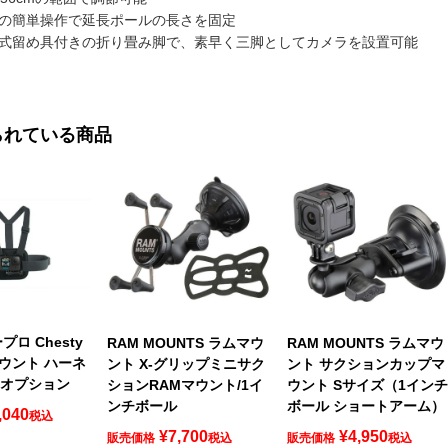
の簡単操作で延長ポールの長さを固定
式留め具付きの折り畳み脚で、素早く三脚としてカメラを設置可能
られている商品
ープロ Chesty
RAM MOUNTS ラムマウ
RAM MOUNTS ラムマウ
ウント ハーネ
ント X-グリップミニサク
ント サクションカップマ
0) オプション
ションRAMマウント/1イ
ウント Sサイズ（1イン
ンチボール
ボール ショートアーム）
,040
税込
¥
7,700
¥
4,950
販売価格
税込
販売価格
税込