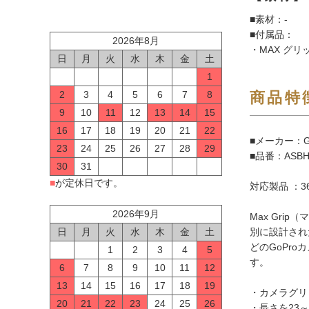
■素材：-
■付属品：
2026年8月
・MAX グ
日
月
火
水
木
金
土
1
2
3
4
5
6
7
8
商品特
9
10
11
12
13
14
15
16
17
18
19
20
21
22
■メーカー：G
23
24
25
26
27
28
29
■品番：ASBH
30
31
■
が定休日です。
対応製品 ：3
2026年9月
Max Gr
日
月
火
水
木
金
土
別に設計され
どのGoPr
1
2
3
4
5
す。
6
7
8
9
10
11
12
13
14
15
16
17
18
19
・カメラグリ
20
21
22
23
24
25
26
・長さを23～