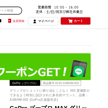
カート
会員登録
マイページ
GoPro（ゴープロ）
商品番号
8155-ASBHM-002
グリップがショットに映り込むことなく 360 度撮影が
できるよう特別に設計された多目的マウント。品番：
ASBHM-002 (GoPro正規販売店)