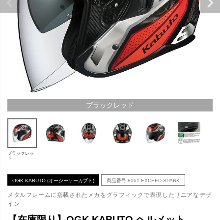
ブラックレッド
ブラックレッ
ド
OGK KABUTO (オージーケーカブト)
商品番号
8061-EXCEED-SPARK
メタルフレームに搭載されたメカをグラフィックで表現したリニアなデザ
イン
【在庫限り】OGK KABUTO ヘルメット