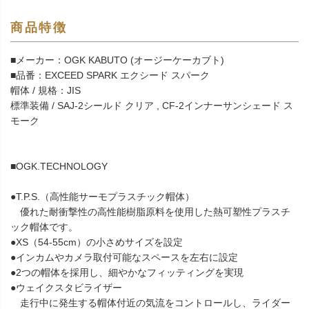
商品特徴
■メーカー：OGK KABUTO (オージーケーカブト)
■品番：EXCEED SPARK エクシード スパーク
帽体 / 規格：JIS
標準装備 / SAJ-2シールド クリア , CF-2インナーサンシェード ス
モーク
■OGK.TECHNOLOGY
●T.P.S.（高性能サーモプラスチック帽体）
優れた耐衝撃性の高性能樹脂原料を使用した熱可塑性プラスチ
ック帽体です。
●XS（54-55cm）の小さめサイズを設定
●インカムやカメラ取付可能なスペースを左右に設定
●2つの帽体を採用し、細やかなフィッティングを実現
●ウェイクスタビライザー
走行中に発生する帽体付近の気流をコントロールし、ライダー