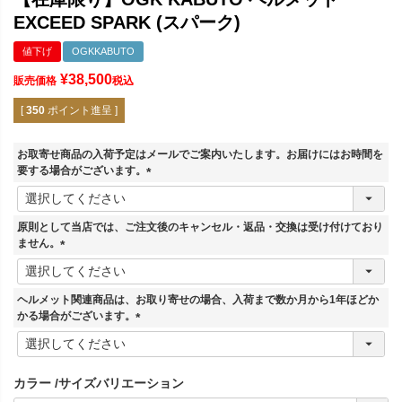
EXCEED SPARK (スパーク)
値下げ
OGKKABUTO
¥
38,500
販売価格
税込
[
350
ポイント進呈 ]
お取寄せ商品の入荷予定はメールでご案内いたします。お届けにはお時間を
要する場合がございます。
(
必
須
原則として当店では、ご注文後のキャンセル・返品・交換は受け付けており
)
ません。
(
必
須
ヘルメット関連商品は、お取り寄せの場合、入荷まで数か月から1年ほどか
)
かる場合がございます。
(
必
須
カラー
サイズバリエーション
)