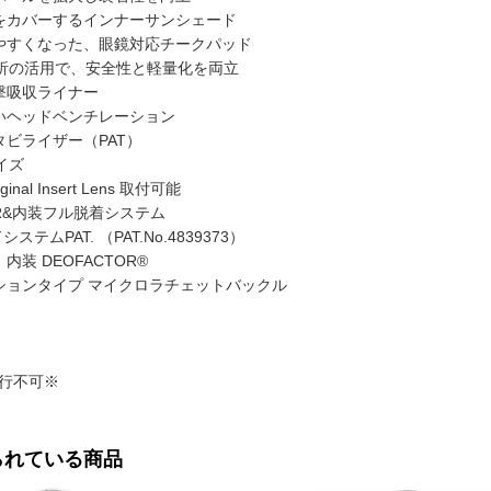
をカバーするインナーサンシェード
やすくなった、眼鏡対応チークパッド
解析の活用で、安全性と軽量化を両立
撃吸収ライナー
いヘッドベンチレーション
タビライザー（PAT）
イズ
riginal Insert Lens 取付可能
XR&内装フル脱着システム
ステムPAT. （PAT.No.4839373）
内装 DEOFACTOR®
ションタイプ マイクロラチェットバックル
行不可※
られている商品