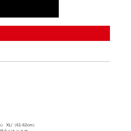
m） XL/（61-62cm）