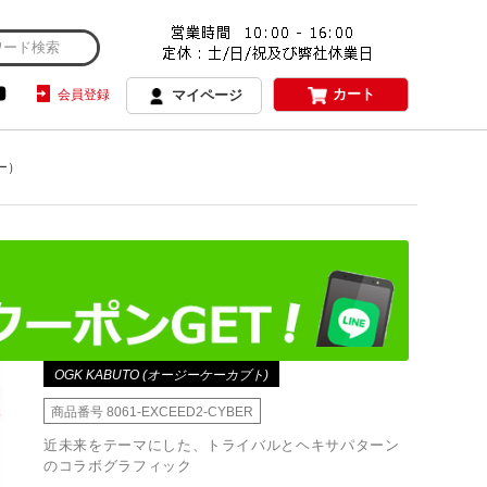
カート
会員登録
マイページ
バー）
OGK KABUTO (オージーケーカブト)
商品番号
8061-EXCEED2-CYBER
近未来をテーマにした、トライバルとヘキサパターン
のコラボグラフィック