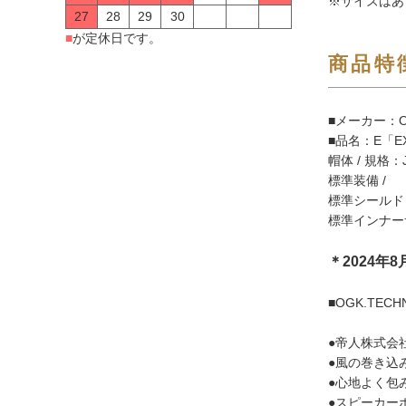
※サイズはあ
27
28
29
30
■
が定休日です。
商品特
■メーカー：O
■品名：E「EX
帽体 / 規格：J
標準装備 /
標準シールド：S
標準インナー
＊2024年
■OGK.TECH
●帝人株式会
●風の巻き込
●心地よく包
●スピーカー