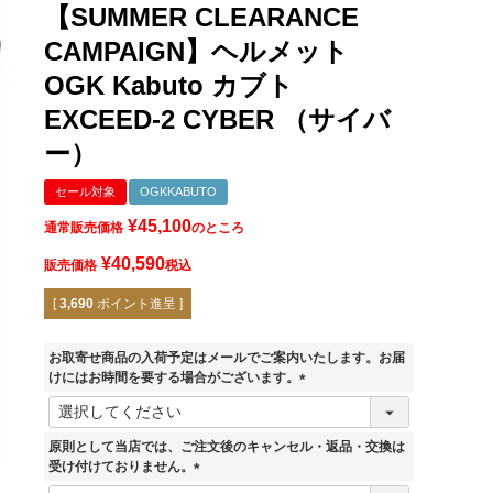
【SUMMER CLEARANCE
CAMPAIGN】ヘルメット
OGK Kabuto カブト
EXCEED-2 CYBER （サイバ
ー）
セール対象
OGKKABUTO
¥
45,100
通常販売価格
のところ
¥
40,590
販売価格
税込
[
3,690
ポイント進呈 ]
お取寄せ商品の入荷予定はメールでご案内いたします。お届
けにはお時間を要する場合がございます。
(
必
須
原則として当店では、ご注文後のキャンセル・返品・交換は
パールホワイトブラック
)
受け付けておりません。
(