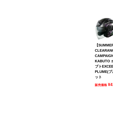
【SUMME
CLEARAN
CAMPAIG
KABUTO
ブトEXCEE
PLUME(
ット
¥
4
販売価格