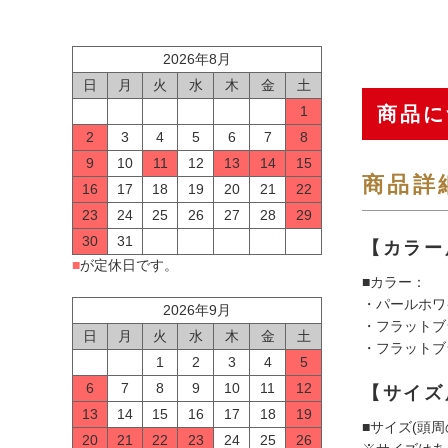
2026年8月
日
月
火
水
木
金
土
1
商品に
2
3
4
5
6
7
8
9
10
11
12
13
14
15
商品詳
16
17
18
19
20
21
22
23
24
25
26
27
28
29
30
31
【カラー
■
が定休日です。
■カラー：
・パールホワ
2026年9月
・フラットブ
日
月
火
水
木
金
土
・フラットブ
1
2
3
4
5
6
7
8
9
10
11
12
【サイズ
13
14
15
16
17
18
19
■サイズ(頭周のめ
20
21
22
23
24
25
26