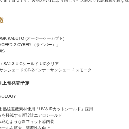
くまで目安です。製品の設計により同じサイズ表示でも装着感が異なる
徴
GK KABUTO (オージーケーカブト)
CEED-2 CYBER （サイバー）」
IS
AJ-3 UICシールド UICクリア
サンシェード:CF-2インナーサンシェード スモーク
8月上旬発売予定
NOLOGY
社 熱線遮蔽素材使用「UV＆IRカットシールド」採用
みを軽減する新設計エアロシールド
み込むような新フィット感内装
ホールを拡大し装着性を向上