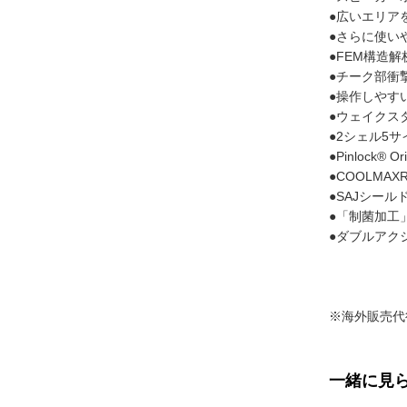
●広いエリア
●さらに使い
●FEM構造
●チーク部衝
●操作しやす
●ウェイクス
●2シェル5サ
●Pinlock® O
●COOLMA
●SAJシールドシ
●「制菌加工」
●ダブルアク
※海外販売代
一緒に見