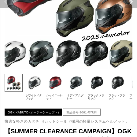
ホワイトメタ
シャイニーレ
ミディアムグ
ブラックメタ
フラットブラ
フラ
リック
ッド
レー
リック
ック
ーテ
OGK KABUTO (オージーケーカブト)
商品番号
8061-RYUKI
快適な軽さのカタチ IRカットシールド採用の軽量システムヘルメット。
【SUMMER CLEARANCE CAMPAIGN】OGK