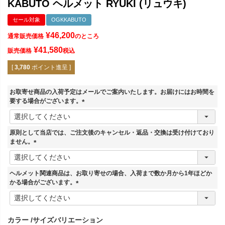
KABUTO ヘルメット RYUKI (リュウキ)
セール対象
OGKKABUTO
¥
46,200
通常販売価格
のところ
¥
41,580
販売価格
税込
[
3,780
ポイント進呈 ]
お取寄せ商品の入荷予定はメールでご案内いたします。お届けにはお時間を
要する場合がございます。
(
必
須
原則として当店では、ご注文後のキャンセル・返品・交換は受け付けており
)
ません。
(
必
須
ヘルメット関連商品は、お取り寄せの場合、入荷まで数か月から1年ほどか
)
かる場合がございます。
(
必
須
カラー
サイズバリエーション
)