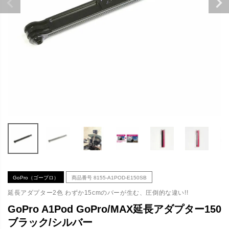
GoPro（ゴープロ）
商品番号
8155-A1POD-E150SB
延長アダプター2色 わずか15cmのバーが生む、圧倒的な違い!!
GoPro A1Pod GoPro/MAX延長アダプター150
ブラック/シルバー