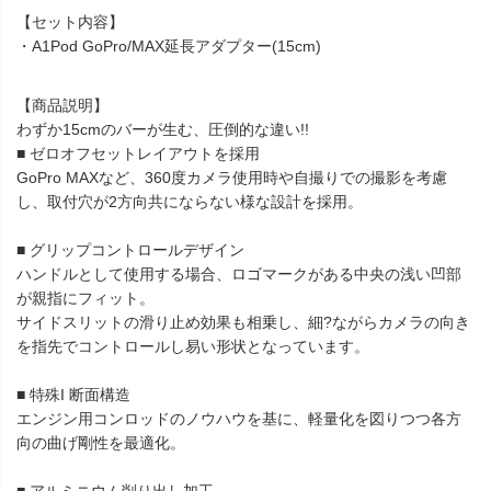
【セット内容】
・A1Pod GoPro/MAX延長アダプター(15cm)
【商品説明】
わずか15cmのバーが生む、圧倒的な違い!!
■ ゼロオフセットレイアウトを採用
GoPro MAXなど、360度カメラ使用時や自撮りでの撮影を考慮
し、取付穴が2方向共にならない様な設計を採用。
■ グリップコントロールデザイン
ハンドルとして使用する場合、ロゴマークがある中央の浅い凹部
が親指にフィット。
サイドスリットの滑り止め効果も相乗し、細?ながらカメラの向き
を指先でコントロールし易い形状となっています。
■ 特殊I 断面構造
エンジン用コンロッドのノウハウを基に、軽量化を図りつつ各方
向の曲げ剛性を最適化。