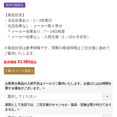
取寄可能商品
【発送目安】
・当店在庫あり：1～3営業日
・当店在庫なし：メーカー取り寄せ
└ メーカー在庫あり：7～14日程度
└ メーカー在庫なし：入荷次第（1～12か月目安）
※発送目安は参考情報です。実際の発送時期はご注文後に改めて
ご案内いたします。
¥
3,960
販売価格
税込
[
36
ポイント進呈 ]
お取寄せ商品の入荷予定はメールでご案内いたします。お届けにはお時間を
要する場合がございます。
(
必
須
原則として当店では、ご注文後のキャンセル・返品・交換は受け付けており
)
ません。
(