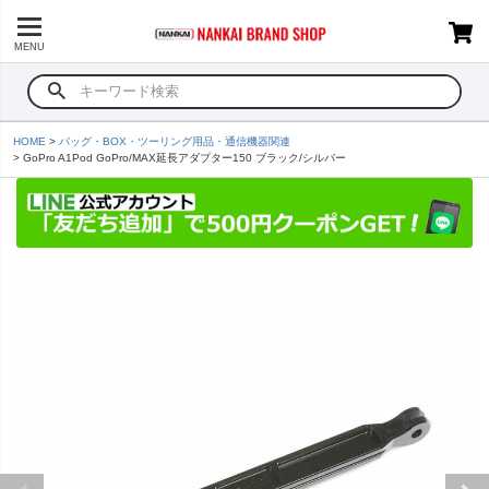
MENU
HOME
バッグ・BOX・ツーリング用品・通信機器関連
GoPro A1Pod GoPro/MAX延長アダプター150 ブラック/シルバー