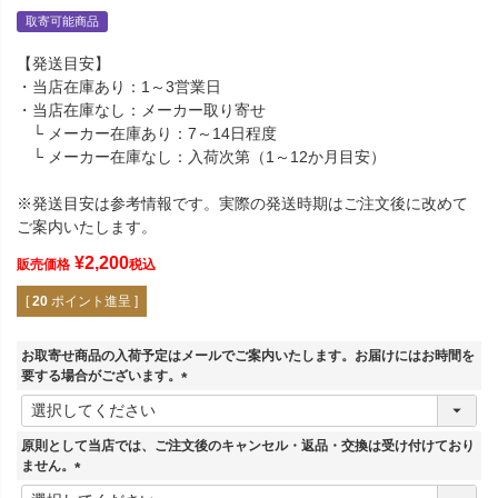
取寄可能商品
【発送目安】
・当店在庫あり：1～3営業日
・当店在庫なし：メーカー取り寄せ
└ メーカー在庫あり：7～14日程度
└ メーカー在庫なし：入荷次第（1～12か月目安）
※発送目安は参考情報です。実際の発送時期はご注文後に改めて
ご案内いたします。
¥
2,200
販売価格
税込
[
20
ポイント進呈 ]
お取寄せ商品の入荷予定はメールでご案内いたします。お届けにはお時間を
要する場合がございます。
(
必
須
原則として当店では、ご注文後のキャンセル・返品・交換は受け付けており
)
ません。
(