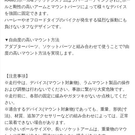
RAMのボール&ソケットシステムはラバーコーティングされたボー
ルと剛性の高いアームとマウントパーツによって様々なデバイス
を強固に固定できます。
ハーレーやオフロードタイプのバイクが発生する猛烈な振動にも
負けないタフなデザインです。
▼自由度の高いマウント方法
アダプターパーツ、ソケットパーツと組み合わせて使うことで?由
度の高いマウント方法を実現します。
【注意事項】
※走行中は、デバイス(マウント対象物)、ラムマウント製品の操作
および調整は行わないでください。事故に繋がり大変危険です。
※走行前に、各部の固定に緩みやガタツキがないか点検してくだ
さい。
※適合するデバイス(マウント対象物)であっても、重量、形状(寸
法)、材質、追加アクセサリーなどの組み合わせによっては、正常
に装着できない場合があります。
※小さいボールサイズや、長いソケットアームは、重量物のマウ