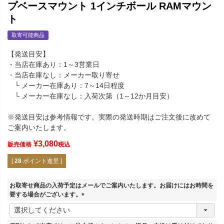
プベースマウント 1インチボール RAMマウン
ト
取寄可能商品
【発送目安】
・当店在庫あり：1～3営業日
・当店在庫なし：メーカー取り寄せ
└ メーカー在庫あり：7～14日程度
└ メーカー在庫なし：入荷次第（1～12か月目安）
※発送目安は参考情報です。実際の発送時期はご注文後に改めて
ご案内いたします。
¥
3,080
販売価格
税込
[
28
ポイント進呈 ]
お取寄せ商品の入荷予定はメールでご案内いたします。お届けにはお時間を
要する場合がございます。
(
必
須