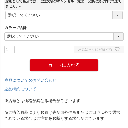
原則として当店では、ご注文後のキャンセル・返品・交換は受け付けており
)
ません。
(
必
須
カラー
品番
)
お気に入りに登録する
カートに入れる
商品についてのお問い合わせ
返品特約について
※店頭とは価格が異なる場合がございます
※ご購入商品によりお届け先が国外住所またはご自宅以外で選択
されている場合はご注文をお断りする場合がございます