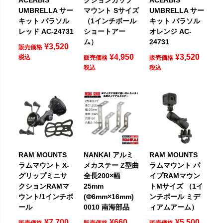
UMBRELLA サー
マウント Sサイズ
UMBRELLA サー
キット パラソル
（1インチボール
キット パラソル
レッド AC-24731
ショートアー
オレンジ AC-
ム）
24731
¥
3,520
販売価格
¥
4,950
¥
3,520
税込
販売価格
販売価格
税込
税込
RAM MOUNTS
NANKAI アルミ
RAM MOUNTS
ラムマウント X-
メカステー Z型曲
ラムマウント パ
グリップミニサ
全長200×幅
イプRAMマウン
クションRAMマ
25mm
トMサイズ （1イ
ウント/1インチボ
(Φ6mm×16mm)
ンチボール ミデ
ール
0010 南海部品
ィアムアーム）
¥
7,700
¥
660
¥
5,500
販売価格
販売価格
販売価格