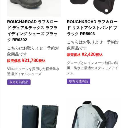
ROUGH&ROAD ラフ＆ロー
ROUGH&ROAD ラフ＆ロー
ド デュアルテックス ラフラ
ド リストアシストバンド ブ
イディング シューズ ブラッ
ラック RR5903
ク RR6302
こちらはお取りよせ・予約対
こちらはお取りよせ・予約対
象商品です
象商品です
¥
2,420
販売価格
税込
¥
21,780
販売価格
税込
グローブとレインスーツ袖口の防
風・防水に最適のスグレモノアイ
Vibramソールを採用した軽量防水
テム
透湿ダイヤルシューズ
取寄可能商品
取寄可能商品