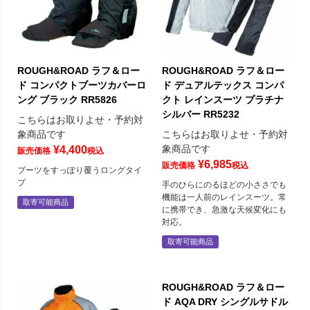
ROUGH&ROAD ラフ＆ロー
ROUGH&ROAD ラフ＆ロー
ド コンパクトブーツカバーロ
ド デュアルテックス コンパ
ング ブラック RR5826
クト レインスーツ プラチナ
シルバー RR5232
こちらはお取りよせ・予約対
象商品です
こちらはお取りよせ・予約対
象商品です
¥
4,400
販売価格
税込
¥
6,985
販売価格
税込
ブーツをすっぽり覆うロングタイ
プ
手のひらにのるほどの小ささでも
機能は一人前のレインスーツ。常
取寄可能商品
に携帯でき、急激な天候変化にも
対応。
取寄可能商品
ROUGH&ROAD ラフ＆ロー
ド AQA DRY シングルサドル