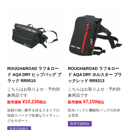
ROUGH&ROAD ラフ＆ロー
ROUGH&ROAD ラフ＆ロー
ド AQA DRY ヒップバッグ ブ
ド AQA DRY ホルスター ブラ
ラック RR9510
ックレッド RR9313
こちらはお取りよせ・予約対
こちらはお取りよせ・予約対
象商品です
象商品です
¥
10,230
¥
7,150
販売価格
税込
販売価格
税込
抜群の使い勝手を誇る３タイプの
防水バッグと機能性バッグの共存
収納スペースで快適なライディン
を実現
グをサポート
取寄可能商品
取寄可能商品