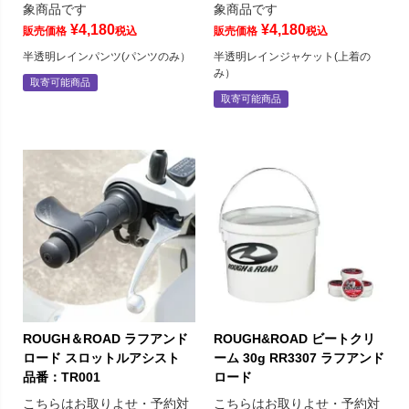
象商品です
象商品です
¥
4,180
¥
4,180
販売価格
税込
販売価格
税込
半透明レインパンツ(パンツのみ）
半透明レインジャケット(上着の
み）
取寄可能商品
取寄可能商品
ROUGH＆ROAD ラフアンド
ROUGH&ROAD ビートクリ
ロード スロットルアシスト
ーム 30g RR3307 ラフアンド
品番：TR001
ロード
こちらはお取りよせ・予約対
こちらはお取りよせ・予約対