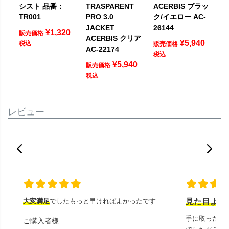
シスト 品番：
TRASPARENT
ACERBIS ブラッ
TR001
PRO 3.0
ク/イエロー AC-
JACKET
26144
¥
1,320
販売価格
ACERBIS クリア
¥
5,940
税込
販売価格
AC-22174
税込
¥
5,940
販売価格
税込
レビュー
大変満足
でしたもっと早ければよかったです
見た目より
手に取ったと
ご購入者様