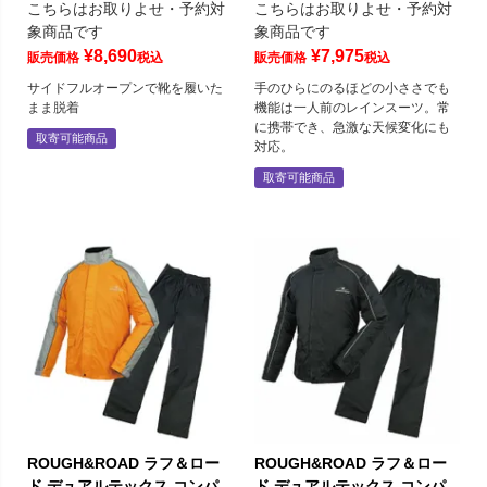
こちらはお取りよせ・予約対
こちらはお取りよせ・予約対
象商品です
象商品です
¥
8,690
¥
7,975
販売価格
税込
販売価格
税込
サイドフルオープンで靴を履いた
手のひらにのるほどの小ささでも
まま脱着
機能は一人前のレインスーツ。常
に携帯でき、急激な天候変化にも
取寄可能商品
対応。
取寄可能商品
ROUGH&ROAD ラフ＆ロー
ROUGH&ROAD ラフ＆ロー
ド デュアルテックス コンパ
ド デュアルテックス コンパ