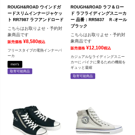
ROUGH&ROAD ウインドガ
ROUGH&ROAD ラフ＆ロー
ードスリムインナージャケッ
ド ラフライディングスニーカ
ト RR7987 ラフアンドロード
ー 品番：RR5837 Ｒ-オール
ブラック
こちらはお取りよせ・予約対
象商品です
こちらはお取りよせ・予約対
象商品です
¥
8,580
販売価格
税込
¥
12,100
販売価格
税込
フリースタイプの電熱インナーパ
ーカ
カジュアルなライディングスニー
カーに バイクに乗るための機能を
men's
ギュッと凝縮
取寄可能商品
取寄可能商品