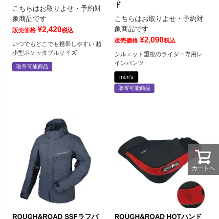
ド
こちらはお取りよせ・予約対
象商品です
こちらはお取りよせ・予約対
象商品です
¥
2,420
販売価格
税込
¥
2,090
販売価格
税込
いつでもどこでも携帯しやすい 超
小型ポケッタブルサイズ
シルエット重視のライダー専用レ
インパンツ
取寄可能商品
men's
取寄可能商品
カートへ
ROUGH&ROAD SSFラフパ
ROUGH&ROAD HOTハンド