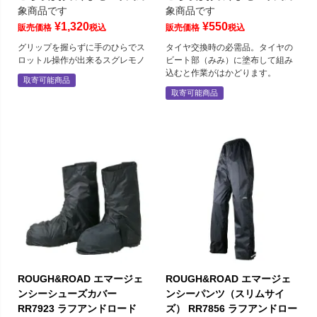
象商品です
象商品です
¥
1,320
¥
550
販売価格
税込
販売価格
税込
グリップを握らずに手のひらでス
タイヤ交換時の必需品。タイヤの
ロットル操作が出来るスグレモノ
ビート部（みみ）に塗布して組み
込むと作業がはかどります。
取寄可能商品
取寄可能商品
ROUGH&ROAD エマージェ
ROUGH&ROAD エマージェ
ンシーシューズカバー
ンシーパンツ（スリムサイ
RR7923 ラフアンドロード
ズ） RR7856 ラフアンドロー