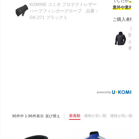
でしたが
この
KOMINE コミネ プロテクトレザー
意外や意外ス
ハーフフィンガーグローブ 品番：
GK-271 ブラック L
ご購入者様
【GR
限り】
ルメ
番：S
新着順
価格が安い順
価格が高い順
96
件中
1
-
96
件表示
並び替え