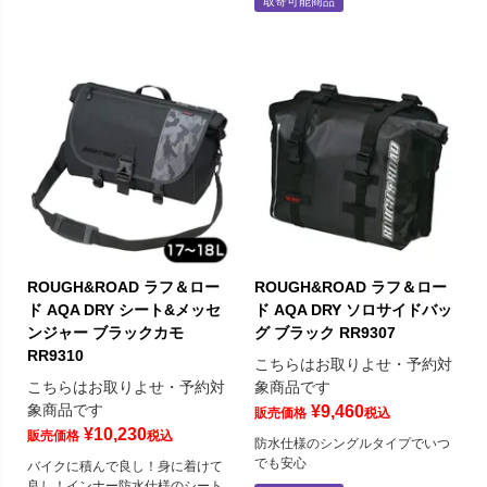
取寄可能商品
ROUGH&ROAD ラフ＆ロー
ROUGH&ROAD ラフ＆ロー
ド AQA DRY シート&メッセ
ド AQA DRY ソロサイドバッ
ンジャー ブラックカモ
グ ブラック RR9307
RR9310
こちらはお取りよせ・予約対
こちらはお取りよせ・予約対
象商品です
象商品です
¥
9,460
販売価格
税込
¥
10,230
販売価格
税込
防水仕様のシングルタイプでいつ
でも安心
バイクに積んで良し！身に着けて
良し！インナー防水仕様のシート