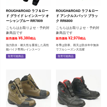
ROUGH&ROAD ラフ＆ロー
ROUGH&ROAD ラフ＆ロー
ド グライド レインスーツ オ
ド アンクルスパッツ ブラッ
ーシャンブルー RR7809
ク RR6800
こちらはお取りよせ・予約対
こちらはお取りよせ・予約対
象商品です
象商品です
¥
6,380
¥
2,970
販売価格
税込
販売価格
税込
強力防水・耐久性を重視した高性
冬季は防寒、雨天は防水年中無休
能バイク専用レインスーツ
でフルシーズン大活躍
取寄可能商品
取寄可能商品