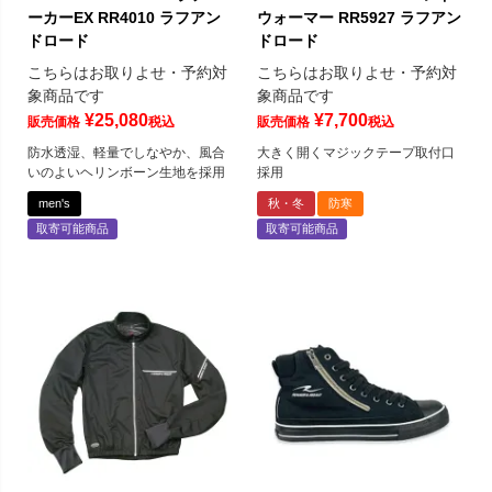
ーカーEX RR4010 ラフアン
ウォーマー RR5927 ラフアン
ドロード
ドロード
こちらはお取りよせ・予約対
こちらはお取りよせ・予約対
象商品です
象商品です
¥
25,080
¥
7,700
販売価格
税込
販売価格
税込
防水透湿、軽量でしなやか、風合
大きく開くマジックテープ取付口
いのよいヘリンボーン生地を採用
採用
men's
秋・冬
防寒
取寄可能商品
取寄可能商品