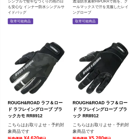
シンプルで堅牢なつくりの雨の日
透湿防水素材HIPORAで雨を、ク
も安心な インナー防水シングルサ
ールマックスで汗を克服したレイ
イドバッグ
ングローブ
取寄可能商品
取寄可能商品
ROUGH&ROAD ラフ＆ロー
ROUGH&ROAD ラフ＆ロー
ド ラフレイングローブ ブラ
ド ラフレイングローブ ブラ
ックカモ RR8912
ック RR8912
こちらはお取りよせ・予約対
こちらはお取りよせ・予約対
象商品です
象商品です
¥
4,620
¥
5,280
販売価格
税込
販売価格
税込