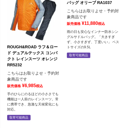
バッグ オリーブ RA1037
こちらはお取りよせ・予約対
象商品です
¥
11,880
販売価格
税込
雨の日も安心なインナー防水シン
グルサドルバッグ。「大きすぎ
ず、小さすぎず、丁度いい」 ベス
ROUGH&ROAD ラフ＆ロー
トサイズの9.5L
ド デュアルテックス コンパ
取寄可能商品
クト レインスーツ オレンジ
RR5232
こちらはお取りよせ・予約対
象商品です
¥
6,985
販売価格
税込
手のひらにのるほどの小ささでも
機能は一人前のレインスーツ。常
に携帯でき、急激な天候変化にも
対応。
取寄可能商品