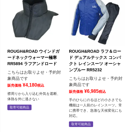
ROUGH&ROAD ウインドガ
ROUGH&ROAD ラフ＆ロー
ードネックウォーマー極寒
ド デュアルテックス コンパ
RR5894 ラフアンドロード
クト レインスーツ オーシャ
ンブルー RR5232
こちらはお取りよせ・予約対
象商品です
こちらはお取りよせ・予約対
象商品です
¥
4,180
販売価格
税込
¥
6,985
販売価格
税込
襟周りから入り込む外気を遮断、
体熱を外に逃さない
手のひらにのるほどの小ささでも
機能は一人前のレインスーツ。常
取寄可能商品
に携帯でき、急激な天候変化にも
対応。
取寄可能商品