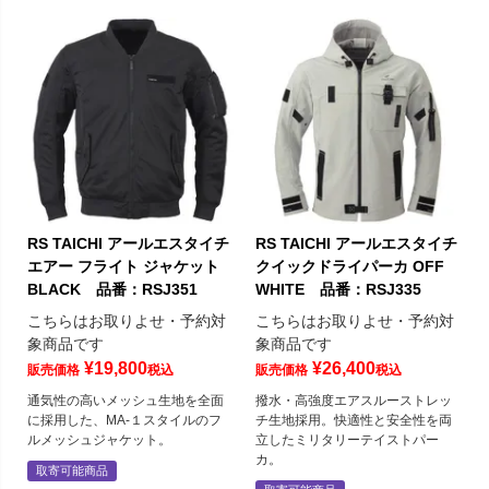
RS TAICHI アールエスタイチ
RS TAICHI アールエスタイチ
エアー フライト ジャケット
クイックドライパーカ OFF
BLACK 品番：RSJ351
WHITE 品番：RSJ335
こちらはお取りよせ・予約対
こちらはお取りよせ・予約対
象商品です
象商品です
¥
19,800
¥
26,400
販売価格
税込
販売価格
税込
通気性の高いメッシュ生地を全面
撥水・高強度エアスルーストレッ
に採用した、MA-１スタイルのフ
チ生地採用。快適性と安全性を両
ルメッシュジャケット。
立したミリタリーテイストパー
カ。
取寄可能商品