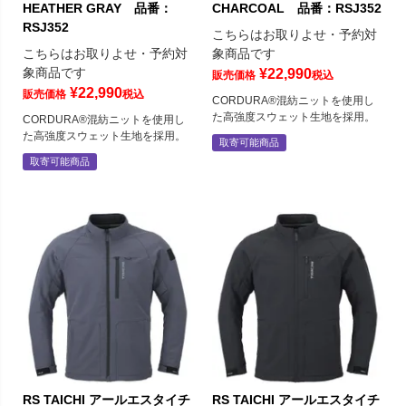
HEATHER GRAY 品番：
CHARCOAL 品番：RSJ352
RSJ352
こちらはお取りよせ・予約対
こちらはお取りよせ・予約対
象商品です
象商品です
¥
22,990
販売価格
税込
¥
22,990
販売価格
税込
CORDURA®混紡ニットを使用し
た高強度スウェット生地を採用。
CORDURA®混紡ニットを使用し
た高強度スウェット生地を採用。
取寄可能商品
取寄可能商品
RS TAICHI アールエスタイチ
RS TAICHI アールエスタイチ