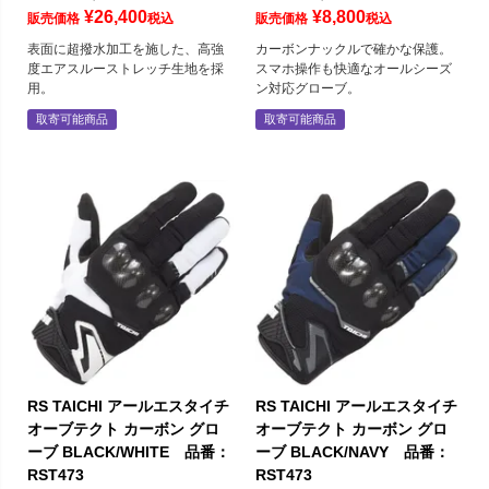
¥
26,400
¥
8,800
販売価格
税込
販売価格
税込
表面に超撥水加工を施した、高強
カーボンナックルで確かな保護。
度エアスルーストレッチ生地を採
スマホ操作も快適なオールシーズ
用。
ン対応グローブ。
取寄可能商品
取寄可能商品
RS TAICHI アールエスタイチ
RS TAICHI アールエスタイチ
オーブテクト カーボン グロ
オーブテクト カーボン グロ
ーブ BLACK/WHITE 品番：
ーブ BLACK/NAVY 品番：
RST473
RST473