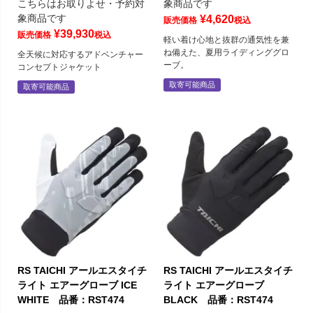
こちらはお取りよせ・予約対
象商品です
象商品です
¥
4,620
販売価格
税込
¥
39,930
販売価格
税込
軽い着け心地と抜群の通気性を兼
ね備えた、夏用ライディンググロ
全天候に対応するアドベンチャー
ーブ。
コンセプトジャケット
取寄可能商品
取寄可能商品
RS TAICHI アールエスタイチ
RS TAICHI アールエスタイチ
ライト エアーグローブ ICE
ライト エアーグローブ
WHITE 品番：RST474
BLACK 品番：RST474