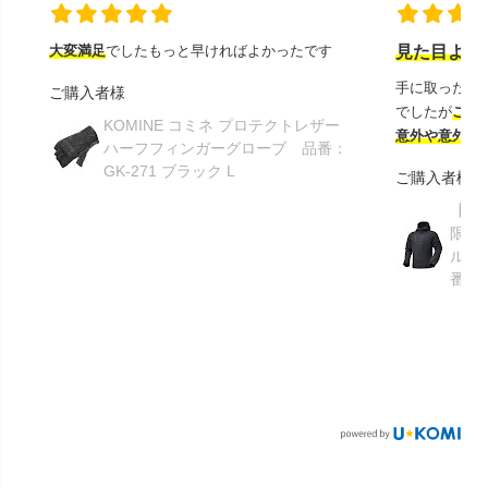
大変満足
でしたもっと早ければよかったです
見た目より
手に取ったと
ご購入者様
でしたが
この
KOMINE コミネ プロテクトレザー
意外や意外ス
ハーフフィンガーグローブ 品番：
GK-271 ブラック L
ご購入者様
【GR
限り】
ルメ
番：S