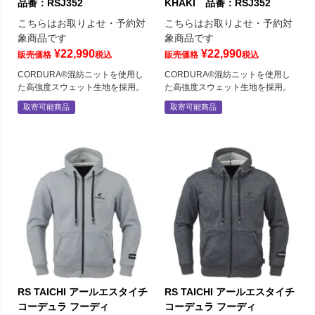
品番：RSJ352
KHAKI 品番：RSJ352
こちらはお取りよせ・予約対
こちらはお取りよせ・予約対
象商品です
象商品です
¥
22,990
¥
22,990
販売価格
税込
販売価格
税込
CORDURA®混紡ニットを使用し
CORDURA®混紡ニットを使用し
た高強度スウェット生地を採用。
た高強度スウェット生地を採用。
取寄可能商品
取寄可能商品
RS TAICHI アールエスタイチ
RS TAICHI アールエスタイチ
コーデュラ フーディ
コーデュラ フーディ