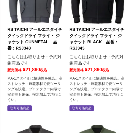
RS TAICHI アールエスタイチ
RS TAICHI アールエスタイチ
クイックドライ フライト ジ
クイックドライ フライト ジ
ャケット GUNMETAL 品
ャケット BLACK 品番：
番：RSJ343
RSJ343
こちらはお取りよせ・予約対
こちらはお取りよせ・予約対
象商品です
象商品です
¥
21,890
¥
21,890
販売価格
税込
販売価格
税込
MA-1スタイルに快適性を融合。高
MA-1スタイルに快適性を融合。高
ストレッチ・速乾素材で夏ツーリ
ストレッチ・速乾素材で夏ツーリ
ングも快適。プロテクター内蔵で
ングも快適。プロテクター内蔵で
安全性も確保。撥水加工で汚れに
安全性も確保。撥水加工で汚れに
くい。
くい。
取寄可能商品
取寄可能商品