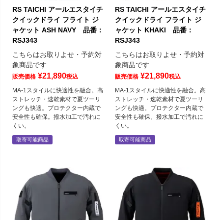
RS TAICHI アールエスタイチ
RS TAICHI アールエスタイチ
クイックドライ フライト ジ
クイックドライ フライト ジ
ャケット ASH NAVY 品番：
ャケット KHAKI 品番：
RSJ343
RSJ343
こちらはお取りよせ・予約対
こちらはお取りよせ・予約対
象商品です
象商品です
¥
21,890
¥
21,890
販売価格
税込
販売価格
税込
MA-1スタイルに快適性を融合。高
MA-1スタイルに快適性を融合。高
ストレッチ・速乾素材で夏ツーリ
ストレッチ・速乾素材で夏ツーリ
ングも快適。プロテクター内蔵で
ングも快適。プロテクター内蔵で
安全性も確保。撥水加工で汚れに
安全性も確保。撥水加工で汚れに
くい。
くい。
取寄可能商品
取寄可能商品