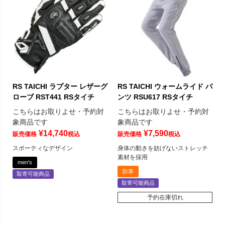
RS TAICHI ラプター レザーグ
RS TAICHI ウォームライド パ
ローブ RST441 RSタイチ
ンツ RSU617 RSタイチ
こちらはお取りよせ・予約対
こちらはお取りよせ・予約対
象商品です
象商品です
¥
14,740
¥
7,590
販売価格
税込
販売価格
税込
スポーティなデザイン
身体の動きを妨げないストレッチ
素材を採用
men's
防寒
取寄可能商品
取寄可能商品
予約在庫切れ