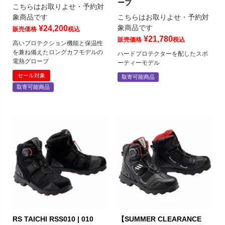
ーブ
こちらはお取りよせ・予約対
象商品です
こちらはお取りよせ・予約対
象商品です
¥
24,200
販売価格
税込
¥
21,780
販売価格
税込
高いプロテクション機能と保温性
を兼ね備えたロングカフモデルの
ハードプロテクターを配したスポ
電熱グローブ
ーティーモデル
セール対象
取寄可能商品
取寄可能商品
RS TAICHI RSS010 | 010
【SUMMER CLEARANCE