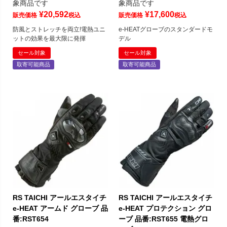
象商品です
象商品です
¥
20,592
¥
17,600
販売価格
税込
販売価格
税込
防風とストレッチを両立!電熱ユニ
e-HEATグローブのスタンダードモ
ットの効果を最大限に発揮
デル
セール対象
セール対象
取寄可能商品
取寄可能商品
RS TAICHI アールエスタイチ
RS TAICHI アールエスタイチ
e-HEAT アームド グローブ 品
e-HEAT プロテクション グロ
番:RST654
ーブ 品番:RST655 電熱グロ