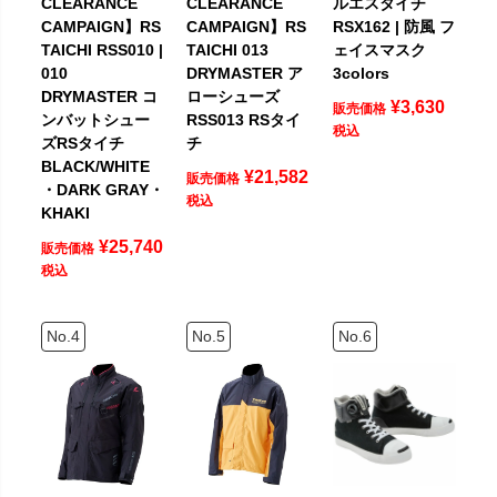
CLEARANCE
CLEARANCE
ルエスタイチ
CAMPAIGN】RS
CAMPAIGN】RS
RSX162 | 防風 フ
TAICHI RSS010 |
TAICHI 013
ェイスマスク
010
DRYMASTER ア
3colors
DRYMASTER コ
ローシューズ
¥
3,630
販売価格
ンバットシュー
RSS013 RSタイ
税込
ズRSタイチ
チ
BLACK/WHITE
¥
21,582
販売価格
・DARK GRAY・
税込
KHAKI
¥
25,740
販売価格
税込