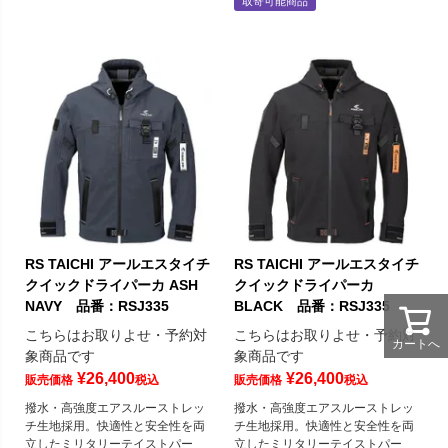
取寄可能商品
RS TAICHI アールエスタイチ
RS TAICHI アールエスタイチ
クイックドライパーカ ASH
クイックドライパーカ
NAVY 品番：RSJ335
BLACK 品番：RSJ335
こちらはお取りよせ・予約対
こちらはお取りよせ・予約対
カートへ
象商品です
象商品です
¥
26,400
¥
26,400
販売価格
税込
販売価格
税込
撥水・高強度エアスルーストレッ
撥水・高強度エアスルーストレッ
チ生地採用。快適性と安全性を両
チ生地採用。快適性と安全性を両
立したミリタリーテイストパー
立したミリタリーテイストパー