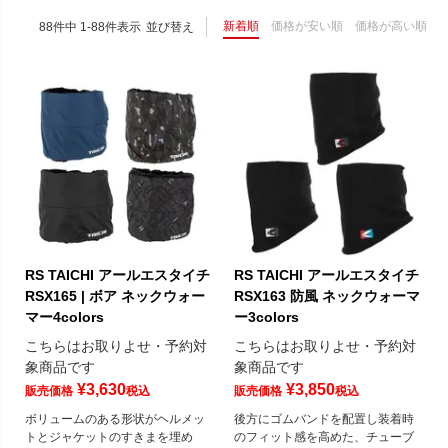
新着順
価格が安い順
価格が高い順
88
件中
1
-
88
件表示
並び替え
RS TAICHI アールエスタイチ
RS TAICHI アールエスタイチ
RSX165 | ボア ネックウォー
RSX163 防風 ネックウォーマ
マー4colors
ー3colors
こちらはお取りよせ・予約対
こちらはお取りよせ・予約対
象商品です
象商品です
¥
3,630
¥
3,850
販売価格
税込
販売価格
税込
ボリュームのある形状がヘルメッ
後方にゴムバンドを配置し装着時
トとジャケットのすきまを埋め
のフィット感を高めた、チューブ