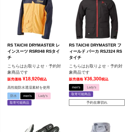
RS TAICHI DRYMASTER レ
RS TAICHI DRYMASTER フ
インスーツ RSR048 RSタイ
ィールド パーカ RSJ324 RS
チ
タイチ
こちらはお取りよせ・予約対
こちらはお取りよせ・予約対
象商品です
象商品です
¥
18,920
¥
36,300
販売価格
税込
販売価格
税込
高性能防水透湿素材を使用
men's
Lady's
取寄可能商品
防水
men's
Lady's
予約在庫切れ
取寄可能商品