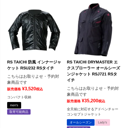
RS TAICHI 防風 インナージャ
RS TAICHI DRYMASTER エ
ケット RSU232 RSタイチ
クスプローラー オールシーズ
ンジャケット RSJ721 RSタ
こちらはお取りよせ・予約対
イチ
象商品です
こちらはお取りよせ・予約対
¥
3,520
販売価格
税込
象商品です
コンパクト収納
¥
35,200
販売価格
税込
men's
全天候に対応するアドベンチャー
取寄可能商品
コンセプトジャケット
オールシーズン
Lady's