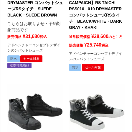
DRYMASTER コンバットシュ
CAMPAIGN】RS TAICHI
ーズRSタイチ SUEDE
RSS010 | 010 DRYMASTER
BLACK・SUEDE BROWN
コンバットシューズRSタイ
チ BLACK/WHITE・DARK
こちらはお取りよせ・予約対
GRAY・KHAKI
象商品です
¥
31,680
¥
28,600
販売価格
税込
通常販売価格
のところ
¥
25,740
アドベンチャーコンセプトデザイ
販売価格
税込
ンのンバットシューズ
アドベンチャーコンセプトデザイ
防水
セール対象
ンのンバットシューズ
取寄可能商品
防水
セール対象