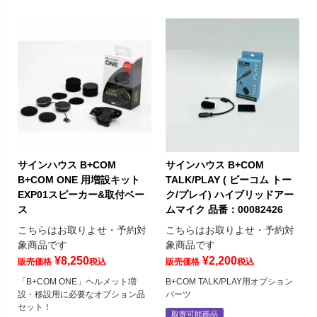
サインハウス B+COM
サインハウス B+COM
B+COM ONE 用増設キット
TALK/PLAY ( ビーコム トー
EXP01スピーカー&取付ベー
ク/プレイ) ハイブリッドアー
ス
ムマイク 品番：00082426
こちらはお取りよせ・予約対
こちらはお取りよせ・予約対
象商品です
象商品です
¥
8,250
¥
2,200
販売価格
税込
販売価格
税込
「B+COM ONE」ヘルメット増
B+COM TALK/PLAY用オプション
設・移設用に必要なオプション品
パーツ
セット！
取寄可能商品