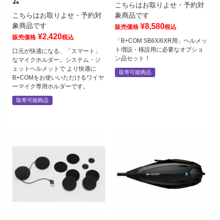
ム
こちらはお取りよせ・予約対
こちらはお取りよせ・予約対
象商品です
象商品です
¥
8,580
販売価格
税込
¥
2,420
販売価格
税込
「B+COM SB6X/6XR用」ヘルメッ
ト増設・移設用に必要なオプショ
口元が快適になる、「スマート」
ン品セット！
なマイクホルダー。システム・ジ
ェットヘルメットで より快適に
取寄可能商品
B+COMをお使いいただけるワイヤ
ーマイク専用ホルダーです。
取寄可能商品