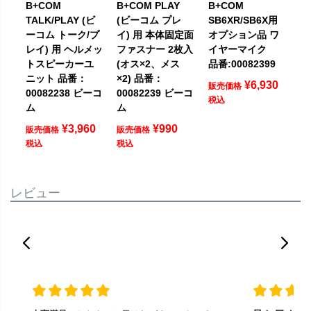
B+COM
B+COM PLAY
B+COM
TALK/PLAY (ビ
(ビーコム プレ
SB6XR/SB6X用
ーコム トーク/プ
イ) 用 本体固定面
オプション品 ワ
レイ) 用 ヘルメッ
ファスナー 2枚入
イヤーマイク
トスピーカーユ
(オス×2、メス
品番:00082399
ニット 品番：
×2) 品番：
¥
6,930
販売価格
00082238 ビーコ
00082239 ビーコ
税込
ム
ム
¥
3,960
¥
990
販売価格
販売価格
税込
税込
レビュー