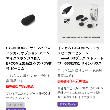
SYGN HOUSE サインハウス
インカム B+COM ヘルメット
インカム オプション アーム
スピーカーセット５
マイクスポンジ 3個入
（miniUSBプラグ ストレート
B+COM全製品対応 スペア/交
型）00081951 サインハウス
換 ビーコム
こちらはお取りよせ・予約対
こちらはお取りよせ・予約対
象商品です
象商品です
¥
4,730
販売価格
税込
¥
990
販売価格
税込
高音質スピーカー NEO. の DNA を
受継いだミニUSBストレート型/
プレミアムスタンダード B+COM
Φ3.5mmステレオミニプラグ
オプションパーツ
取寄可能商品
メール便可