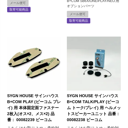
B+COM SB6X/ONE/PLAY/NEO.用
メール便可
オプションパーツ
取寄可能商品
メール便可
取寄可能商品
SYGN HOUSE サインハウス
SYGN HOUSE サインハウス
B+COM PLAY (ビーコム プレ
B+COM TALK/PLAY (ビーコ
イ) 用 本体固定面ファスナー
ム トーク/プレイ) 用 ヘルメッ
2枚入(オス×2、メス×2) 品
トスピーカーユニット 品番：
番： 00082239 ビーコム
00082238 ビーコム