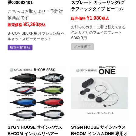
番:00082401
スプレート カラーリング/グ
ラフィックタイプ ビーコム
こちらはお取りよせ・予約対
象商品です
¥
1,980
販売価格
税込
¥
5,390
販売価格
税込
お好みのカラーに着せ替えできる
色とりどりのフェイスプレート
B+COM SB6XR用 オプション品 ヘ
SB6XR用
ルメットスピーカーセット
メール便可
取寄可能商品
SYGN HOUSE サインハウス
SYGN HOUSE サインハウス
B+COM インカムリペアー
B+COM インカムONE 専用オ