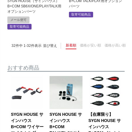
SYGN HOUSE（サインハウス）
B+COM TALK/PLAY用オプション
B+COM SB6X/ONE/PLAY/TALK用
パーツ
オプションパーツ
取寄可能商品
メール便可
取寄可能商品
新着順
価格が安い順
価格が高い順
32
件中
1
-
32
件表示
並び替え
おすすめ商品
SYGN HOUSE サ
SYGN HOUSE サ
【在庫限り】
インハウス
インハウス
SYGN HOUSE サ
B+COM ワイヤー
B+COM
インハウス