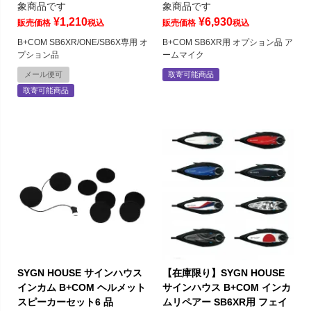
象商品です
象商品です
¥
1,210
¥
6,930
販売価格
税込
販売価格
税込
B+COM SB6XR/ONE/SB6X専用 オ
B+COM SB6XR用 オプション品 ア
プション品
ームマイク
メール便可
取寄可能商品
取寄可能商品
SYGN HOUSE サインハウス
【在庫限り】SYGN HOUSE
インカム B+COM ヘルメット
サインハウス B+COM インカ
スピーカーセット6 品
ムリペアー SB6XR用 フェイ