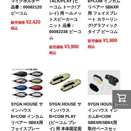
マイクホルダー
TALK/PLAY (ビ
B+COM インカム
品番：00082120
ーコム トーク/プ
リペアー SB6XR
ビーコム
レイ) 用 ヘルメッ
用 フェイスプレ
トスピーカーユ
ート カラーリン
¥
2,420
販売価格
ニット 品番：
グ/グラフィック
税込
00082238 ビーコ
タイプ ビーコム
ム
¥
1,980
販売価格
¥
3,960
税込
販売価格
税込
SYGN HOUSE サ
SYGN HOUSE サ
SYGN HOUSE サ
カートへ
インハウス
インハウス
インハウス イン
B+COM インカム
B+COM PLAY
カムB+COM
リペアー SB6X用
(ビーコム プレ
SB6XR/SB6X用
フェイスプレー
イ) 用 本体固定面
取付ベースセッ