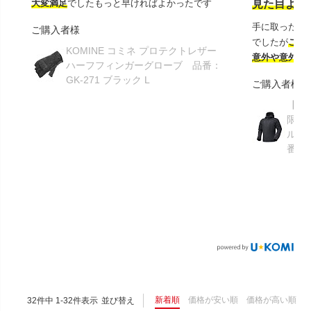
大変満足
でしたもっと早ければよかったです
見た目より
手に取ったと
ご購入者様
でしたが
この
KOMINE コミネ プロテクトレザー
意外や意外ス
ハーフフィンガーグローブ 品番：
GK-271 ブラック L
ご購入者様
【GR
限り】
ルメ
番：S
新着順
価格が安い順
価格が高い順
32
件中
1
-
32
件表示
並び替え