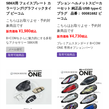
SB6X用 フェイスプレート カ
プション ヘルメットスピーカ
ラーリング/グラフィックタイ
ーセット 純正品 USB type-C
プ ビーコム
プラグ 品番： 00081682 ビ
ーコム
こちらはお取りよせ・予約対
象商品です
こちらはお取りよせ・予約対
象商品です
¥
1,980
販売価格
税込
¥
4,730
販売価格
税込
B+COMをさらに魅力的にする多彩
なアクセサリー SB6X用
プレミアムスタンダード B+COM
ONE 専用オプションパーツ
メール便可
取寄可能商品
取寄可能商品