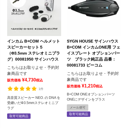
インカム B+COM ヘルメット
SYGN HOUSE サインハウス
スピーカーセット５
B+COM インカムONE用 フェ
（Φ3.5mm ステレオミニプラ
イスプレート オプションパー
グ）00081950 サインハウス
ツ ブラック純正品 品番：
00081733 ビーコム
こちらはお取りよせ・予約対
象商品です
こちらはお取りよせ・予約対
象商品です
¥
4,730
販売価格
税込
¥
1,210
販売価格
税込
1件
B+COM ONEオプションパーツ
高音質スピーカー NEO. の DNA を
ONEにデザインをプラス
受継いだΦ3.5mmステレオミニプ
メール便可
ラグ
取寄可能商品
取寄可能商品